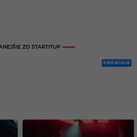
ANEJŠIE ZO STARTITUP
PREMIUM
Ušetri na Lovestream festivale: Naši
ne o 7
čitatelia majú až 30 % zľavu na všetky