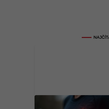
NAJČÍT
Expertky odporúčajú 1/3 šálky jednej
potraviny denne. Zlý cholesterol kles