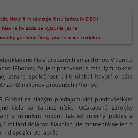
 späť. Nový film ukazuje čistú hrôzu (VIDEO)
 hlavná hviezda sa vyjadrila jasne
onuky geniálne filmy, pozrie si ich málokto
redpokladané čísla predaných smartfónov. V tomto
iónov iPhonov, čo je v porovnaní s minulým rokom
ej strane spoločnosť OTR Global hovorí o ešte
 37 až 42 miliónov predaných iPhonov.
TR Global za slabým predajom vidí predovšetkým
né čísla sú taktiež nízke. Očakávané zárobky
naní s minulým rokom taktiež mierny pokles a
8,6 miliárd dolárov. Nakoľko ide momentálne len o
k dispozícii 30. apríla.