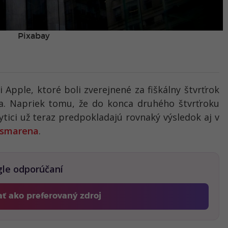
Pixabay
 Apple, ktoré boli zverejnené za fiškálny štvrťrok
nia. Napriek tomu, že do konca druhého štvrťroku
lytici už teraz predpokladajú rovnaký výsledok aj v
smarena
.
gle odporúčaní
ať ako preferovaný zdroj
Fontech, odkaz sa otvorí v novom okne