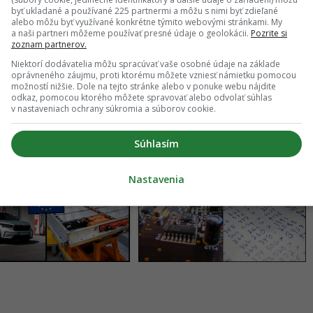
byť ukladané a používané 225 partnermi a môžu s nimi byť zdieľané
alebo môžu byť využívané konkrétne týmito webovými stránkami. My
a naši partneri môžeme používať presné údaje o geolokácii.
Pozrite si
päť.
OFICIÁLNE: Matrix dostane nový film,
zoznam partnerov.
O)
hlavná hviezda sa vyjadrila jasne
Niektorí dodávatelia môžu spracúvať vaše osobné údaje na základe
oprávneného záujmu, proti ktorému môžete vzniesť námietku pomocou
možností nižšie. Dole na tejto stránke alebo v ponuke webu nájdite
odkaz, pomocou ktorého môžete spravovať alebo odvolať súhlas
v nastaveniach ochrany súkromia a súborov cookie.
Súhlasím
Nastavenia
ska únia chce zrušiť
Stačil je jeden krátky
zónu elektromobilov.
vzorec. AI vyriešila 87-
e nariadenie začne
ročný slávny problém
ť už tento rok
matematiky