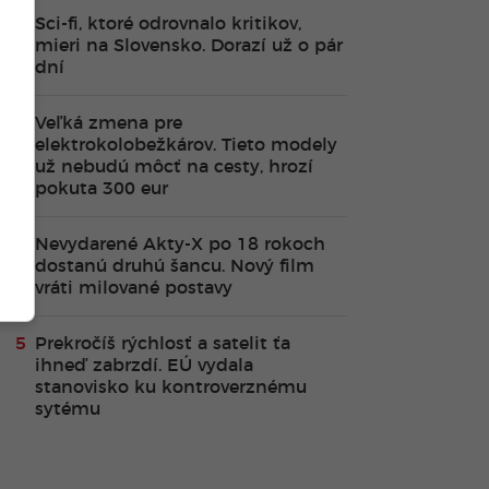
Sci-fi, ktoré odrovnalo kritikov,
mieri na Slovensko. Dorazí už o pár
dní
Veľká zmena pre
elektrokolobežkárov. Tieto modely
už nebudú môcť na cesty, hrozí
pokuta 300 eur
Nevydarené Akty-X po 18 rokoch
dostanú druhú šancu. Nový film
vráti milované postavy
Prekročíš rýchlosť a satelit ťa
ihneď zabrzdí. EÚ vydala
stanovisko ku kontroverznému
sytému