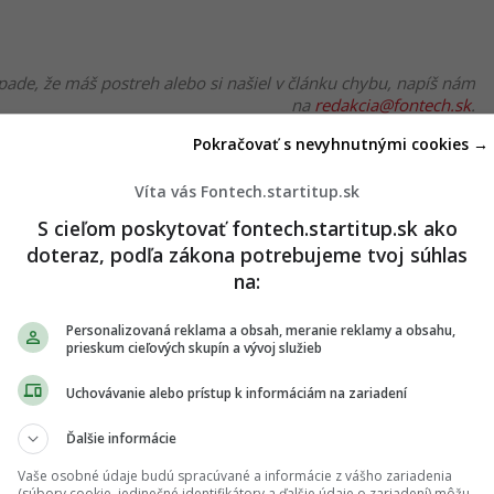
pade, že máš postreh alebo si našiel v článku chybu, napíš nám
na
redakcia@fontech.sk
.
Pokračovať s nevyhnutnými cookies →
 TIP redakcii na článok
Víta vás Fontech.startitup.sk
S cieľom poskytovať fontech.startitup.sk ako
doteraz, podľa zákona potrebujeme tvoj súhlas
TERAZ ČÍTAJÚ
na:
Personalizovaná reklama a obsah, meranie reklamy a obsahu,
prieskum cieľových skupín a vývoj služieb
Uchovávanie alebo prístup k informáciám na zariadení
Ďalšie informácie
Vaše osobné údaje budú spracúvané a informácie z vášho zariadenia
(súbory cookie, jedinečné identifikátory a ďalšie údaje o zariadení) môžu