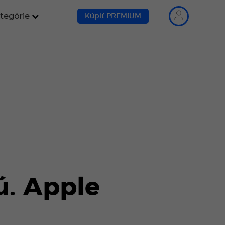
tegórie
Kúpiť PREMIUM
ú. Apple