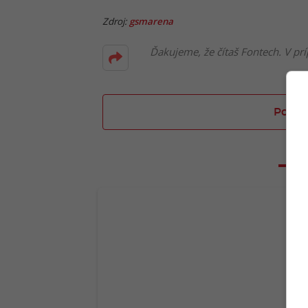
Zdroj:
gsmarena
Ďakujeme, že čítaš Fontech. V prí
Poslať