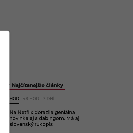
Najčítanejšie články
24 HOD
48 HOD
7 DNÍ
Na Netflix dorazila geniálna
novinka aj s dabingom. Má aj
slovenský rukopis