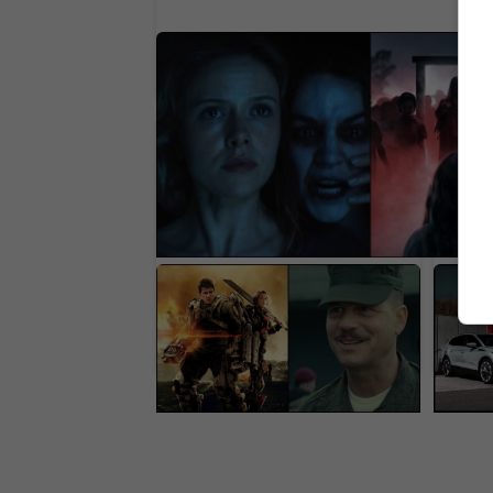
Horor, ktorý desil celú generáciu, je s
Nový film ukazuje čistú hrôzu (VIDE
Výsmech divákom. Netflix
Európ
pridal do ponuky geniálne
šedú 
filmy, pozrie si ich málokto
Prísn
plati