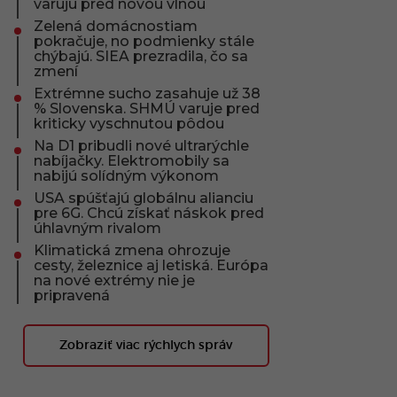
varujú pred novou vlnou
Zelená domácnostiam
pokračuje, no podmienky stále
chýbajú. SIEA prezradila, čo sa
zmení
Extrémne sucho zasahuje už 38
% Slovenska. SHMÚ varuje pred
kriticky vyschnutou pôdou
Na D1 pribudli nové ultrarýchle
nabíjačky. Elektromobily sa
nabijú solídným výkonom
USA spúšťajú globálnu alianciu
pre 6G. Chcú získať náskok pred
úhlavným rivalom
Klimatická zmena ohrozuje
cesty, železnice aj letiská. Európa
na nové extrémy nie je
pripravená
Zobraziť viac rýchlych správ