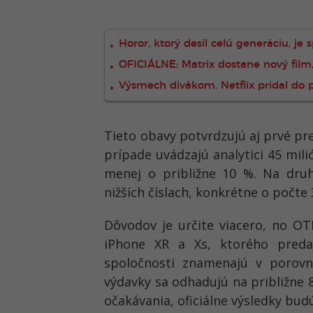
Horor, ktorý desil celú generáciu, je
OFICIÁLNE: Matrix dostane nový film,
Výsmech divákom. Netflix pridal do p
Tieto obavy potvrdzujú aj prvé p
prípade uvádzajú analytici 45 mil
menej o približne 10 %. Na druh
nižších číslach, konkrétne o počte
Dôvodov je určite viacero, no O
iPhone XR a Xs, ktorého predaj
spoločnosti znamenajú v porov
výdavky sa odhadujú na približne 
očakávania, oficiálne výsledky budú 