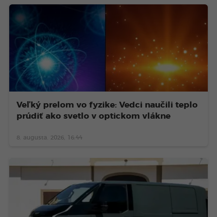
Veľký prelom vo fyzike: Vedci naučili teplo
prúdiť ako svetlo v optickom vlákne
8. augusta. 2026, 16:44