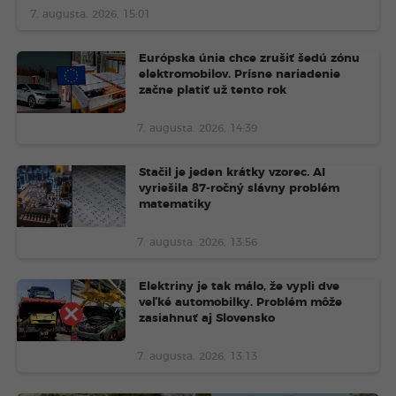
7. augusta. 2026, 15:01
Európska únia chce zrušiť šedú zónu
elektromobilov. Prísne nariadenie
začne platiť už tento rok
7. augusta. 2026, 14:39
Stačil je jeden krátky vzorec. AI
vyriešila 87-ročný slávny problém
matematiky
7. augusta. 2026, 13:56
Elektriny je tak málo, že vypli dve
veľké automobilky. Problém môže
zasiahnuť aj Slovensko
7. augusta. 2026, 13:13