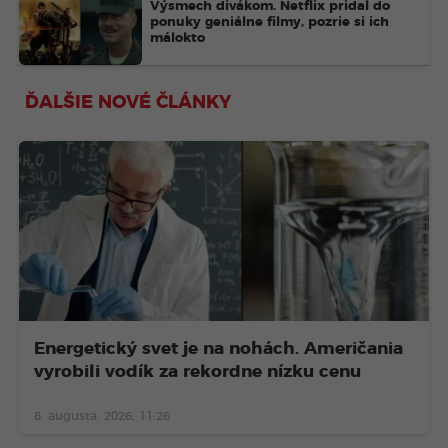
Výsmech divákom. Netflix pridal do
ponuky geniálne filmy, pozrie si ich
málokto
ĎALŠIE NOVÉ ČLÁNKY
Energetický svet je na nohách. Američania
vyrobili vodík za rekordne nízku cenu
8. augusta. 2026, 11:26