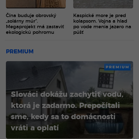
Čína buduje obrovský
Kaspické more je pred
„solárny múr“.
kolapsom. Vojna a hlad
Megaprojekt má zastaviť
po vode menia jazero na
ekologickú pohromu
púšť
PREMIUM
PREMIUM
Slováci dokážu zachytiť vodu,
ktorá je zadarmo. Prepočítali
sme, kedy sa to domácnosti
vráti a oplatí