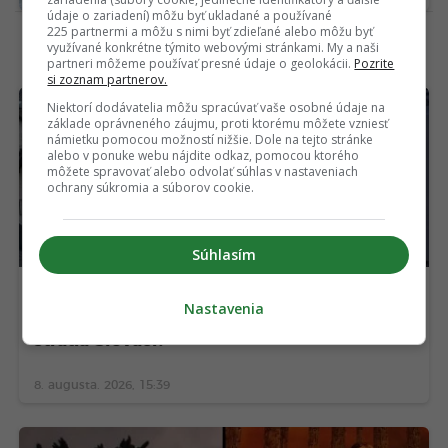
údaje o zariadení) môžu byť ukladané a používané
225 partnermi a môžu s nimi byť zdieľané alebo môžu byť
využívané konkrétne týmito webovými stránkami. My a naši
ĎALŠIE NOVÉ ČLÁNKY
partneri môžeme používať presné údaje o geolokácii.
Pozrite
si zoznam partnerov.
Niektorí dodávatelia môžu spracúvať vaše osobné údaje na
základe oprávneného záujmu, proti ktorému môžete vzniesť
námietku pomocou možností nižšie. Dole na tejto stránke
alebo v ponuke webu nájdite odkaz, pomocou ktorého
môžete spravovať alebo odvolať súhlas v nastaveniach
ochrany súkromia a súborov cookie.
Súhlasím
Zatmenie Slnka oberie európsku
Nastavenia
fotovoltiku až o 9,7 GW výkonu. Koľko
stratia Slováci?
8. augusta. 2026, 15:39