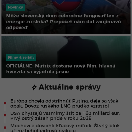
Novinky
Môže slovenský dom celoročne fungovať len z
energie zo slnka? Prepočet nám dal zaujímavú
odpoveď
Filmy & seriály
OFICIÁLNE: Matrix dostane nový film, hlavná
hviezda sa vyjadrila jasne
Aktuálne správy
Európa chcela odstrihnúť Putina, deje sa však
opak. Dovoz ruského LNG prudko vzrástol
USA chystajú vesmírny štít za 160 miliárd eur.
Prvý ostrý zásah príde v roku 2029
Mochovce dosiahli kľúčový míľnik. Štvrtý blok
už rozbehol jadrovú reakciu