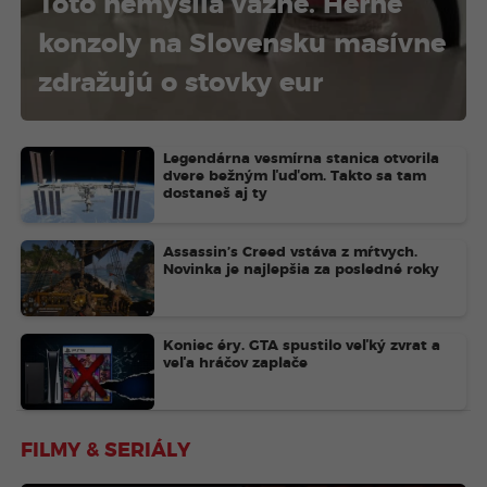
Toto nemyslia vážne. Herné
konzoly na Slovensku masívne
zdražujú o stovky eur
Legendárna vesmírna stanica otvorila
dvere bežným ľuďom. Takto sa tam
dostaneš aj ty
Assassin’s Creed vstáva z mŕtvych.
Novinka je najlepšia za posledné roky
Koniec éry. GTA spustilo veľký zvrat a
veľa hráčov zaplače
FILMY & SERIÁLY