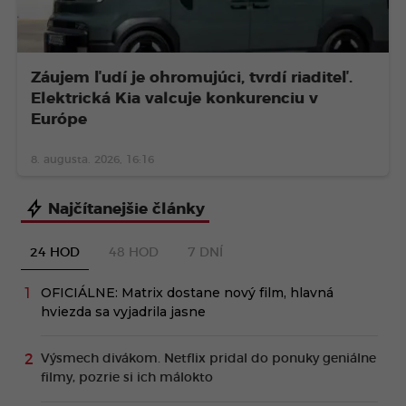
Záujem ľudí je ohromujúci, tvrdí riaditeľ.
Elektrická Kia valcuje konkurenciu v
Európe
8. augusta. 2026, 16:16
Najčítanejšie články
24 HOD
48 HOD
7 DNÍ
OFICIÁLNE: Matrix dostane nový film, hlavná
hviezda sa vyjadrila jasne
Výsmech divákom. Netflix pridal do ponuky geniálne
filmy, pozrie si ich málokto