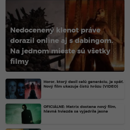
Nedocenený klenot práve
dorazil online aj s dabingom.
Na jednom mieste sú všetky
filmy
Horor, ktorý desil celú generáciu, je späť.
Nový film ukazuje čistú hrôzu (VIDEO)
OFICIÁLNE: Matrix dostane nový film,
hlavná hviezda sa vyjadrila jasne