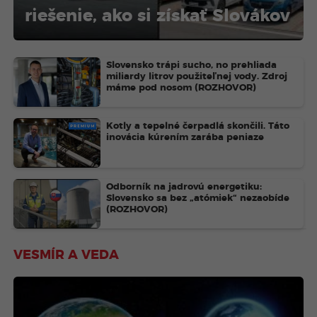
riešenie, ako si získať Slovákov
Slovensko trápi sucho, no prehliada
miliardy litrov použiteľnej vody. Zdroj
máme pod nosom (ROZHOVOR)
PREMIUM
Kotly a tepelné čerpadlá skončili. Táto
inovácia kúrením zarába peniaze
Odborník na jadrovú energetiku:
Slovensko sa bez „atómiek“ nezaobíde
(ROZHOVOR)
VESMÍR A VEDA