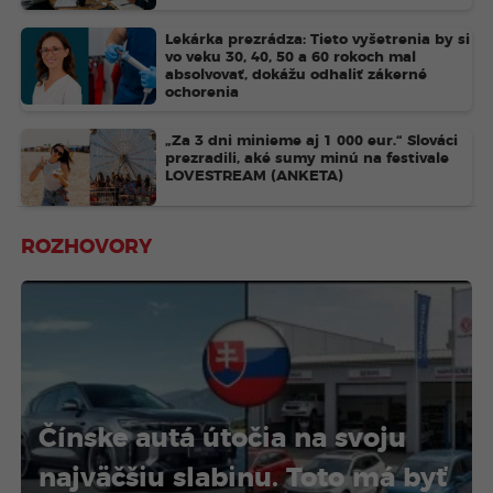
Lekárka prezrádza: Tieto vyšetrenia by si
vo veku 30, 40, 50 a 60 rokoch mal
absolvovať, dokážu odhaliť zákerné
ochorenia
„Za 3 dni minieme aj 1 000 eur.“ Slováci
prezradili, aké sumy minú na festivale
LOVESTREAM (ANKETA)
ROZHOVORY
Čínske autá útočia na svoju
najväčšiu slabinu. Toto má byť