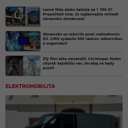
PREMIUM
Lacná fólia alebo žalúzie za 1 700 €?
Prepočítali sme, čo najlacnejšie ochladí
slovenskú domácnosť
PREMIUM
Slovensko sa vzbúrilo proti rozhodnutiu
EÚ. GMO vydesilo 300 vedcov, odborníkov
a organizácií
PREMIUM
Zlý film ešte nenatočil. Christoper Nolan
chystá najväčšiu vec, do akej sa kedy
pustil
ELEKTROMOBILITA