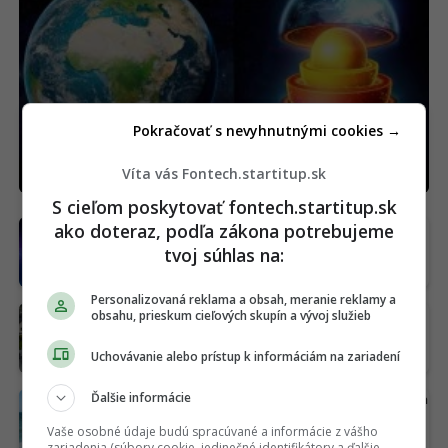
Vedci tomu nerozumejú. Jadro
Pokračovať s nevyhnutnými cookies →
Zeme náhle zmenilo smer
Víta vás Fontech.startitup.sk
S cieľom poskytovať fontech.startitup.sk
ako doteraz, podľa zákona potrebujeme
Veľký prelom vo fyzike: Vedci naučili
teplo prúdiť ako svetlo v optickom
tvoj súhlas na:
vlákne
Personalizovaná reklama a obsah, meranie reklamy a
obsahu, prieskum cieľových skupín a vývoj služieb
Zatmenie Slnka oberie európsku
fotovoltiku až o 9,7 GW výkonu. Koľko
stratia Slováci?
Uchovávanie alebo prístup k informáciám na zariadení
Ďalšie informácie
Kaspické more je pred kolapsom. Vojna a
hlad po vode menia jazero na púšť
Vaše osobné údaje budú spracúvané a informácie z vášho
zariadenia (súbory cookie, jedinečné identifikátory a ďalšie