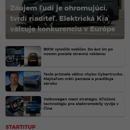
Záujem ľudí je ohromujúci,
tvrdí riaditeľ. Elektrická Kia
valcuje konkurenciu v Európe
BMW vytočilo vodičov. Do áut im po
novom posiela otravnú reklamu
Tesla priznala vážnu chybu Cybertrucku.
Majiteľom vráti peniaze a predlžuje
záruku
Volkswagen mení stratégiu. Kľúčovú
technológiu pre elektromobily vyvíja v
Číne
STARTITUP