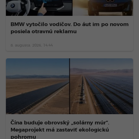
BMW vytočilo vodičov. Do áut im po novom
posiela otravnú reklamu
8. augusta. 2026, 14:44
Čína buduje obrovský „solárny múr“.
Megaprojekt má zastaviť ekologickú
pohromu