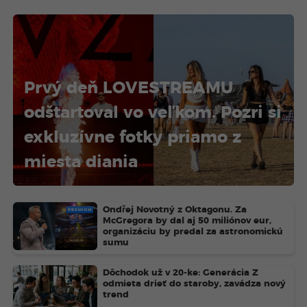
Prvý deň LOVESTREAMU
odštartoval vo veľkom. Pozri si
exkluzívne fotky priamo z
miesta diania
PREMIUM
Ondřej Novotný z Oktagonu. Za
McGregora by dal aj 50 miliónov eur,
organizáciu by predal za astronomickú
sumu
Dôchodok už v 20-ke: Generácia Z
odmieta drieť do staroby, zavádza nový
trend