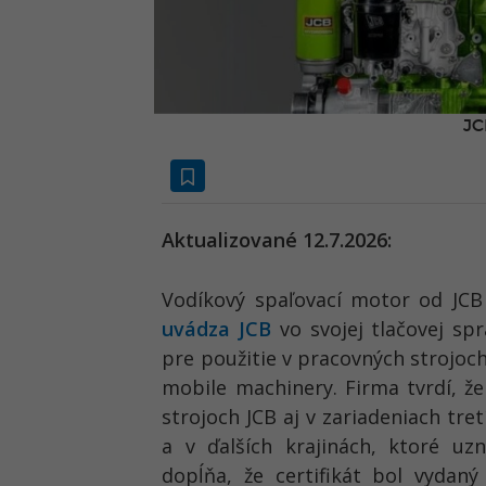
JC
Aktualizované 12.7.2026:
Vodíkový spaľovací motor od JCB
uvádza JCB
vo svojej tlačovej sp
pre použitie v pracovných strojoc
mobile machinery. Firma tvrdí, ž
strojoch JCB aj v zariadeniach tr
a v ďalších krajinách, ktoré uz
dopĺňa, že certifikát bol vydan