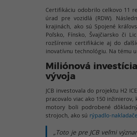
Certifikáciu odobrilo celkovo 11 
úrad pre vozidlá (RDW). Následn
krajinách, ako sú Spojené kráľov
Poľsko, Fínsko, Švajčiarsko či L
rozšírenie certifikácie aj do ďal
inovatívnu technológiu. Na tému u
Miliónová investíci
vývoja
JCB investovala do projektu H2 IC
pracovalo viac ako 150 inžinierov, k
motory boli podrobené dôkladn
strojoch, ako sú
rýpadlo-nakladač
„Toto je pre JCB veľmi význ