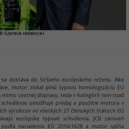
B (Úprava redakcie)
 sa dostáva do širšieho európskeho režimu.
Ako
ráve, motor získal plnú typovú homologizáciu EÚ
h mimo cestnej dopravy, teda v kategórii non-road
e schválenie umožňuje predaj a použitie motora v
etích výrobcov vo všetkých 27 členských štátoch EÚ
návajú európske typové schválenia. JCB zároveň
ý podľa nariadenia EÚ 2016/1628 a motor spĺňa