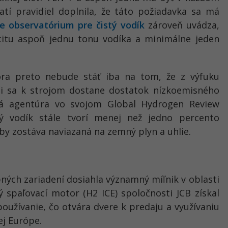
atí pravidiel doplnila, že táto požiadavka sa má
e observatórium pre čistý vodík
zároveň uvádza,
itu aspoň jednu tonu vodíka a minimálne jeden
ora preto nebude stáť iba na tom, že z výfuku
či sa k strojom dostane dostatok nízkoemisného
ká agentúra vo svojom Global Hydrogen Review
ý vodík stále tvorí menej než jedno percento
by zostáva naviazaná na zemný plyn a uhlie.
ných zariadení dosiahla významný míľnik v oblasti
ý spaľovací motor (H2 ICE) spoločnosti JCB získal
používanie, čo otvára dvere k predaju a využívaniu
ej Európe.