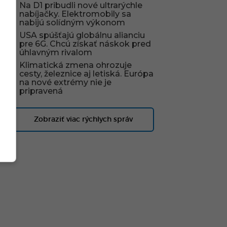
Na D1 pribudli nové ultrarýchle
nabíjačky. Elektromobily sa
nabijú solídným výkonom
USA spúšťajú globálnu alianciu
pre 6G. Chcú získať náskok pred
úhlavným rivalom
Klimatická zmena ohrozuje
cesty, železnice aj letiská. Európa
na nové extrémy nie je
pripravená
Zobraziť viac rýchlych správ