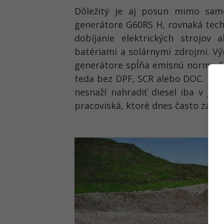
Dôležitý je aj posun mimo sam
generátore G60RS H, rovnaká techn
dobíjanie elektrických strojov
batériami a solárnymi zdrojmi. Vý
generátore spĺňa emisnú normu S
teda bez DPF, SCR alebo DOC. Pre 
nesnaží nahradiť diesel iba v je
pracoviská, ktoré dnes často závi