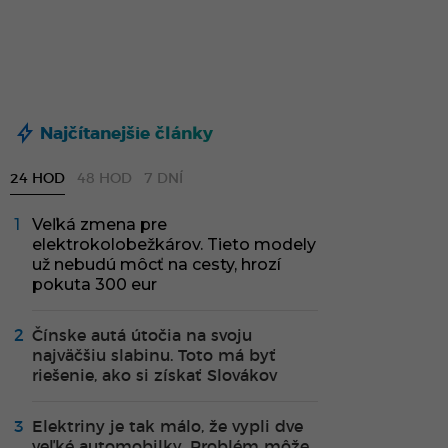
Najčítanejšie články
24 HOD
48 HOD
7 DNÍ
Veľká zmena pre
elektrokolobežkárov. Tieto modely
už nebudú môcť na cesty, hrozí
pokuta 300 eur
Čínske autá útočia na svoju
najväčšiu slabinu. Toto má byť
riešenie, ako si získať Slovákov
Elektriny je tak málo, že vypli dve
veľké automobilky. Problém môže