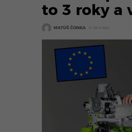
to 3 roky a
MATÚŠ ČONKA
12. JÚLA 2026