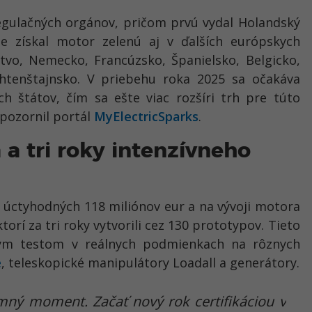
regulačných orgánov, pričom prvú vydal Holandský
e získal motor zelenú aj v ďalších európskych
stvo, Nemecko, Francúzsko, Španielsko, Belgicko,
ichtenštajnsko. V priebehu roka 2025 sa očakáva
ších štátov, čím sa ešte viac rozšíri trh pre túto
pozornil portál
MyElectricSparks
.
a a tri roky intenzívneho
E úctyhodných 118 miliónov eur a na vývoji motora
torí za tri roky vytvorili cez 130 prototypov. Tieto
ým testom v reálnych podmienkach na rôznych
e
, teleskopické manipulátory Loadall a generátory.
amný moment. Začať nový rok certifikáciou v