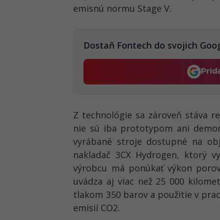
emisnú normu Stage V.
Dostaň Fontech do svojich Goo
Prid
Z technológie sa zároveň stáva re
nie sú iba prototypom ani demon
vyrábané stroje dostupné na obj
nakladač 3CX Hydrogen, ktorý v
výrobcu má ponúkať výkon porovn
uvádza aj viac než 25 000 kilomet
tlakom 350 barov a použitie v pra
emisií CO2.