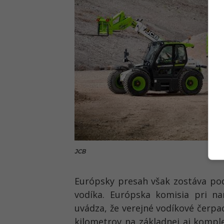
JCB
Európsky presah však zostáva p
vodíka. Európska komisia pri nar
uvádza, že verejné vodíkové čerpa
kilometrov na základnej aj kompl