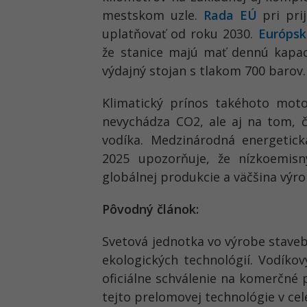
mestskom uzle.
Rada EÚ
pri prij
uplatňovať od roku 2030.
Európsk
že stanice majú mať dennú kapac
výdajný stojan s tlakom 700 barov.
Klimatický prínos takéhoto mot
nevychádza CO2, ale aj na tom, 
vodíka. Medzinárodná energetic
2025 upozorňuje, že nízkoemisn
globálnej produkcie a väčšina výro
Pôvodný článok:
Svetová jednotka vo výrobe staveb
ekologických technológií. Vodíkov
oficiálne schválenie na komerčné 
tejto prelomovej technológie v cel