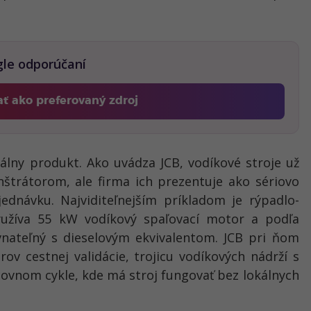
gle odporúčaní
ať ako preferovaný zdroj
Fontech, odkaz sa otvorí v novom okne
álny produkt. Ako uvádza JCB, vodíkové stroje už
štrátorom, ale firma ich prezentuje ako sériovo
ednávku. Najviditeľnejším príkladom je rýpadlo-
yužíva 55 kW vodíkový spaľovací motor a podľa
ateľný s dieselovým ekvivalentom. JCB pri ňom
rov cestnej validácie, trojicu vodíkových nádrží s
covnom cykle, kde má stroj fungovať bez lokálnych