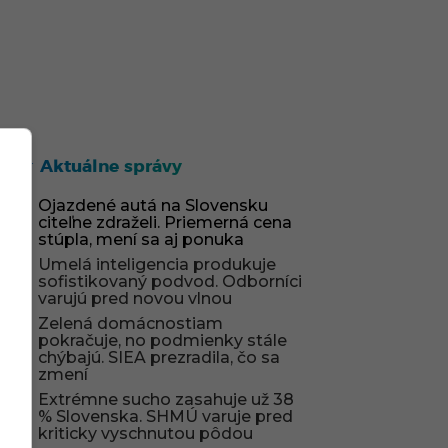
Aktuálne správy
Ojazdené autá na Slovensku
citeľne zdraželi. Priemerná cena
stúpla, mení sa aj ponuka
Umelá inteligencia produkuje
sofistikovaný podvod. Odborníci
varujú pred novou vlnou
Zelená domácnostiam
pokračuje, no podmienky stále
chýbajú. SIEA prezradila, čo sa
zmení
Extrémne sucho zasahuje už 38
% Slovenska. SHMÚ varuje pred
kriticky vyschnutou pôdou