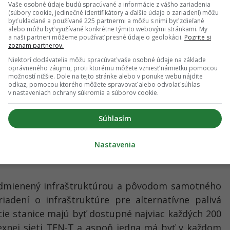
Vaše osobné údaje budú spracúvané a informácie z vášho zariadenia
(súbory cookie, jedinečné identifikátory a ďalšie údaje o zariadení) môžu
byť ukladané a používané 225 partnermi a môžu s nimi byť zdieľané
alebo môžu byť využívané konkrétne týmito webovými stránkami. My
a naši partneri môžeme používať presné údaje o geolokácii.
Pozrite si
zoznam partnerov.
Niektorí dodávatelia môžu spracúvať vaše osobné údaje na základe
oprávneného záujmu, proti ktorému môžete vzniesť námietku pomocou
možností nižšie. Dole na tejto stránke alebo v ponuke webu nájdite
odkaz, pomocou ktorého môžete spravovať alebo odvolať súhlas
v nastaveniach ochrany súkromia a súborov cookie.
Súhlasím
Nastavenia
odmienený infraštruktúrou a pôvodom samotného
iadení o infraštruktúre pre alternatívne palivá
cie stanice majú byť dostupné najviac každých 200
exnej sieti TEN-T a aspoň jedna má byť v každom