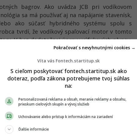
otných bagrov. Ako uvádza JCB pri vodíkovom
ológia sa má používať aj na napájanie stavenísk,
 alebo ako súčasť hybridného systému spolu s
robca tvrdí, že vodíkový spaľovací motor v tomto
tage V bez dodatočnej úpravy výfukových plynov,
stavebníctvo je to dôležité najmä preto, že JCB sa
Pokračovať s nevyhnutnými cookies →
dnom type stroja, ale buduje širší ekosystém pre
Víta vás Fontech.startitup.sk
sia od naftových motorov a generátorov.
S cieľom poskytovať fontech.startitup.sk ako
doteraz, podľa zákona potrebujeme tvoj súhlas
na:
Personalizovaná reklama a obsah, meranie reklamy a obsahu,
prieskum cieľových skupín a vývoj služieb
Uchovávanie alebo prístup k informáciám na zariadení
Ďalšie informácie