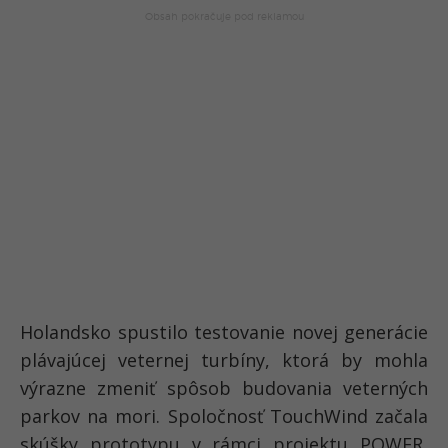
Holandsko spustilo testovanie novej generácie
plávajúcej veternej turbíny, ktorá by mohla
výrazne zmeniť spôsob budovania veterných
parkov na mori. Spoločnosť TouchWind začala
skúšky prototypu v rámci projektu POWER,