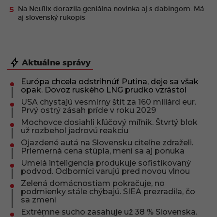
Na Netflix dorazila geniálna novinka aj s dabingom. Má
aj slovenský rukopis
Aktuálne správy
Európa chcela odstrihnúť Putina, deje sa však
opak. Dovoz ruského LNG prudko vzrástol
USA chystajú vesmírny štít za 160 miliárd eur.
Prvý ostrý zásah príde v roku 2029
Mochovce dosiahli kľúčový míľnik. Štvrtý blok
už rozbehol jadrovú reakciu
Ojazdené autá na Slovensku citeľne zdraželi.
Priemerná cena stúpla, mení sa aj ponuka
Umelá inteligencia produkuje sofistikovaný
podvod. Odborníci varujú pred novou vlnou
Zelená domácnostiam pokračuje, no
podmienky stále chýbajú. SIEA prezradila, čo
sa zmení
Extrémne sucho zasahuje už 38 % Slovenska.