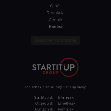
O nás
Redakcia
Cenník
Kariéra
Spravovať notifikácie
Fontech.sk, člen skupiny Startitup Group
Startitup.sk
Interez.sk
Odzadu.sk
Emefka.sk
Fontech.sk
Femm.sk