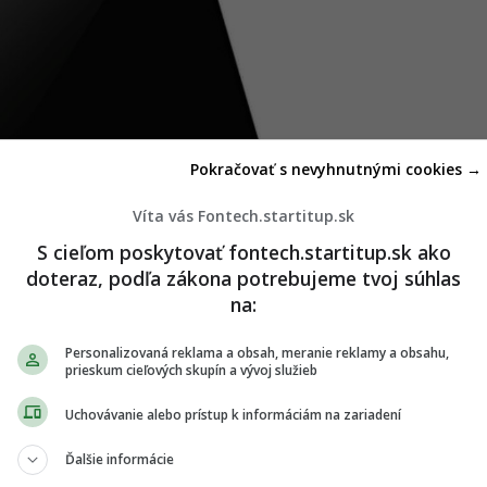
Pokračovať s nevyhnutnými cookies →
Víta vás Fontech.startitup.sk
S cieľom poskytovať fontech.startitup.sk ako
doteraz, podľa zákona potrebujeme tvoj súhlas
na:
Personalizovaná reklama a obsah, meranie reklamy a obsahu,
va bude Vibe X3, pretože bude disponovať veľkým
prieskum cieľových skupín a vývoj služieb
rstov na zadnej strane a stereo reproduktormi.
Uchovávanie alebo prístup k informáciám na zariadení
l mať tento smartfón 5.5 palcový displej, 20 MPx
i 3.0. Ďalším zariadením by mal byť farebný Vibe
Ďalšie informácie
dispozícii v rozličných farebných prevedeniach.