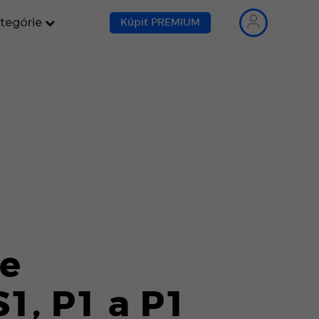
tegórie
Kúpiť PREMIUM
ie
1, P1 a P1