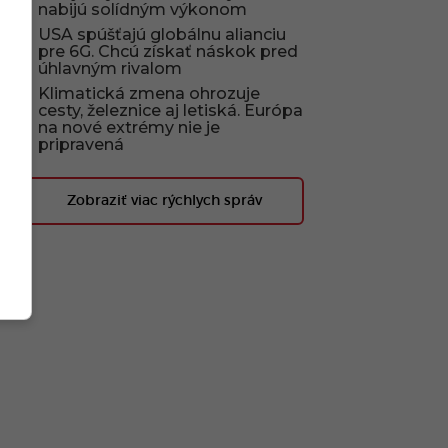
nabijú solídným výkonom
USA spúšťajú globálnu alianciu
pre 6G. Chcú získať náskok pred
úhlavným rivalom
Klimatická zmena ohrozuje
cesty, železnice aj letiská. Európa
na nové extrémy nie je
pripravená
Zobraziť viac rýchlych správ