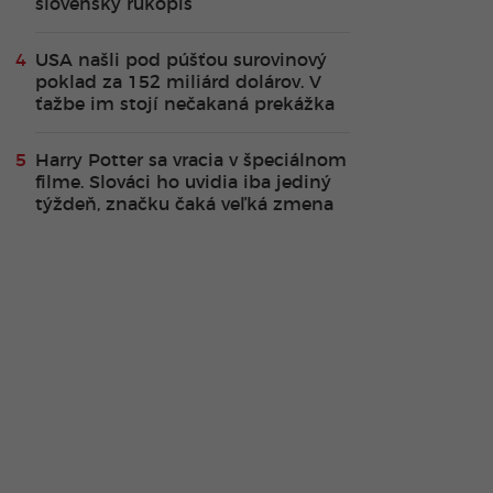
slovenský rukopis
USA našli pod púšťou surovinový
poklad za 152 miliárd dolárov. V
ťažbe im stojí nečakaná prekážka
Harry Potter sa vracia v špeciálnom
filme. Slováci ho uvidia iba jediný
týždeň, značku čaká veľká zmena