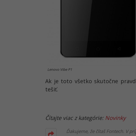
Lenovo Vibe P1
Ak je toto všetko skutočne pra
tešiť.
Čítajte viac z kategórie:
Novinky
Ďakujeme, že čítaš Fontech. V prí