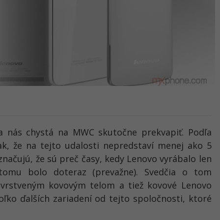
a nás chystá na MWC skutočne prekvapiť. Podľa
ak, že na tejto udalosti nepredstaví menej ako 5
aznačujú, že sú preč časy, kedy Lenovo vyrábalo len
 tomu bolo doteraz (prevažne). Svedčia o tom
 vrstveným kovovým telom a tiež kovové Lenovo
oľko ďalších zariadení od tejto spoločnosti, ktoré