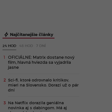
Najčítanejšie články
24 HOD
48 HOD
7 DNÍ
OFICIÁLNE: Matrix dostane nový
film, hlavná hviezda sa vyjadrila
jasne
Sci-fi, ktoré odrovnalo kritikov,
mieri na Slovensko. Dorazí už o pár
dní
Na Netflix dorazila geniálna
novinka aj s dabingom. Má aj