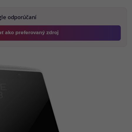
gle odporúčaní
ať ako preferovaný zdroj
Fontech, odkaz sa otvorí v novom okne