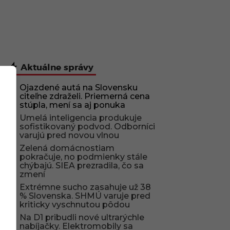
Aktuálne správy
Ojazdené autá na Slovensku
citeľne zdraželi. Priemerná cena
stúpla, mení sa aj ponuka
Umelá inteligencia produkuje
sofistikovaný podvod. Odborníci
varujú pred novou vlnou
Zelená domácnostiam
pokračuje, no podmienky stále
chýbajú. SIEA prezradila, čo sa
zmení
Extrémne sucho zasahuje už 38
% Slovenska. SHMÚ varuje pred
kriticky vyschnutou pôdou
Na D1 pribudli nové ultrarýchle
nabíjačky. Elektromobily sa