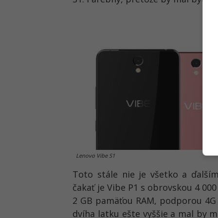
Lenovo Vibe S1
Toto stále nie je všetko a ďal
čakať je Vibe P1 s obrovskou 4 00
2 GB pamäťou RAM, podporou 4G 
dvíha latku ešte vyššie a mal by 