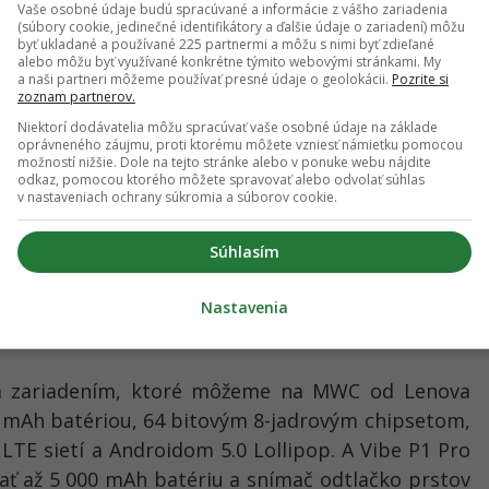
Vaše osobné údaje budú spracúvané a informácie z vášho zariadenia
(súbory cookie, jedinečné identifikátory a ďalšie údaje o zariadení) môžu
byť ukladané a používané 225 partnermi a môžu s nimi byť zdieľané
alebo môžu byť využívané konkrétne týmito webovými stránkami. My
a naši partneri môžeme používať presné údaje o geolokácii.
Pozrite si
zoznam partnerov.
Niektorí dodávatelia môžu spracúvať vaše osobné údaje na základe
oprávneného záujmu, proti ktorému môžete vzniesť námietku pomocou
možností nižšie. Dole na tejto stránke alebo v ponuke webu nájdite
odkaz, pomocou ktorého môžete spravovať alebo odvolať súhlas
v nastaveniach ochrany súkromia a súborov cookie.
Súhlasím
Nastavenia
ším zariadením, ktoré môžeme na MWC od Lenova
0 mAh batériou, 64 bitovým 8-jadrovým chipsetom,
LTE sietí a
Androidom 5.0 Lollipop. A Vibe P1 Pro
mať až 5 000 mAh batériu a snímač odtlačko prstov