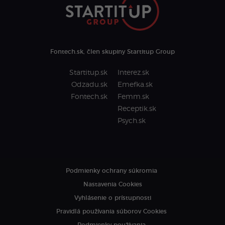
Fontech.sk, člen skupiny Startitup Group
Startitup.sk
Interez.sk
Odzadu.sk
Emefka.sk
Fontech.sk
Femm.sk
Receptik.sk
Psych.sk
Podmienky ochrany súkromia
Nastavenia Cookies
Vyhlásenie o prístupnosti
Pravidlá používania súborov Cookies
Podmienky používania