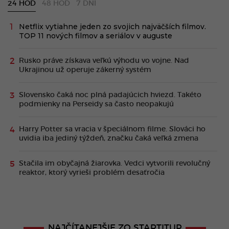
24 HOD
48 HOD
7 DNÍ
Netflix vytiahne jeden zo svojich najväčších filmov.
TOP 11 nových filmov a seriálov v auguste
Rusko práve získava veľkú výhodu vo vojne. Nad
Ukrajinou už operuje zákerný systém
Slovensko čaká noc plná padajúcich hviezd. Takéto
podmienky na Perseidy sa často neopakujú
Harry Potter sa vracia v špeciálnom filme. Slováci ho
uvidia iba jediný týždeň, značku čaká veľká zmena
Stačila im obyčajná žiarovka. Vedci vytvorili revolučný
reaktor, ktorý vyrieši problém desaťročia
NAJČÍTANEJŠIE ZO STARTITUP