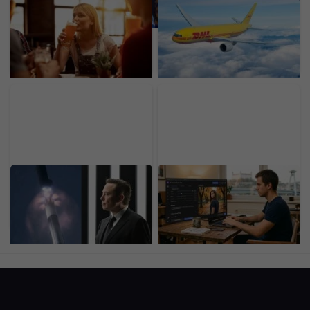
Na Slovensku zanikajú
Poplach vo vzduchu:
remeselné pivovary.
Nákladné lietadlo DHL sa
Viacero ich skrachovalo
zrazilo s objektom, úrady
tiež v Nemecku, dokonca
hovoria o drone s
aj jeden 347-ročný
výbušninou
Raketa SpaceX narazila
Za 10 minút vytvoríš
do Mesiaca v rýchlosti
produkt za 500 eur.
takmer 9-tisíc km/h.
Expert prezradil, kto na
NASA okamžite reaguje
AI zarába najviac