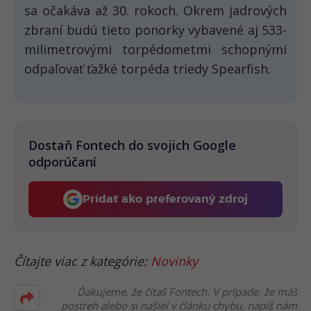
sa očakáva až 30. rokoch. Okrem jadrových
zbraní budú tieto ponorky vybavené aj 533-
milimetrovými torpédometmi schopnými
odpaľovať ťažké torpéda triedy Spearfish.
Dostaň Fontech do svojich Google
odporúčaní
Pridať ako preferovaný zdroj
Fontech, odkaz sa otvorí 
Čítajte viac z kategórie:
Novinky
Ďakujeme, že čítaš Fontech. V prípade, že máš
postreh alebo si našiel v článku chybu, napíš nám