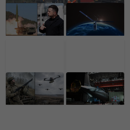
Putin chce zlomiť
Rusko práve získava
oslabenú Ukrajinu.
veľkú výhodu vo vojne.
Rusom prichádza na
Nad Ukrajinou už
front obávaná posila
operuje zákerný systém
cudzieho štátu
Armády strieľajú na
Prvá svojho druhu na
lacné drony raketami za
svete. Rusko čoskoro
milióny. Zachrániť ich
nasadí jadrovú ponorku
má zbraň stará celé
s hypersonickými
stáročia
raketami