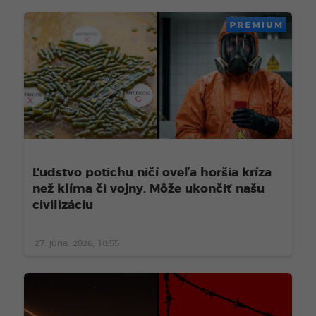
PREMIUM
Ľudstvo potichu ničí oveľa horšia kríza
než klíma či vojny. Môže ukončiť našu
civilizáciu
27. júna. 2026, 18:55