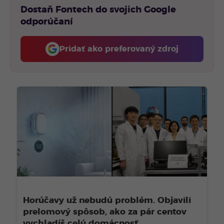
Dostaň Fontech do svojich Google
odporúčaní
Pridať ako preferovaný zdroj
Fontech, odkaz sa otvorí 
Horúčavy už nebudú problém. Objavili
prelomový spôsob, ako za pár centov
vychladíš celú domácnosť