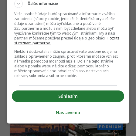
Ďalšie informácie
Vaše osobné údaje budú spracúvané a informácie z vášho
zariadenia (súbory cookie, jedinečné identifikátory a ďalšie
údaje o zariadení) môžu byť ukladané a používané
225 partnermi a môžu s nimi byť zdieľané alebo môžu byť
využívané konkrétne týmito webovými stránkami. My a naši
partneri môžeme používať presné údaje o geolokácii.
Pozrite
si zoznam partnerov.
Niektorí dodávatelia môžu spracúvať vaše osobné údaje na
základe oprávneného záujmu, proti ktorému môžete vzniesť
námietku pomocou možností nižšie. Dole na tejto stránke
alebo v ponuke webu nájdite odkaz, pomocou ktorého
môžete spravovať alebo odvolať súhlas v nastaveniach
ochrany súkromia a súborov cookie.
Desaťročia trvajúci problém vodíka je
porazený, vedci odomkli efektivitu na
úrovni 85%
Súhlasím
27. júna. 2026, 8:55
Nastavenia
PREMIUM