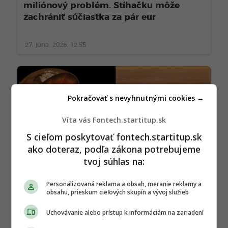
miliónový problém. Stíhačku môže
zachrániť súčiastka za pár eur
27. júna. 2026, 12:55
Pokračovať s nevyhnutnými cookies →
Víta vás Fontech.startitup.sk
S cieľom poskytovať fontech.startitup.sk
ako doteraz, podľa zákona potrebujeme
tvoj súhlas na:
Desivé zvuky z útrob Marsu odhaľujú
Personalizovaná reklama a obsah, meranie reklamy a
obsahu, prieskum cieľových skupín a vývoj služieb
jeho vnútro, skrýva prastarý systém
Uchovávanie alebo prístup k informáciám na zariadení
27. júna. 2026, 10:55