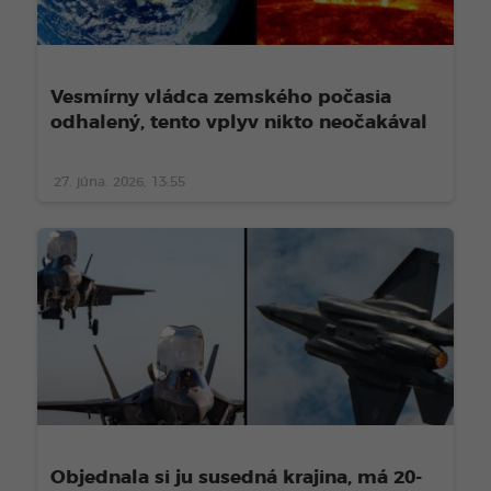
Vesmírny vládca zemského počasia
odhalený, tento vplyv nikto neočakával
27. júna. 2026, 13:55
Objednala si ju susedná krajina, má 20-