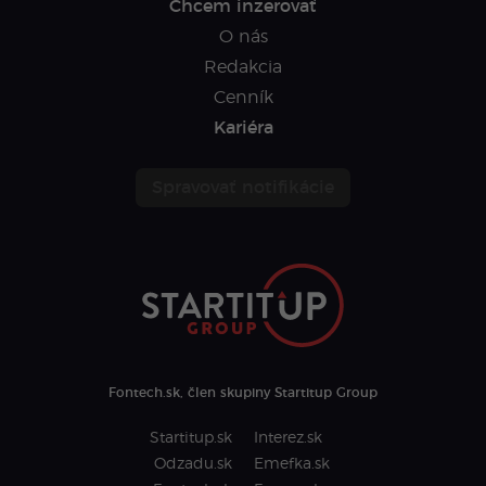
Chcem inzerovať
O nás
Redakcia
Cenník
Kariéra
Spravovať notifikácie
Fontech.sk, člen skupiny Startitup Group
Startitup.sk
Interez.sk
Odzadu.sk
Emefka.sk