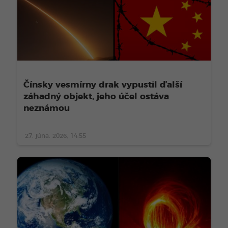
Čínsky vesmírny drak vypustil ďalší
záhadný objekt, jeho účel ostáva
neznámou
27. júna. 2026, 14:55