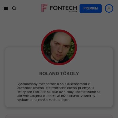
PREMIUM
ROLAND TÖKÖLY
Vyštudovaný mechatronik so skúsenosťami z
automobilového, elektrotechnického priemyslu,
ktorý pre FonTech.sk píše už 4 roky. Momentálne sa
aktívne zaujíma o raketové inžinierstvo, vesmírny
výskum a najnovšie technológie.