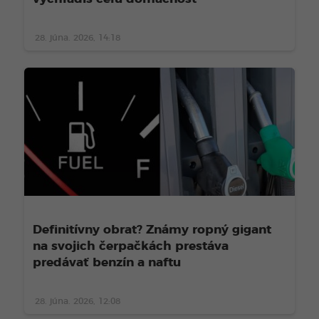
28. júna. 2026, 14:18
Definitívny obrat? Známy ropný gigant
na svojich čerpačkách prestáva
predávať benzín a naftu
28. júna. 2026, 12:08