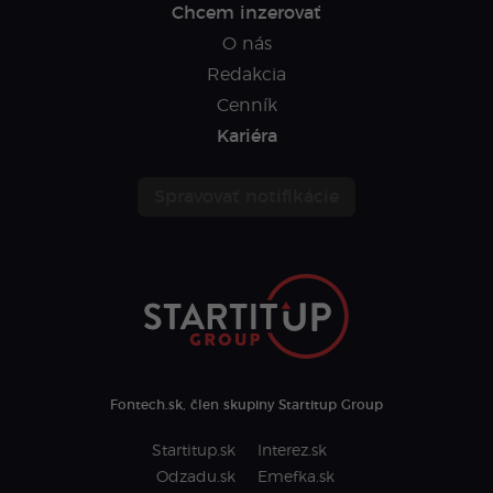
Chcem inzerovať
O nás
Redakcia
Cenník
Kariéra
Spravovať notifikácie
Fontech.sk, člen skupiny Startitup Group
Startitup.sk
Interez.sk
Odzadu.sk
Emefka.sk