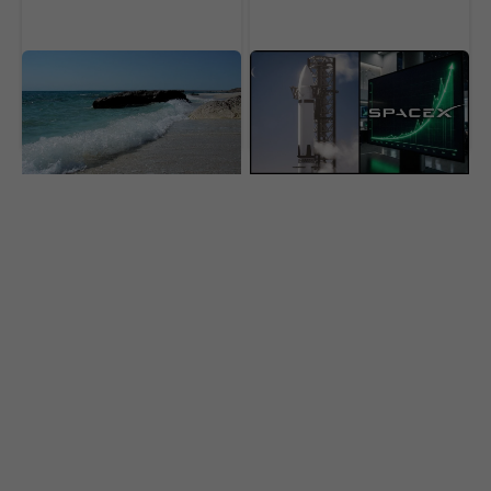
Kaspické more je pred
SpaceX narazila do
kolapsom. Vojna a hlad
Mesiaca. Odpad z rakety
po vode menia jazero na
vytvoril kráter, vedci
púšť
varujú pred rizikom