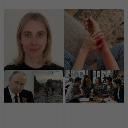
Neurologička odporúča metódu 60-5-3-30:
Mravčenie v končatinách môže byť neškodnou
reakciou na tlak, ale aj varovným signálom
Putin chystá anexiu v
Dôchodok už v 20-ke:
ďalšej krajine. Štyri štáty
Generácia Z odmieta
NATO varujú pred
drieť do staroby, zavádza
hrozbou pre Európu
nový trend