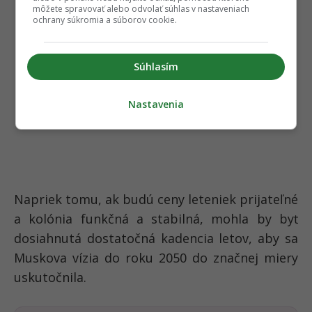
môžete spravovať alebo odvolať súhlas v nastaveniach
ochrany súkromia a súborov cookie.
Súhlasím
Nastavenia
Napriek tomu, ak budú ceny leteniek prijateľné
a kolónia funkčná a stabilná, mohla by byť
dosiahnutá dostatočná kadencia letov, aby sa
Muskova vízia do roku 2050 do značnej miery
uskutočnila.