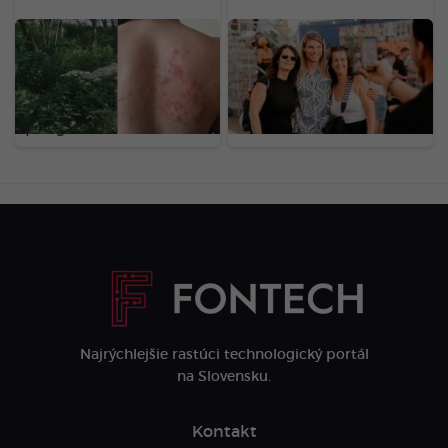
Na Slovensku sa šíri
Nájdeš sa na našich
nebezpečný gigant z
fotkách? Toto je
Kaukazu: Pozor na
LOVESTREAM deň druhý
rastlinu, ktorej dotyk
očami našej redakcie
spôsobuje bolestivé
(FOTOGALÉRIA)
pľuzgiere
Najrýchlejšie rastúci technologický portál
na Slovensku.
Kontakt