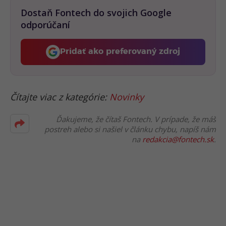
Dostaň Fontech do svojich Google
odporúčaní
Pridať ako preferovaný zdroj
Fontech, odkaz sa otvorí 
Čítajte viac z kategórie:
Novinky
Ďakujeme, že čítaš Fontech. V prípade, že máš
postreh alebo si našiel v článku chybu, napíš nám
na
redakcia@fontech.sk
.