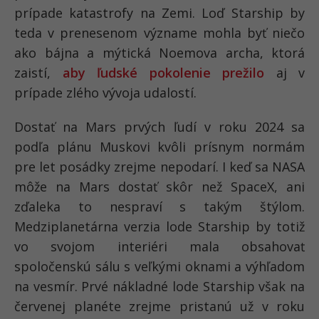
prípade katastrofy na Zemi. Loď Starship by
teda v prenesenom význame mohla byť niečo
ako bájna a mýtická Noemova archa, ktorá
zaistí,
aby ľudské pokolenie prežilo
aj v
prípade zlého vývoja udalostí.
Dostať na Mars prvých ľudí v roku 2024 sa
podľa plánu Muskovi kvôli prísnym normám
pre let posádky zrejme nepodarí. I keď sa NASA
môže na Mars dostať skôr než SpaceX, ani
zďaleka to nespraví s takým štýlom.
Medziplanetárna verzia lode Starship by totiž
vo svojom interiéri mala obsahovať
spoločenskú sálu s veľkými oknami a výhľadom
na vesmír. Prvé nákladné lode Starship však na
červenej planéte zrejme pristanú už v roku