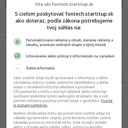
Víta vás Fontech.startitup.sk
S cieľom poskytovať fontech.startitup.sk
Raketa Starship firmy SpaceX, pomocou ktorej chcú dostať milión
ako doteraz, podľa zákona potrebujeme
ľudí na Mars. Zdroj: SpaceX
tvoj súhlas na:
Čaká Zem masívny exodus?
Personalizovaná reklama a obsah, meranie reklamy a
obsahu, prieskum cieľových skupín a vývoj služieb
SpaceX robí všetko pre to, aby bola nová loď
Uchovávanie alebo prístup k informáciám na zariadení
Starship tou cenovo najefektívnejšou raketou,
akú kedy ľudia skonštruovali. Plánom Elona
Ďalšie informácie
Muska je dostať na Mars do roku 2050 milión
Vaše osobné údaje budú spracúvané a informácie z vášho
obyvateľov, čo znie šialene i pri kapacite 100
zariadenia (súbory cookie, jedinečné identifikátory a ďalšie
údaje o zariadení) môžu byť ukladané a používané
pasažierov, keďže na tak dlhý let, akým je cesta
225 partnermi a môžu s nimi byť zdieľané alebo môžu byť
využívané konkrétne týmito webovými stránkami. My a naši
na Mars, by musel byť počet cestujúcich nižší
partneri môžeme používať presné údaje o geolokácii.
Pozrite
si zoznam partnerov.
pre zachovanie komfortu.
Niektorí dodávatelia môžu spracúvať vaše osobné údaje na
základe oprávneného záujmu, proti ktorému môžete vzniesť
námietku pomocou možností nižšie. Dole na tejto stránke
alebo v ponuke webu nájdite odkaz, pomocou ktorého