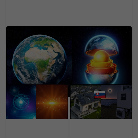
Vedci tomu nerozumejú. Jadro Zeme náhle
zmenilo smer
Veľký prelom vo fyzike:
Zatmenie Slnka oberie
Vedci naučili teplo prúdiť
európsku fotovoltiku až
ako svetlo v optickom
o 9,7 GW výkonu. Koľko
vlákne
stratia Slováci?