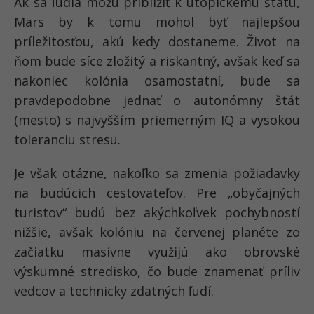
Ak sa ľudia môžu priblížiť k utopickému štátu,
Mars by k tomu mohol byť najlepšou
príležitosťou, akú kedy dostaneme. Život na
ňom bude síce zložitý a riskantný, avšak keď sa
nakoniec kolónia osamostatní, bude sa
pravdepodobne jednať o autonómny štát
(mesto) s najvyšším priemerným IQ a vysokou
toleranciu stresu.
Je však otázne, nakoľko sa zmenia požiadavky
na budúcich cestovateľov. Pre „obyčajných
turistov“ budú bez akýchkoľvek pochybností
nižšie, avšak kolóniu na červenej planéte zo
začiatku masívne využijú ako obrovské
výskumné stredisko, čo bude znamenať príliv
vedcov a technicky zdatných ľudí.