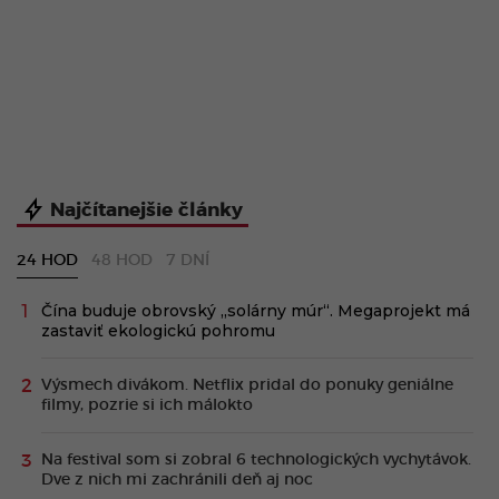
Najčítanejšie články
24 HOD
48 HOD
7 DNÍ
Čína buduje obrovský „solárny múr“. Megaprojekt má
zastaviť ekologickú pohromu
Výsmech divákom. Netflix pridal do ponuky geniálne
filmy, pozrie si ich málokto
Na festival som si zobral 6 technologických vychytávok.
Dve z nich mi zachránili deň aj noc