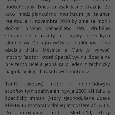
podceňovaný. Dnes sa však jasne ukazuje, že
toto medziplanetárne monštrum je takmer
realitou a 1. novembra 2020 by sme sa mohli
dočkať prvého vážnejšieho letu druhého
stupňa tejto rakety do výšky niekoľkých
kilometrov. Do tejto výšky a v budúcnosti i na
obežnú dráhu Mesiaca a Mars ju vynesú
motory Raptor, ktoré SpaceX vyvinul špeciálne
pre tento účel a jedná sa o jeden z technicky
najpokročilejších raketových motorov.
Tento raketový motor s plnoprúdovým
stupňovitým spaľovaním vyvíja 2200 kN ťahu a
špecifický impulz (ktorý zjednodušene udáva
efektivitu motora) v dolnej atmosfére až 330 s.
Pre porovnanie, motor Merlin-1d, ktorý