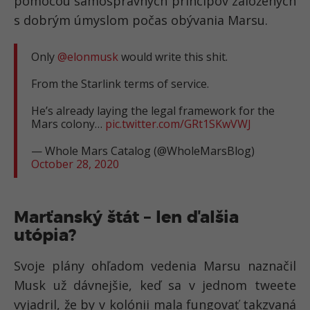
pomocou samosprávnych princípov založených
s dobrým úmyslom počas obývania Marsu.
Only
@elonmusk
would write this shit.
From the Starlink terms of service.
He’s already laying the legal framework for the
Mars colony…
pic.twitter.com/GRt1SKwVWJ
— Whole Mars Catalog (@WholeMarsBlog)
October 28, 2020
Marťanský štát – len ďalšia
utópia?
Svoje plány ohľadom vedenia Marsu naznačil
Musk už dávnejšie, keď sa v jednom tweete
vyjadril, že by v kolónii mala fungovať takzvaná