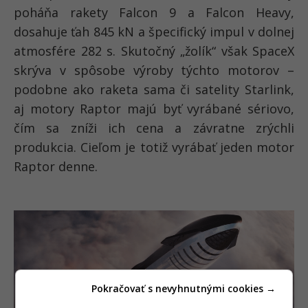
poháňa rakety Falcon 9 a Falcon Heavy,
dosahuje ťah 845 kN a špecifický impul v dolnej
atmosfére 282 s. Skutočný „žolík“ však SpaceX
skrýva v spôsobe výroby týchto motorov –
podobne ako raketa sama či satelity Starlink,
aj motory Raptor majú byť vyrábané sériovo,
čím sa zníži ich cena a závratne zrýchli
produkcia. Cieľom je totiž vyrábať jeden motor
Raptor denne.
Pokračovať s nevyhnutnými cookies →