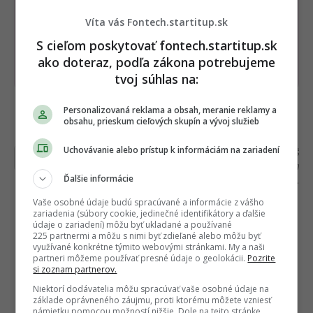
Dostaň Fontech do svojich Google
odporúčaní
Víta vás Fontech.startitup.sk
S cieľom poskytovať fontech.startitup.sk
Pridať ako preferovaný zdroj
ako doteraz, podľa zákona potrebujeme
Fontech, odkaz sa otvorí 
tvoj súhlas na:
Personalizovaná reklama a obsah, meranie reklamy a
Čítajte viac z kategórie:
Novinky
obsahu, prieskum cieľových skupín a vývoj služieb
Uchovávanie alebo prístup k informáciám na zariadení
Ďakujeme, že čítaš Fontech. V prípade, že máš
postreh alebo si našiel v článku chybu, napíš nám
na
redakcia@fontech.sk
.
Ďalšie informácie
Vaše osobné údaje budú spracúvané a informácie z vášho
zariadenia (súbory cookie, jedinečné identifikátory a ďalšie
údaje o zariadení) môžu byť ukladané a používané
225 partnermi a môžu s nimi byť zdieľané alebo môžu byť
využívané konkrétne týmito webovými stránkami. My a naši
partneri môžeme používať presné údaje o geolokácii.
Pozrite
si zoznam partnerov.
Niektorí dodávatelia môžu spracúvať vaše osobné údaje na
základe oprávneného záujmu, proti ktorému môžete vzniesť
námietku pomocou možností nižšie. Dole na tejto stránke