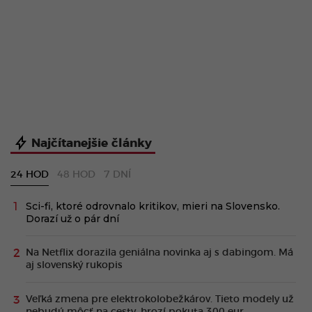
Najčítanejšie články
24 HOD
48 HOD
7 DNÍ
Sci-fi, ktoré odrovnalo kritikov, mieri na Slovensko.
Dorazí už o pár dní
Na Netflix dorazila geniálna novinka aj s dabingom. Má
aj slovenský rukopis
Veľká zmena pre elektrokolobežkárov. Tieto modely už