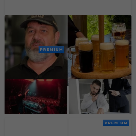
Po 10 rokoch končia s varením piva: Bratia
predávajú obľúbený pivovar a reštaurácie na
Bazoši
PREMIUM
Lovestream už nie je len
Jedna z najväčších
o hudbe. Prináša zóny,
slovenských bánk dnes
kde si oddýchneš,
mala problémy. Výpadok
doplníš energiu a na
zasiahol platby a ďalšie
chvíľu „vypneš“
služby
PREMIUM