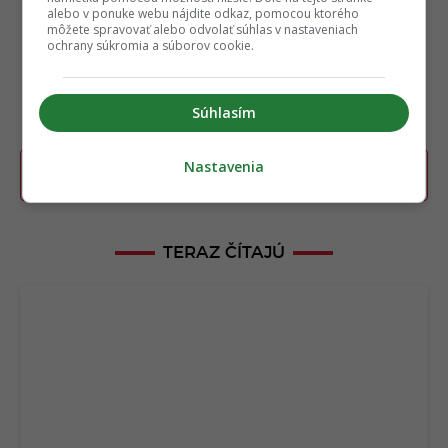
alebo v ponuke webu nájdite odkaz, pomocou ktorého
môžete spravovať alebo odvolať súhlas v nastaveniach
ochrany súkromia a súborov cookie.
Súhlasím
Nastavenia
Poslať TIP redakcii na článok
TERAZ ČÍTAJÚ