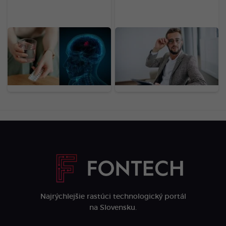
ŠÚKL varuje pred
Odložil som si 70 % mzdy
známymi liekmi. Môžu
a investoval 1 900 eur.
zvyšovať riziko
Experiment ukázal, čo
zriedkavého nádoru,
návody na bohatstvo
užívajú ich tisíce
nespomínajú
Sloveniek
Najrýchlejšie rastúci technologický portál
na Slovensku.