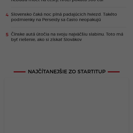
nebudú môcť na cesty, hrozí pokuta 300 eur
Slovensko čaká noc plná padajúcich hviezd. Takéto
podmienky na Perseidy sa často neopakujú
Čínske autá útočia na svoju najväčšiu slabinu. Toto má
byť riešenie, ako si získať Slovákov
NAJČÍTANEJŠIE ZO STARTITUP