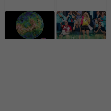
Vedci sa vo Venuši celé
Najlepší komediálny
roky mýlili. Pod jej
seriál sa vrátil a prvá časť
povrchom objavili
už je online. Ohlasy sa
procesy, s ktorými sa
rozchádzajú
ešte nestretli