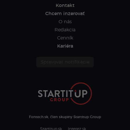
Kontakt
Chcem inzerovať
O nás
Redakcia
Cenník
Kariéra
Spravovať notifikácie
Fontech.sk, člen skupiny Startitup Group
Startitup.sk
Interez.sk