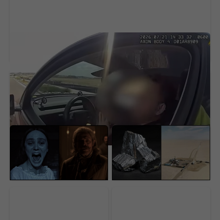
Vodič Tesly dostal pokutu za rýchlosť. Odmietol
ju bizarným argumentom
Na Netflix dorazila
USA našli pod púšťou
geniálna novinka aj s
surovinový poklad za 152
dabingom. Má aj
miliárd dolárov. V ťažbe
slovenský rukopis
im stojí nečakaná
prekážka