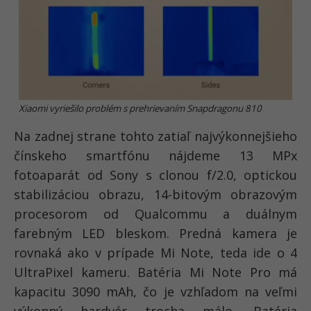
Xiaomi vyriešilo problém s prehrievaním Snapdragonu 810
Na zadnej strane tohto zatiaľ najvýkonnejšieho
čínskeho smartfónu nájdeme 13 MPx
fotoaparát od Sony s clonou f/2.0, optickou
stabilizáciou obrazu, 14-bitovým obrazovým
procesorom od Qualcommu a duálnym
farebným LED bleskom. Predná kamera je
rovnaká ako v prípade Mi Note, teda ide o 4
UltraPixel kameru. Batéria Mi Note Pro má
kapacitu 3090 mAh, čo je vzhľadom na veľmi
výkonný hardvér trocha málo. Batéria