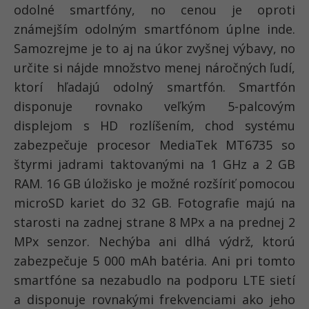
odolné smartfóny, no cenou je oproti
známejším odolným smartfónom úplne inde.
Samozrejme je to aj na úkor zvyšnej výbavy, no
určite si nájde množstvo menej náročných ľudí,
ktorí hľadajú odolný smartfón. Smartfón
disponuje rovnako veľkým 5-palcovým
displejom s HD rozlíšením, chod systému
zabezpečuje procesor MediaTek MT6735 so
štyrmi jadrami taktovanými na 1 GHz a 2 GB
RAM. 16 GB úložisko je možné rozšíriť pomocou
microSD kariet do 32 GB. Fotografie majú na
starosti na zadnej strane 8 MPx a na prednej 2
MPx senzor. Nechýba ani dlhá výdrž, ktorú
zabezpečuje 5 000 mAh batéria. Ani pri tomto
smartfóne sa nezabudlo na podporu LTE sietí
a disponuje rovnakými frekvenciami ako jeho