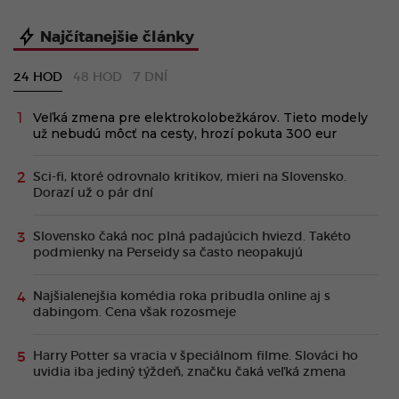
Najčítanejšie články
24 HOD
48 HOD
7 DNÍ
Veľká zmena pre elektrokolobežkárov. Tieto modely
už nebudú môcť na cesty, hrozí pokuta 300 eur
Sci-fi, ktoré odrovnalo kritikov, mieri na Slovensko.
Dorazí už o pár dní
Slovensko čaká noc plná padajúcich hviezd. Takéto
podmienky na Perseidy sa často neopakujú
Najšialenejšia komédia roka pribudla online aj s
dabingom. Cena však rozosmeje
Harry Potter sa vracia v špeciálnom filme. Slováci ho
uvidia iba jediný týždeň, značku čaká veľká zmena