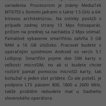
zariadenia. Procesorom je známy MediaTek
MT6753 s ôsmimi jadrami o takte 1.5 GHz a 64-
bitovou architektúrou. Na snímky poslúži v
prípade zadnej strany 13 Mpx fotoaparát,
pričom na prednej sa nachádza 2 Mpx snímač.
Pamäťové vybavenie smartfónu zahŕňa 3 GB
RAM a 16 GB úložisko. Pracovať budete s
operačným systémom Android vo verzii 5.1
Lollipop. Smartfón pojme dve SIM karty o
veľkosti microSIM, no ak si budete chcieť
rozšíriť pamäť pomocou microSD karty, tak
bohužiaľ o jeden slot prídete. Čo ale poteší, je
podpora LTE pásiem 800, 1800 a 2600 MHz,
takže problém nebudete mať u žiadneho
slovenského operátora.