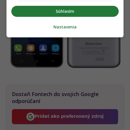
Súhlasím
Nastavenia
Dostaň Fontech do svojich Google
odporúčaní
Pridať ako preferovaný zdroj
Fontech, odkaz sa otvorí 