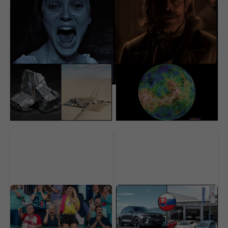
USA našli pod púšťou
Vedci sa vo Venuši celé
surovinový poklad za 152
roky mýlili. Pod jej
miliárd dolárov. V ťažbe
povrchom objavili
im stojí nečakaná
procesy, s ktorými sa
prekážka
ešte nestretli
Najlepší komediálny
Čínske autá útočia na
seriál sa vrátil a prvá časť
svoju najväčšiu slabinu.
už je online. Ohlasy sa
Toto má byť riešenie,
rozchádzajú
ako si získať Slovákov