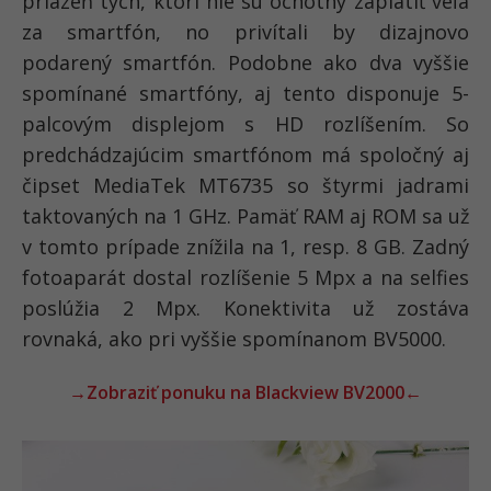
priazeň tých, ktorí nie sú ochotný zaplatiť veľa
za smartfón, no privítali by dizajnovo
podarený smartfón. Podobne ako dva vyššie
spomínané smartfóny, aj tento disponuje 5-
palcovým displejom s HD rozlíšením. So
predchádzajúcim smartfónom má spoločný aj
čipset MediaTek MT6735 so štyrmi jadrami
taktovaných na 1 GHz. Pamäť RAM aj ROM sa už
v tomto prípade znížila na 1, resp. 8 GB. Zadný
fotoaparát dostal rozlíšenie 5 Mpx a na selfies
poslúžia 2 Mpx. Konektivita už zostáva
rovnaká, ako pri vyššie spomínanom BV5000.
→Zobraziť ponuku na Blackview BV2000←