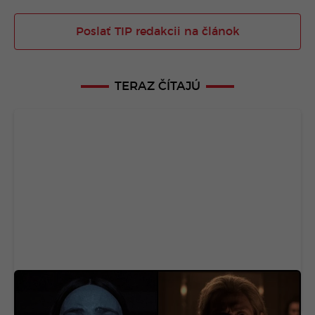
Poslať TIP redakcii na článok
TERAZ ČÍTAJÚ
Na Netflix dorazila geniálna novinka aj s
dabingom. Má aj slovenský rukopis