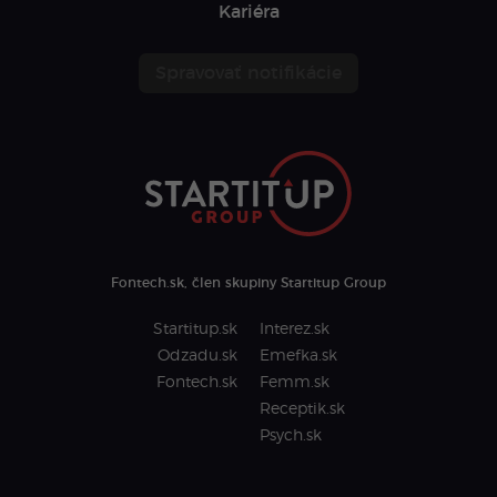
Kariéra
Spravovať notifikácie
Fontech.sk, člen skupiny Startitup Group
Startitup.sk
Interez.sk
Odzadu.sk
Emefka.sk
Fontech.sk
Femm.sk
Receptik.sk
Psych.sk