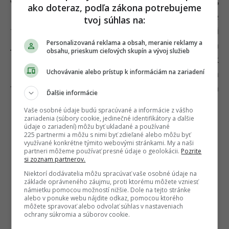
všetky špecifikácie zopakujme. Displej veľký 5
ako doteraz, podľa zákona potrebujeme
palcov ponúka HD rozlíšenie, procesorom je
tvoj súhlas na:
tentokrát slabší MediaTek MT6580 so štyrmi
Personalizovaná reklama a obsah, meranie reklamy a
jadrami o takte 1.3 GHz, pamäť RAM má
obsahu, prieskum cieľových skupín a vývoj služieb
kapacitu 1 GB a fotografie, hudbu, či akékoľvek
Uchovávanie alebo prístup k informáciám na zariadení
iné súbory budete ukladať na 8 GB úložisko. Na
fotenie je k dispozícií na zadnej strane 5 Mpx a
Ďalšie informácie
na prednej strane 2 Mpx fotoaparát.
Vaše osobné údaje budú spracúvané a informácie z vášho
zariadenia (súbory cookie, jedinečné identifikátory a ďalšie
→Zobraziť ponuku na Blackview BV2000←
údaje o zariadení) môžu byť ukladané a používané
225 partnermi a môžu s nimi byť zdieľané alebo môžu byť
využívané konkrétne týmito webovými stránkami. My a naši
partneri môžeme používať presné údaje o geolokácii.
Pozrite
si zoznam partnerov.
Niektorí dodávatelia môžu spracúvať vaše osobné údaje na
základe oprávneného záujmu, proti ktorému môžete vzniesť
námietku pomocou možností nižšie. Dole na tejto stránke
alebo v ponuke webu nájdite odkaz, pomocou ktorého
môžete spravovať alebo odvolať súhlas v nastaveniach
ochrany súkromia a súborov cookie.