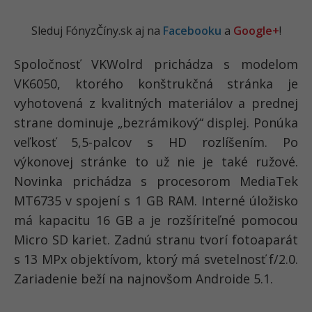
Sleduj FónyzČíny.sk aj na
Facebooku
a
Google+
!
Spoločnosť VKWolrd prichádza s modelom
VK6050, ktorého konštrukčná stránka je
vyhotovená z kvalitných materiálov a prednej
strane dominuje „bezrámikový“ displej. Ponúka
veľkosť 5,5-palcov s HD rozlíšením. Po
výkonovej stránke to už nie je také ružové.
Novinka prichádza s procesorom MediaTek
MT6735 v spojení s 1 GB RAM. Interné úložisko
má kapacitu 16 GB a je rozšíriteľné pomocou
Micro SD kariet. Zadnú stranu tvorí fotoaparát
s 13 MPx objektívom, ktorý má svetelnosť f/2.0.
Zariadenie beží na najnovšom Androide 5.1.