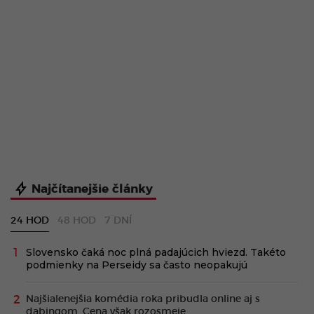
Najčítanejšie články
24 HOD
48 HOD
7 DNÍ
Slovensko čaká noc plná padajúcich hviezd. Takéto
podmienky na Perseidy sa často neopakujú
Najšialenejšia komédia roka pribudla online aj s
dabingom. Cena však rozosmeje