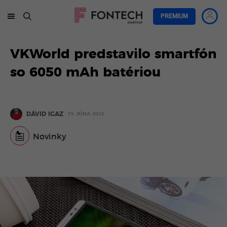
PREMIUM
VKWorld predstavilo smartfón
so 6050 mAh batériou
DÁVID IGAZ
19. JÚNA 2015
Novinky