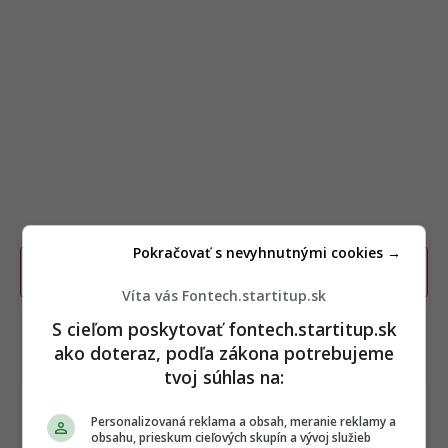
Pokračovať s nevyhnutnými cookies →
Poslať TIP redakcii na článok
Víta vás Fontech.startitup.sk
S cieľom poskytovať fontech.startitup.sk
ako doteraz, podľa zákona potrebujeme
TERAZ ČÍTAJÚ
tvoj súhlas na:
Personalizovaná reklama a obsah, meranie reklamy a
obsahu, prieskum cieľových skupín a vývoj služieb