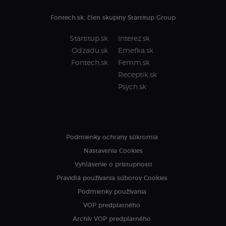
Fontech.sk, člen skupiny Startitup Group
Startitup.sk
Interez.sk
Odzadu.sk
Emefka.sk
Fontech.sk
Femm.sk
Receptik.sk
Psych.sk
Podmienky ochrany súkromia
Nastavenia Cookies
Vyhlásenie o prístupnosti
Pravidlá používania súborov Cookies
Podmienky používania
VOP predplatného
Archív VOP predplatného