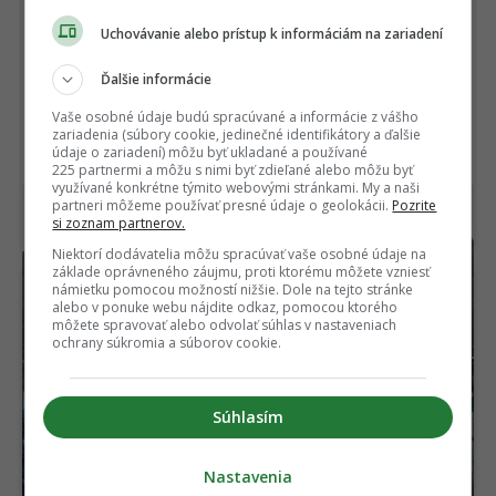
Uchovávanie alebo prístup k informáciám na zariadení
Ďalšie informácie
Vaše osobné údaje budú spracúvané a informácie z vášho
zariadenia (súbory cookie, jedinečné identifikátory a ďalšie
údaje o zariadení) môžu byť ukladané a používané
225 partnermi a môžu s nimi byť zdieľané alebo môžu byť
využívané konkrétne týmito webovými stránkami. My a naši
Američania poslali do Európy nenápadnú zbraň
partneri môžeme používať presné údaje o geolokácii.
Pozrite
si zoznam partnerov.
s obrovským dosahom. Plnila jasné misie
Niektorí dodávatelia môžu spracúvať vaše osobné údaje na
základe oprávneného záujmu, proti ktorému môžete vzniesť
námietku pomocou možností nižšie. Dole na tejto stránke
alebo v ponuke webu nájdite odkaz, pomocou ktorého
môžete spravovať alebo odvolať súhlas v nastaveniach
ochrany súkromia a súborov cookie.
Prekročíš rýchlosť a
Najšialenejšia komédia
Súhlasím
satelit ťa ihneď zabrzdí.
roka pribudla online aj s
EÚ vydala stanovisko ku
dabingom. Cena však
kontroverznému sytému
rozosmeje
Nastavenia