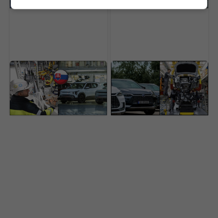
Slovensko sa stáva
Čína úplne ovládla
elektromobilovou
autopriemysel. Tri
veľmocou. Pomáha nám
známe značky porazili
gigant, ktorého sa EÚ
slávne svetové mená
snaží zastaviť