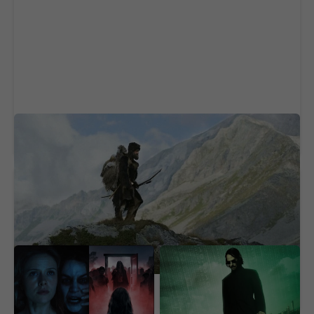
Ötzi prekvapil vedeckú obec. Na tele 5 300
rokov starého muža objavili život
Horor, ktorý desil celú
OFICIÁLNE: Matrix
generáciu, je späť. Nový
dostane nový film,
film ukazuje čistú hrôzu
hlavná hviezda sa
(VIDEO)
vyjadrila jasne