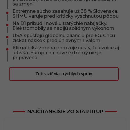
sa zmení
Extrémne sucho zasahuje už 38 % Slovenska.
SHMÚ varuje pred kriticky vyschnutou pôdou
Na D1 pribudli nové ultrarýchle nabíjačky.
Elektromobily sa nabijú solídným výkonom
USA spúšťajú globálnu alianciu pre 6G. Chcú
získať náskok pred úhlavným rivalom
Klimatická zmena ohrozuje cesty, železnice aj
letiská. Európa na nové extrémy nie je
pripravená
Zobraziť viac rýchlych správ
NAJČÍTANEJŠIE ZO STARTITUP