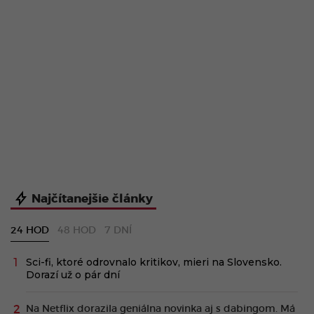
Najčítanejšie články
24 HOD
48 HOD
7 DNÍ
Sci-fi, ktoré odrovnalo kritikov, mieri na Slovensko.
Dorazí už o pár dní
Na Netflix dorazila geniálna novinka aj s dabingom. Má