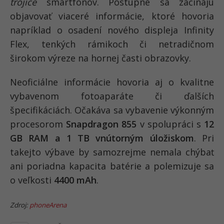
trojice
smartfónov. Postupne sa začínajú
objavovať viaceré informácie, ktoré hovoria
napríklad o osadení nového displeja Infinity
Flex, tenkých rámikoch či netradičnom
širokom výreze na hornej časti obrazovky.
Neoficiálne informácie hovoria aj o kvalitne
vybavenom fotoaparáte či ďalších
špecifikáciách. Očakáva sa vybavenie výkonným
procesorom
Snapdragon 855
v spolupráci s
12
GB RAM a 1 TB vnútorným úložiskom
. Pri
takejto výbave by samozrejme nemala chýbať
ani poriadna kapacita batérie a polemizuje sa
o veľkosti
4400 mAh
.
Zdroj:
phoneArena