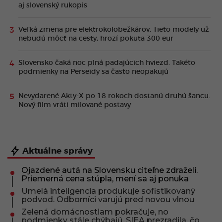
aj slovenský rukopis
Veľká zmena pre elektrokolobežkárov. Tieto modely už
nebudú môcť na cesty, hrozí pokuta 300 eur
Slovensko čaká noc plná padajúcich hviezd. Takéto
podmienky na Perseidy sa často neopakujú
Nevydarené Akty-X po 18 rokoch dostanú druhú šancu.
Nový film vráti milované postavy
Aktuálne správy
Ojazdené autá na Slovensku citeľne zdraželi.
Priemerná cena stúpla, mení sa aj ponuka
Umelá inteligencia produkuje sofistikovaný
podvod. Odborníci varujú pred novou vlnou
Zelená domácnostiam pokračuje, no
podmienky stále chýbajú. SIEA prezradila, čo