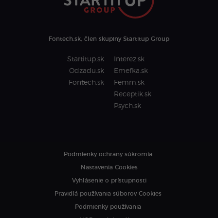
Fontech.sk, člen skupiny Startitup Group
Startitup.sk
Interez.sk
Odzadu.sk
Emefka.sk
Fontech.sk
Femm.sk
Receptik.sk
Psych.sk
Podmienky ochrany súkromia
Nastavenia Cookies
Vyhlásenie o prístupnosti
Pravidlá používania súborov Cookies
Podmienky používania