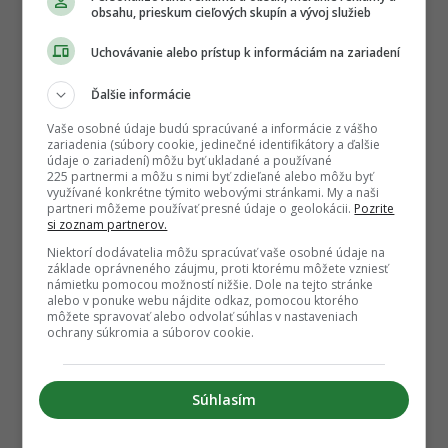
obsahu, prieskum cieľových skupín a vývoj služieb
Uchovávanie alebo prístup k informáciám na zariadení
Ďalšie informácie
Vaše osobné údaje budú spracúvané a informácie z vášho
zariadenia (súbory cookie, jedinečné identifikátory a ďalšie
údaje o zariadení) môžu byť ukladané a používané
225 partnermi a môžu s nimi byť zdieľané alebo môžu byť
využívané konkrétne týmito webovými stránkami. My a naši
partneri môžeme používať presné údaje o geolokácii.
Pozrite
si zoznam partnerov.
Niektorí dodávatelia môžu spracúvať vaše osobné údaje na
základe oprávneného záujmu, proti ktorému môžete vzniesť
námietku pomocou možností nižšie. Dole na tejto stránke
alebo v ponuke webu nájdite odkaz, pomocou ktorého
môžete spravovať alebo odvolať súhlas v nastaveniach
ochrany súkromia a súborov cookie.
Súhlasím