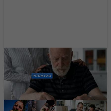
Chceš sa vyhnúť demencii v starobe? Zmenou
troch návykov medzi 45. a 65. rokom získaš vyše
dekádu zdravého života
PREMIUM
Mladý Ukrajinec otvoril v
Slováci sú majstri v
Bratislave nový street
daňových únikoch: V