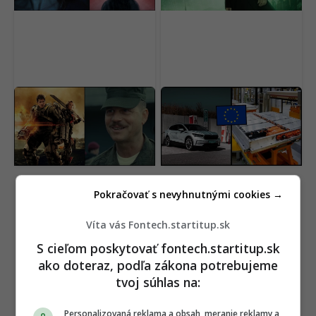
Výsmech divákom.
Európska únia chce
Netflix pridal do ponuky
zrušiť šedú zónu
geniálne filmy, pozrie si
elektromobilov. Prísne
ich málokto
nariadenie začne platiť
už tento rok
Pokračovať s nevyhnutnými cookies →
Víta vás Fontech.startitup.sk
S cieľom poskytovať fontech.startitup.sk
ako doteraz, podľa zákona potrebujeme
tvoj súhlas na:
Personalizovaná reklama a obsah, meranie reklamy a