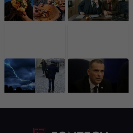
food za 30-tisíc eur. Prax
rebríčku sme porazili aj
získal v michelinských
Mongolsko, takto
reštauráciách
vyzerajú naše praktiky
SHMÚ zvyšuje výstrahy:
Hlasy voličov nemali
Búrky s krúpami
rovnakú váhu: Žilinka
zasiahnu stred aj východ,
podal 8 protestov proti
na týchto miestach
volebným obvodom,
hrozia bleskové povodne
týkajú sa miest aj krajov