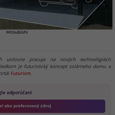
Mitsubishi
h usilovne pracuje na nových technológiách
sledkom je futuristický koncept solárneho domu a
ortál
Futurism
.
gle odporúčaní
ať ako preferovaný zdroj
Fontech, odkaz sa otvorí v novom okne