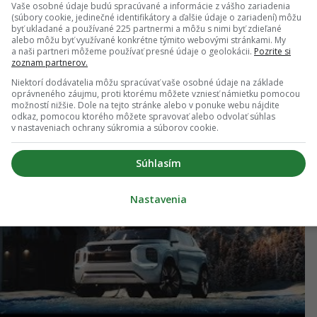
Vaše osobné údaje budú spracúvané a informácie z vášho zariadenia
 s futuristickým domom Dendo Drive House
(súbory cookie, jedinečné identifikátory a ďalšie údaje o zariadení) môžu
byť ukladané a používané 225 partnermi a môžu s nimi byť zdieľané
alebo môžu byť využívané konkrétne týmito webovými stránkami. My
a naši partneri môžeme používať presné údaje o geolokácii.
Pozrite si
zoznam partnerov.
Niektorí dodávatelia môžu spracúvať vaše osobné údaje na základe
oprávneného záujmu, proti ktorému môžete vzniesť námietku pomocou
možností nižšie. Dole na tejto stránke alebo v ponuke webu nájdite
odkaz, pomocou ktorého môžete spravovať alebo odvolať súhlas
v nastaveniach ochrany súkromia a súborov cookie.
Súhlasím
Nastavenia