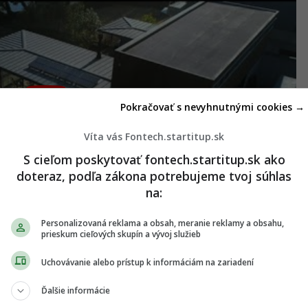
Pokračovať s nevyhnutnými cookies →
Víta vás Fontech.startitup.sk
S cieľom poskytovať fontech.startitup.sk ako
doteraz, podľa zákona potrebujeme tvoj súhlas
na:
Personalizovaná reklama a obsah, meranie reklamy a obsahu,
prieskum cieľových skupín a vývoj služieb
Uchovávanie alebo prístup k informáciám na zariadení
 zo štandardnej siete, dom dokáže využiť uloženú
eby dokonca aj energiu uloženú v automobile. Na
Ďalšie informácie
lka stihla predstaviť koncept
Engelberg Tourer
,