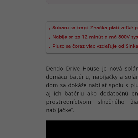
Subaru sa trápi. Značka platí veľké p
Nabije sa za 12 minút a má 800V sy
Pluto sa čoraz viac vzďaľuje od Slnk
Dendo Drive House je nová solár
domácu batériu, nabíjačky a solár
dom sa dokáže nabíjať spolu s pl
aj ich batériu ako dodatočnú en
prostredníctvom slnečného ži
nabíjačke“.