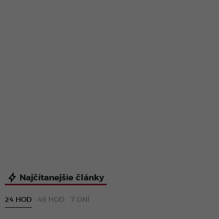
Najčítanejšie články
24 HOD
48 HOD
7 DNÍ