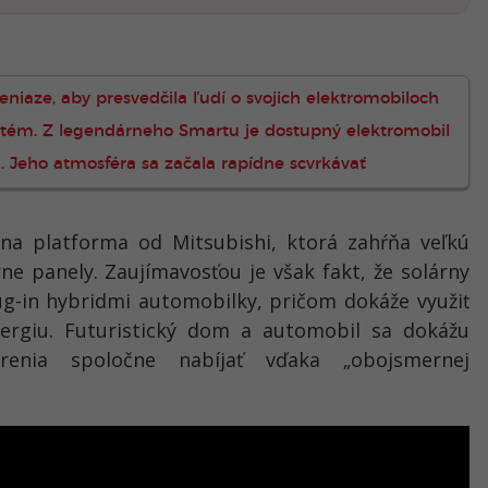
eniaze, aby presvedčila ľudí o svojich elektromobiloch
stém. Z legendárneho Smartu je dostupný elektromobil
a. Jeho atmosféra sa začala rapídne scvrkávať
na platforma od Mitsubishi, ktorá zahŕňa veľkú
ne panely. Zaujímavosťou je však fakt, že solárny
ug-in hybridmi automobilky, pričom dokáže využiť
ergiu. Futuristický dom a automobil sa dokážu
arenia spoločne nabíjať vďaka „obojsmernej