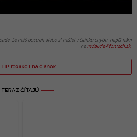
pade, že máš postreh alebo si našiel v článku chybu, napíš nám
na
redakcia@fontech.sk
.
 TIP redakcii na článok
TERAZ ČÍTAJÚ