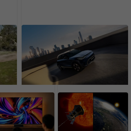
Nabije sa za 12 minút a má 800V systém.
ch
Z legendárneho Smartu je dostupný
elektromobil
levízorov príde
150 rokov ho nevedeli
čšia novinka pre
dokázať. Najvýkonnejší
 za roky. Slávny
teleskop odhalil zvláštny
ca vylepší zážitok
fenomén Slnka