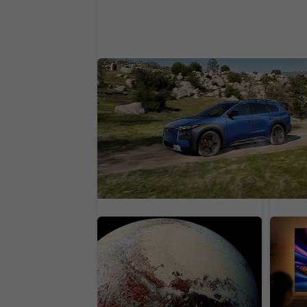
Subaru sa trápi. Značka platí veľké
peniaze, aby presvedčila ľudí o svoji
elektromobiloch
Pluto sa čoraz viac
Do te
vzďaľuje od Slnka. Jeho
najvä
atmosféra sa začala
obraz
rapídne scvrkávať
výrob