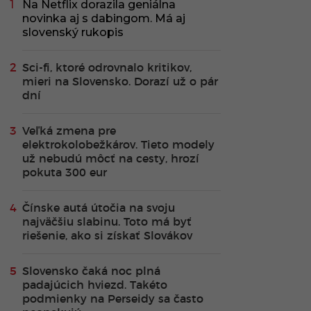
Na Netflix dorazila geniálna
novinka aj s dabingom. Má aj
slovenský rukopis
Sci-fi, ktoré odrovnalo kritikov,
mieri na Slovensko. Dorazí už o pár
dní
Veľká zmena pre
elektrokolobežkárov. Tieto modely
už nebudú môcť na cesty, hrozí
pokuta 300 eur
Čínske autá útočia na svoju
najväčšiu slabinu. Toto má byť
riešenie, ako si získať Slovákov
Slovensko čaká noc plná
padajúcich hviezd. Takéto
podmienky na Perseidy sa často