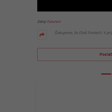
Zdroj:
Futurism
Ďakujeme, že čítaš Fontech. V prí
Poslať