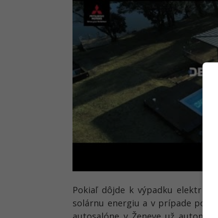
Pokiaľ dôjde k výpadku elektriny
solárnu energiu a v prípade potr
autosalóne v Ženeve už automobi