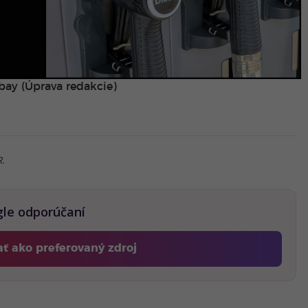
bay (Úprava redakcie)
R.
gle odporúčaní
ať ako preferovaný zdroj
Fontech, odkaz sa otvorí v novom okne