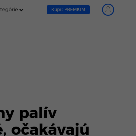
tegórie
Kúpiť PREMIUM
ny palív
, očakávajú