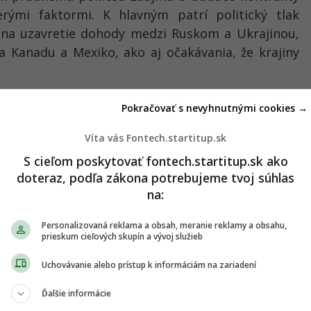
erými faktormi. K hlavným patrí
politický tlak
na uzavretie dohody medzi Ruskom a Ukrajinou
,
a Kanadu a Mexiko
, ako aj
očakávania, že krajiny
keď
investori presúvajú svoju pozornosť na zlato
.
Pokračovať s nevyhnutnými cookies →
ňazí zaznamenali
pokles čistej dlhej pozície na
Víta vás Fontech.startitup.sk
e po sebe
, pričom táto hodnota je najnižšia od
orňuje, že
nízke zásoby ropy by však v najbližších
S cieľom poskytovať fontech.startitup.sk ako
doteraz, podľa zákona potrebujeme tvoj súhlas
.
na:
Personalizovaná reklama a obsah, meranie reklamy a obsahu,
prieskum cieľových skupín a vývoj služieb
Uchovávanie alebo prístup k informáciám na zariadení
Ďalšie informácie