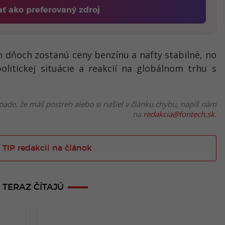
ať ako preferovaný zdroj
Fontech, odkaz sa otvorí v novom okne
ch dňoch
zostanú ceny benzínu a nafty stabilné
, no
olitickej situácie a reakcií na globálnom trhu s
pade, že máš postreh alebo si našiel v článku chybu, napíš nám
na
redakcia@fontech.sk
.
 TIP redakcii na článok
TERAZ ČÍTAJÚ