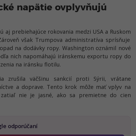
ické napätie ovplyvňujú
jú aj
prebiehajúce rokovania medzi USA a Ruskom
 Zároveň však
Trumpova administratíva sprísňuje
opad na dodávky ropy
. Washington oznámil
nové
podľa nich napomáhajú iránskemu exportu ropy do
enia na iránsku flotilu
.
a zrušila väčšinu sankcií proti Sýrii
, vrátane
níctve a doprave
. Tento krok môže mať vplyv na
 zatiaľ nie je jasné, ako sa premietne do cien
gle odporúčaní