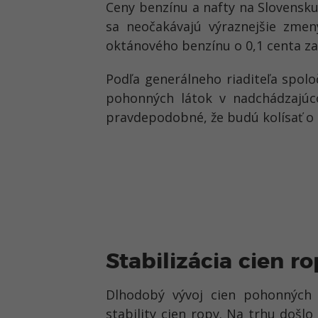
Ceny benzínu a nafty na Slovensk
sa neočakávajú výraznejšie zme
oktánového benzínu o 0,1 centa za 
Podľa generálneho riaditeľa spol
pohonných látok v nadchádzajú
pravdepodobné, že budú kolísať o 
Stabilizácia cien r
Dlhodobý vývoj cien pohonných 
stability cien ropy
. Na trhu došlo