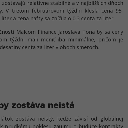
u zostávajú
relatívne stabilné
a v najbližších dňoch
ny. V
treťom februárovom týždni
klesla cena
95-
liter
a
cena nafty sa znížila o 0,3 centa za liter
.
očnosti
Malcom Finance Jaroslava Tona
by sa ceny
com týždni
mali meniť iba minimálne
, pričom je
desatiny centa za liter v oboch smeroch.
opy zostáva neistá
látok zostáva neistý, keďže závisí od
globálnej
 k
prudkému poklesu záujmu o budúce kontrakty