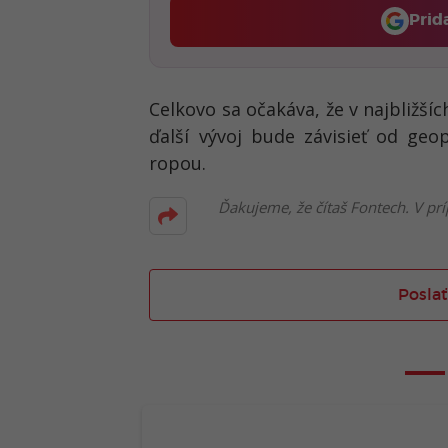
Prid
Celkovo sa očakáva, že v najbližší
ďalší vývoj bude závisieť od
geop
ropou
.
Ďakujeme, že čítaš Fontech. V prí
Poslať