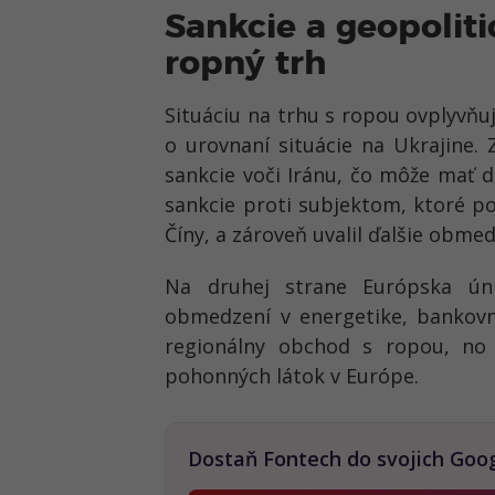
Sankcie a geopolit
ropný trh
Situáciu na trhu s ropou ovplyvňu
o urovnaní situácie na Ukrajine.
sankcie voči Iránu
, čo môže mať
d
sankcie proti subjektom, ktoré 
Číny
, a zároveň uvalil ďalšie
obmedz
Na druhej strane
Európska úni
obmedzení v
energetike, bankov
regionálny obchod s ropou
, no
pohonných látok v Európe.
Dostaň Fontech do svojich Goo