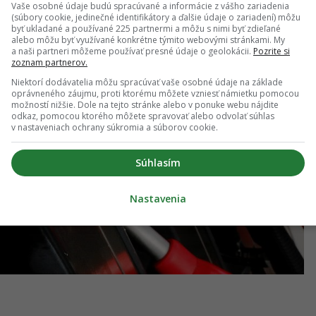
Vaše osobné údaje budú spracúvané a informácie z vášho zariadenia
(súbory cookie, jedinečné identifikátory a ďalšie údaje o zariadení) môžu
byť ukladané a používané 225 partnermi a môžu s nimi byť zdieľané
alebo môžu byť využívané konkrétne týmito webovými stránkami. My
a naši partneri môžeme používať presné údaje o geolokácii.
Pozrite si
zoznam partnerov.
Niektorí dodávatelia môžu spracúvať vaše osobné údaje na základe
oprávneného záujmu, proti ktorému môžete vzniesť námietku pomocou
možností nižšie. Dole na tejto stránke alebo v ponuke webu nájdite
odkaz, pomocou ktorého môžete spravovať alebo odvolať súhlas
v nastaveniach ochrany súkromia a súborov cookie.
Súhlasím
Nastavenia