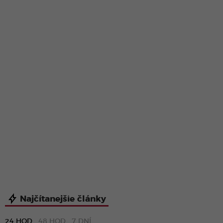
Najčítanejšie články
24 HOD
48 HOD
7 DNÍ