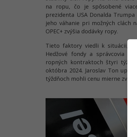
na ropu
, čo je spôsobené viac
prezidenta USA Donalda Trumpa 
jeho váhanie pri
možných clách n
OPEC+ zvýšia dodávky ropy
.
Tieto faktory viedli k situácii, 
Hedžové fondy a správcovia pe
ropných kontraktoch štyri týždn
októbra 2024
. Jaroslav Ton upoz
týždňoch mohli cenu mierne zvýšiť