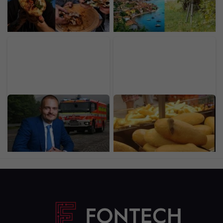
food za 30-tisíc eur. Prax
radare milióny. Vodiči si z
získal v michelinských
dovoleniek nosia drahé
reštauráciách
suveníry
Miliardár Strnad rozširuje
Na bochníku chleba sa
výrobu na Slovensku.
objavila myš. Fotka z
Hlási rekord a zákazky za
predajne známeho
46 miliárd eur
reťazca obletela internet