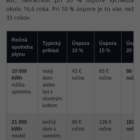
eur, návratnosť pri 20 % úspore vychádza
okolo 16,6 roka. Pri 10 % úspore je to viac než
33 rokov.
Ročná
Typický
Úspora
Úspora
Úspo
spotreba
príklad
10 %
15 %
20 %
plynu
10 000
malý
43 €
65 €
86 €
kWh
dom
ročne
ročne
ročne
nižšia
alebo
spotreba
byt s
vlastným
kotlom
21 000
bežný
90 €
136 €
181 €
kWh
dom s
ročne
ročne
ročne
model
varením,