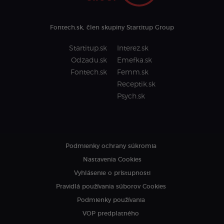
Fontech.sk, člen skupiny Startitup Group
Startitup.sk
Interez.sk
Odzadu.sk
Emefka.sk
Fontech.sk
Femm.sk
Receptik.sk
Psych.sk
Podmienky ochrany súkromia
Nastavenia Cookies
Vyhlásenie o prístupnosti
Pravidlá používania súborov Cookies
Podmienky používania
VOP predplatného