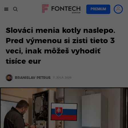
PREMIUM
Slováci menia kotly naslepo.
Pred výmenou si zisti tieto 3
veci, inak môžeš vyhodiť
tisíce eur
BRANISLAV PETRUS
7. JÚLA 2026