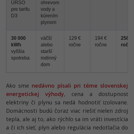
ÚRSO
ohrevom
pre tarifu
vody a
D3
kúrením
plynom
30 000
väčší
129 €
194 €
258 €
kWh
alebo
ročne
ročne
ročne
vyššia
starší
spotreba
rodinný
dom
Ako sme
nedávno písali pri téme slovenskej
energetickej výhody
, cena a dostupnosť
elektriny či plynu sa nedá hodnotiť izolovane.
Domácnosti budú čoraz viac riešiť nielen zdroj
tepla, ale aj to, ako rýchlo sa im vráti investícia
a či ich sieť, plyn alebo regulácia nedotlačia do