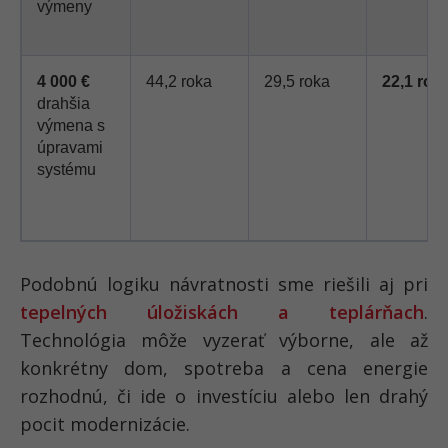
výmeny
4 000 €
44,2 roka
29,5 roka
22,1 rok
drahšia
výmena s
úpravami
systému
Podobnú logiku návratnosti sme riešili aj pri
tepelných úložiskách a teplárňach
.
Technológia môže vyzerať výborne, ale až
konkrétny dom, spotreba a cena energie
rozhodnú, či ide o investíciu alebo len drahý
pocit modernizácie.