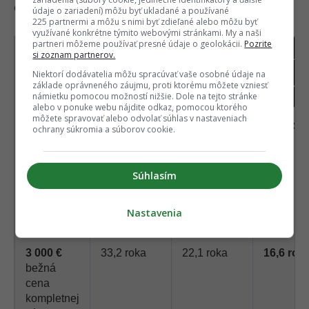
dielov alebo povinným úpravám komína.
údaje o zariadení) môžu byť ukladané a používané
225 partnermi a môžu s nimi byť zdieľané alebo môžu byť
využívané konkrétne týmito webovými stránkami. My a naši
partneri môžeme používať presné údaje o geolokácii.
Pozrite
si zoznam partnerov.
Celková
Návratnosť
Návratnosť
Návratn
cena
pri 10 %
pri 15 %
pri 20 %
Niektorí dodávatelia môžu spracúvať vaše osobné údaje na
základe oprávneného záujmu, proti ktorému môžete vzniesť
výmeny
úspore
úspore
úspore
námietku pomocou možností nižšie. Dole na tejto stránke
alebo v ponuke webu nájdite odkaz, pomocou ktorého
môžete spravovať alebo odvolať súhlas v nastaveniach
2 500 €
27,7 roka
18,4 roka
13,8 rok
ochrany súkromia a súborov cookie.
nižšia
cena
výmeny
Súhlasím
Nastavenia
3 000 €
33,2 roka
22,1 roka
16,6 rok
bežná
cena
kompletnej