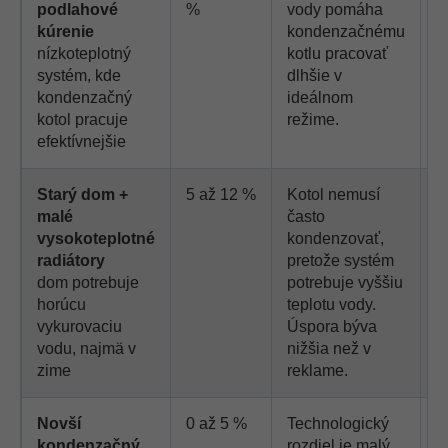
podlahové
%
vody pomáha
v
kúrenie
kondenzačnému
k
nízkoteplotný
kotlu pracovať
systém, kde
dlhšie v
kondenzačný
ideálnom
kotol pracuje
režime.
efektívnejšie
Starý dom +
5 až 12 %
Kotol nemusí
N
malé
často
r
vysokoteplotné
kondenzovať,
r
radiátory
pretože systém
dom potrebuje
potrebuje vyššiu
horúcu
teplotu vody.
vykurovaciu
Úspora býva
vodu, najmä v
nižšia než v
zime
reklame.
Novší
0 až 5 %
Technologický
S
kondenzačný
rozdiel je malý.
p