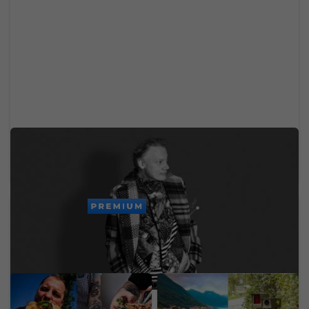
Zomrel svetoznámy hudobný velikán. Stál za
legendárnymi hitmi Madonny, U2 či Brintey
Spears
PREMIUM
Mladý Ukrajinec otvoril v
Dedinka s 353
Bratislave nový street
obyvateľmi zarobila na