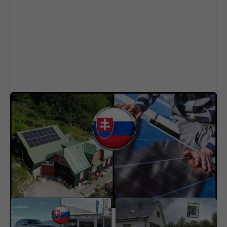
Môže slovenský dom celoročne fungovať len z
energie zo slnka? Prepočet nám dal zaujímavú
odpoveď
Čínske autá útočia na
Slováci dokážu zachytiť
svoju najväčšiu slabinu.
vodu, ktorá je zadarmo.
Toto má byť riešenie,
Prepočítali sme, kedy sa