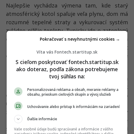
Najlepšie vychádza výmena tam, kde starý
atmosférický kotol spaľuje veľa plynu, dom má
rozumné tepelné straty a vykurovací systém
zvládne nižšie teploty. Typicky ide o zateplený
dom s väčšími radiátormi, podlahovým
Pokračovať s nevyhnutnými cookies →
kúrením alebo dom, kde majiteľ vie nastaviť
Víta vás Fontech.startitup.sk
ekvitermickú reguláciu a nepúšťať kotol stále
S cieľom poskytovať fontech.startitup.sk
na vysoký výkon.
ako doteraz, podľa zákona potrebujeme
tvoj súhlas na:
Naopak, slabšie vychádza výmena v malom
byte alebo dome s nízkou spotrebou plynu. Ak
Personalizovaná reklama a obsah, meranie reklamy a
domácnosť minie 10 000 kWh ročne, aj 20 %
obsahu, prieskum cieľových skupín a vývoj služieb
úspora pri dnešnej dotovanej cene plynu
Uchovávanie alebo prístup k informáciám na zariadení
znamená len približne 86 eur ročne. Tam nový
Ďalšie informácie
kotol často nedáva zmysel kvôli úspore, ale
skôr kvôli poruche, bezpečnosti, dostupnosti
Vaše osobné údaje budú spracúvané a informácie z vášho
zariadenia (súbory cookie, jedinečné identifikátory a ďalšie