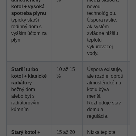
kotol + vysoká
novou
n
spotreba plynu
technológiou.
typicky starší
Úspora rastie,
rodinný dom s
ak systém
vyšším účtom za
zvládne nižšiu
plyn
teplotu
vykurovacej
vody.
Starší turbo
10 až 15
Úspora existuje,
R
kotol + klasické
%
ale rozdiel oproti
o
radiátory
atmosférickému
bežný dom
kotlu býva
alebo byt s
menší.
radiátorovým
Rozhoduje stav
kúrením
domu a
regulácia.
Starý kotol +
15 až 20
Nízka teplota
V