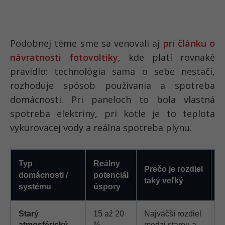
Podobnej téme sme sa venovali aj
pri článku o
návratnosti fotovoltiky
, kde platí rovnaké
pravidlo: technológia sama o sebe nestačí,
rozhoduje spôsob používania a spotreba
domácnosti. Pri paneloch to bola vlastná
spotreba elektriny, pri kotle je to teplota
vykurovacej vody a reálna spotreba plynu.
Typ
Reálny
Prečo je rozdiel
R
domácnosti /
potenciál
taký veľký
v
systému
úspory
Starý
15 až 20
Najväčší rozdiel
N
atmosférický
%
medzi starou a
k