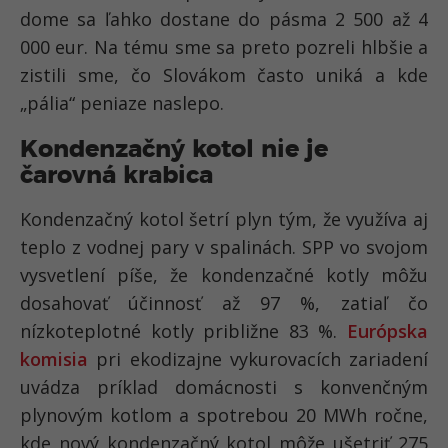
dome sa ľahko dostane do pásma 2 500 až 4
000 eur. Na tému sme sa preto pozreli hlbšie a
zistili sme, čo Slovákom často uniká a kde
„pália“ peniaze naslepo.
Kondenzačný kotol nie je
čarovná krabica
Kondenzačný kotol šetrí plyn tým, že využíva aj
teplo z vodnej pary v spalinách. SPP vo svojom
vysvetlení píše, že kondenzačné kotly môžu
dosahovať účinnosť až 97 %, zatiaľ čo
nízkoteplotné kotly približne 83 %.
Európska
komisia
pri ekodizajne vykurovacích zariadení
uvádza príklad domácnosti s konvenčným
plynovým kotlom a spotrebou 20 MWh ročne,
kde nový kondenzačný kotol môže ušetriť 275