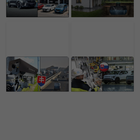
ako si získať Slovákov
to domácnosti vráti a
oplatí
Slovenské cesty
Slovensko sa stáva
zaplavujú záhadné
elektromobilovou
radary. Ministerstvo tají
veľmocou. Pomáha nám
dôležitú vec, vodiči si
gigant, ktorého sa EÚ
musia dať pozor
snaží zastaviť