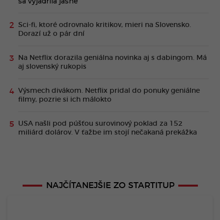
sa vyjadrila jasne
Sci-fi, ktoré odrovnalo kritikov, mieri na Slovensko.
Dorazí už o pár dní
Na Netflix dorazila geniálna novinka aj s dabingom. Má
aj slovenský rukopis
Výsmech divákom. Netflix pridal do ponuky geniálne
filmy, pozrie si ich málokto
USA našli pod púšťou surovinový poklad za 152
miliárd dolárov. V ťažbe im stojí nečakaná prekážka
NAJČÍTANEJŠIE ZO STARTITUP