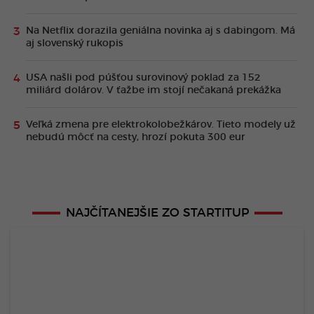
Na Netflix dorazila geniálna novinka aj s dabingom. Má
aj slovenský rukopis
USA našli pod púšťou surovinový poklad za 152
miliárd dolárov. V ťažbe im stojí nečakaná prekážka
Veľká zmena pre elektrokolobežkárov. Tieto modely už
nebudú môcť na cesty, hrozí pokuta 300 eur
NAJČÍTANEJŠIE ZO STARTITUP