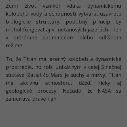
Zemi život vznikol vďaka dynamickému
kolobehu vody a schopnosti vytvárať uzavreté
biologické štruktúry, podobný princíp by
mohol fungovať aj v metánových jazerách – len
v extrémne spomalenom alebo odlišnom
režime.
To, že Titan má jazerný kolobeh a dynamické
prostredie, ho robí unikátnym v celej Slnečnej
sústave. Zatiaľ čo Mars je suchý a mŕtvy, Titan
má aktívnu atmosféru, dážď, rieky aj
geologické procesy. Nečudo, že NASA sa
zameriava práve naň.