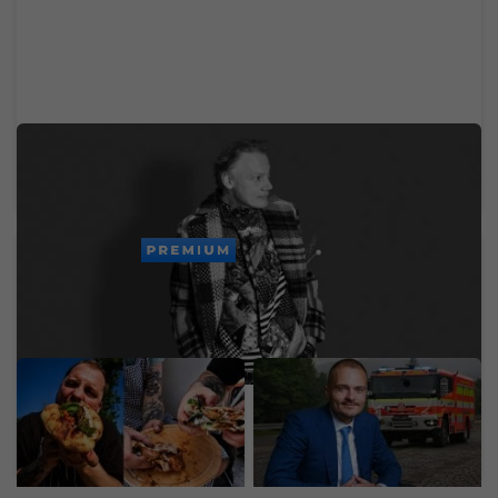
Zomrel svetoznámy hudobný velikán. Stál za
legendárnymi hitmi Madonny, U2 či Brintey
Spears
PREMIUM
Mladý Ukrajinec otvoril v
Miliardár Strnad rozširuje
Bratislave nový street
výrobu na Slovensku.
food za 30-tisíc eur. Prax
Hlási rekord a zákazky za
získal v michelinských
46 miliárd eur
reštauráciách