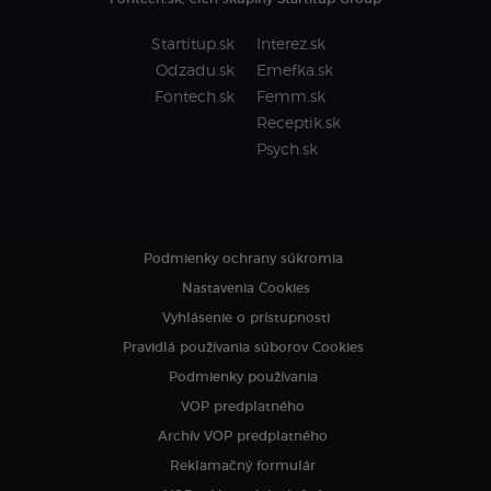
Startitup.sk
Interez.sk
Odzadu.sk
Emefka.sk
Fontech.sk
Femm.sk
Receptik.sk
Psych.sk
Podmienky ochrany súkromia
Nastavenia Cookies
Vyhlásenie o prístupnosti
Pravidlá používania súborov Cookies
Podmienky používania
VOP predplatného
Archív VOP predplatného
Reklamačný formulár