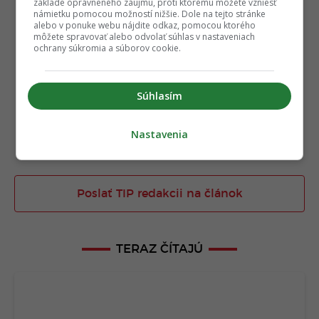
základe oprávneného záujmu, proti ktorému môžete vzniesť
námietku pomocou možností nižšie. Dole na tejto stránke
alebo v ponuke webu nájdite odkaz, pomocou ktorého
môžete spravovať alebo odvolať súhlas v nastaveniach
ochrany súkromia a súborov cookie.
Súhlasím
Nastavenia
Poslať TIP redakcii na článok
TERAZ ČÍTAJÚ