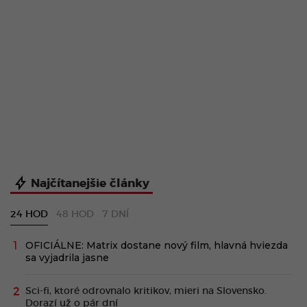
Najčítanejšie články
24 HOD
48 HOD
7 DNÍ
OFICIÁLNE: Matrix dostane nový film, hlavná hviezda
sa vyjadrila jasne
Sci-fi, ktoré odrovnalo kritikov, mieri na Slovensko.
Dorazí už o pár dní