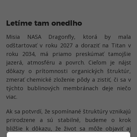
Letíme tam onedlho
Misia NASA Dragonfly, ktorá by mala
odštartovať v roku 2027 a doraziť na Titan v
roku 2034, má priamo preskúmať tamojšie
jazerá, atmosféru a povrch. Cieľom je nájsť
dôkazy o prítomnosti organických štruktúr,
zmerať chemické zloženie pôdy a zistiť, či sa v
týchto bublinových membránach deje niečo
viac.
Ak sa potvrdí, že spomínané štruktúry vznikajú
prirodzene a sú stabilné, budeme o krok
bližšie k dôkazu, že život sa môže objaviť aj