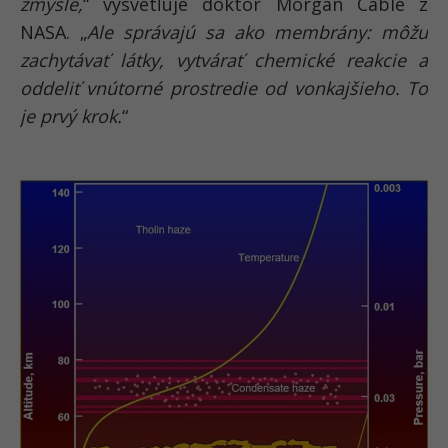
zmysle,
“ vysvetľuje doktor Morgan Cable z
NASA. „
Ale správajú sa ako membrány: môžu
zachytávať látky, vytvárať chemické reakcie a
oddeliť vnútorné prostredie od vonkajšieho. To
je prvý krok.
“