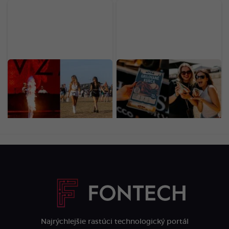
Prvý deň LOVESTREAMU
Gastro na
odštartoval vo veľkom.
LOVESTREAME: Za
Pozri si exkluzívne fotky
hotdog dáš 5 eur,
priamo z miesta diania
palacinka vyjde až na 20
eur (PREHĽAD CIEN)
Najrýchlejšie rastúci technologický portál