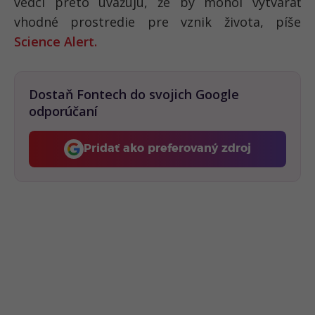
vedci preto uvažujú, že by mohol vytvárať
vhodné prostredie pre vznik života, píše
Science Alert.
Dostaň Fontech do svojich Google
odporúčaní
Pridať ako preferovaný zdroj
Fontech, odkaz sa otvorí 