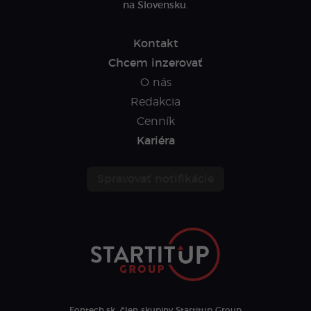
na Slovensku.
Kontakt
Chcem inzerovať
O nás
Redakcia
Cenník
Kariéra
Spravovať notifikácie
Fontech.sk, člen skupiny Startitup Group