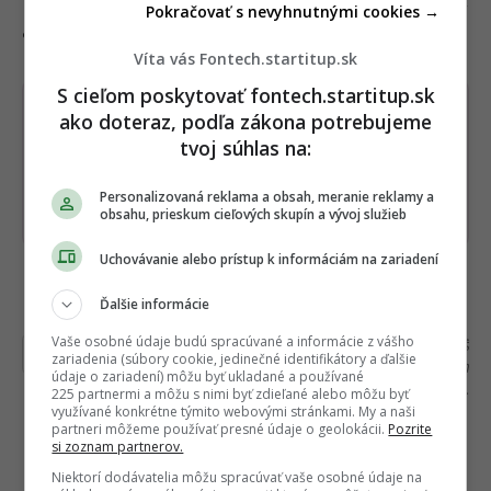
mimo Zeme – a že vôbec nemusí vyzerať tak,
Pokračovať s nevyhnutnými cookies →
ako ho poznáme.
Víta vás Fontech.startitup.sk
S cieľom poskytovať fontech.startitup.sk
Dostaň Fontech do svojich Google
ako doteraz, podľa zákona potrebujeme
odporúčaní
tvoj súhlas na:
Personalizovaná reklama a obsah, meranie reklamy a
Pridať ako preferovaný zdroj
Fontech, odkaz sa otvorí 
obsahu, prieskum cieľových skupín a vývoj služieb
Uchovávanie alebo prístup k informáciám na zariadení
Čítajte viac z kategórie:
Novinky
Ďalšie informácie
Vaše osobné údaje budú spracúvané a informácie z vášho
Ďakujeme, že čítaš Fontech. V prípade, že máš
zariadenia (súbory cookie, jedinečné identifikátory a ďalšie
postreh alebo si našiel v článku chybu, napíš nám
údaje o zariadení) môžu byť ukladané a používané
na
redakcia@fontech.sk
.
225 partnermi a môžu s nimi byť zdieľané alebo môžu byť
využívané konkrétne týmito webovými stránkami. My a naši
partneri môžeme používať presné údaje o geolokácii.
Pozrite
si zoznam partnerov.
Niektorí dodávatelia môžu spracúvať vaše osobné údaje na