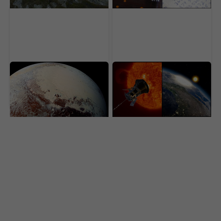
Pluto sa čoraz viac
150 rokov ho nevedeli
vzďaľuje od Slnka. Jeho
dokázať. Najvýkonnejší
atmosféra sa začala
teleskop odhalil zvláštny
rapídne scvrkávať
fenomén Slnka