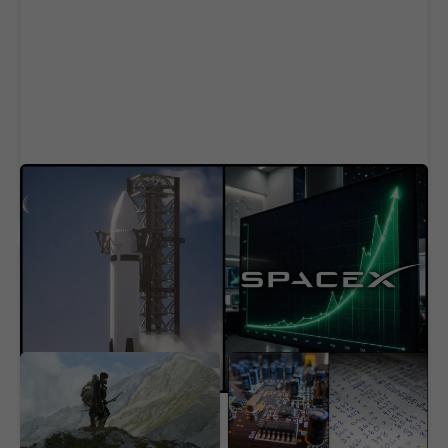
SpaceX narazila do Mesiaca. Odpad z rakety
vytvoril kráter, vedci varujú pred rizikom
Ötzi prekvapil vedeckú
Stačil je jeden krátky
obec. Na tele 5 300
vzorec. AI vyriešila 87-
rokov starého muža
ročný slávny problém
objavili život
matematiky