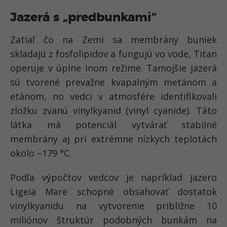
Jazerá s „predbunkami“
Zatiaľ čo na Zemi sa membrány buniek
skladajú z fosfolipidov a fungujú vo vode, Titan
operuje v úplne inom režime. Tamojšie jazerá
sú tvorené prevažne kvapalným metánom a
etánom, no vedci v atmosfére identifikovali
zložku zvanú vinylkyanid (vinyl cyanide). Táto
látka má potenciál vytvárať stabilné
membrány aj pri extrémne nízkych teplotách
okolo –179 °C.
Podľa výpočtov vedcov je napríklad jazero
Ligeia Mare schopné obsahovať dostatok
vinylkyanidu na vytvorenie približne 10
miliónov štruktúr podobných bunkám na