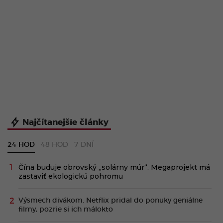
Najčítanejšie články
24 HOD
48 HOD
7 DNÍ
Čína buduje obrovský „solárny múr“. Megaprojekt má
zastaviť ekologickú pohromu
Výsmech divákom. Netflix pridal do ponuky geniálne
filmy, pozrie si ich málokto