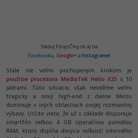
Sleduj FónyzČíny.sk aj na
Facebooku
,
Google+
a
Instagrame
!
Stále nie veľmi pochopeným krokom je
použitie procesora MediaTek Helio X25
s 10
jadrami. Túto situáciu však nevidíme veľmi
tragicky a nový high-end z dielne Meizu
dominuje v iných oblastiach svojej rozmanitej
výbavy. Určite viete, že už v základe disponuje
smartfón veľkou 4 GB operačnou pamäťou
RAM, ktorú dopĺňa dvojica veľkostí interného