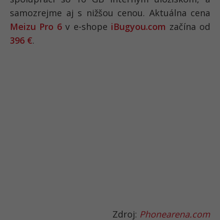
samozrejme aj s nižšou cenou. Aktuálna cena
Meizu Pro 6
v e-shope
iBugyou.com
začína od
396 €
.
Zdroj:
Phonearena.com