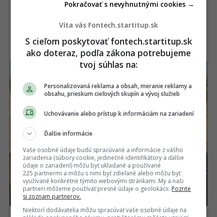
Pokračovať s nevyhnutnými cookies →
Víta vás Fontech.startitup.sk
S cieľom poskytovať fontech.startitup.sk
ako doteraz, podľa zákona potrebujeme
tvoj súhlas na:
Izrael otestoval záhadnú kapsulovú zbraň.
Výrobca tají to najdôležitejšie
Personalizovaná reklama a obsah, meranie reklamy a
obsahu, prieskum cieľových skupín a vývoj služieb
Uchovávanie alebo prístup k informáciám na zariadení
Ďalšie informácie
Vaše osobné údaje budú spracúvané a informácie z vášho
zariadenia (súbory cookie, jedinečné identifikátory a ďalšie
Vedci sa pozreli na Slnko
Fyzici videli kvantový jav,
údaje o zariadení) môžu byť ukladané a používané
s rekordným detailom.
ktorý bol doteraz skrytý.
225 partnermi a môžu s nimi byť zdieľané alebo môžu byť
Uvideli niečo doteraz
Môže odhaliť tajomstvá
využívané konkrétne týmito webovými stránkami. My a naši
nevídané
supravodivosti
partneri môžeme používať presné údaje o geolokácii.
Pozrite
si zoznam partnerov.
Niektorí dodávatelia môžu spracúvať vaše osobné údaje na