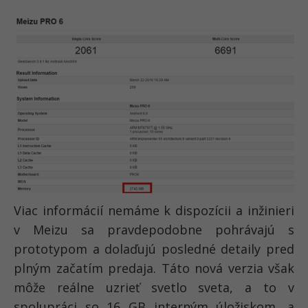
Viac informácií nemáme k dispozícii a inžinieri
v Meizu sa pravdepodobne pohrávajú s
prototypom a dolaďujú posledné detaily pred
plným začatím predaja. Táto nová verzia však
môže reálne uzrieť svetlo sveta, a to v
spolupráci so 16 GB interným úložiskom, a