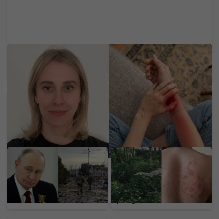
Neurologička odporúča metódu 60-5-3-30:
Mravčenie v končatinách môže byť neškodnou
reakciou na tlak, ale aj varovným signálom
Putin chystá anexiu v
Na Slovensku sa šíri
ďalšej krajine. Štyri štáty
nebezpečný gigant z
NATO varujú pred
Kaukazu: Pozor na
hrozbou pre Európu
rastlinu, ktorej dotyk
spôsobuje bolestivé
pľuzgiere