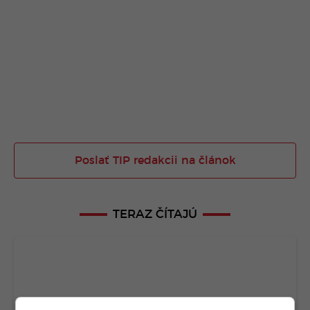
Poslať TIP redakcii na článok
TERAZ ČÍTAJÚ