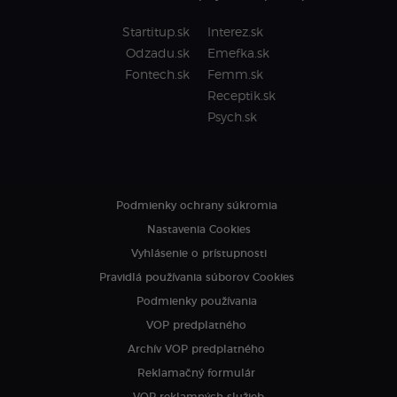
Startitup.sk
Interez.sk
Odzadu.sk
Emefka.sk
Fontech.sk
Femm.sk
Receptik.sk
Psych.sk
Podmienky ochrany súkromia
Nastavenia Cookies
Vyhlásenie o prístupnosti
Pravidlá používania súborov Cookies
Podmienky používania
VOP predplatného
Archív VOP predplatného
Reklamačný formulár
VOP reklamných služieb