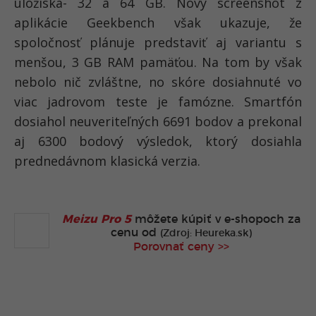
úložiska- 32 a 64 GB. Nový screenshot z
aplikácie Geekbench však ukazuje, že
spoločnosť plánuje predstaviť aj variantu s
menšou, 3 GB RAM pamäťou. Na tom by však
nebolo nič zvláštne, no skóre dosiahnuté vo
viac jadrovom teste je famózne. Smartfón
dosiahol neuveriteľných 6691 bodov a prekonal
aj 6300 bodový výsledok, ktorý dosiahla
prednedávnom klasická verzia.
Meizu Pro 5
môžete kúpiť v
e-shopoch za
cenu od
(Zdroj: Heureka.sk)
Porovnať ceny >>