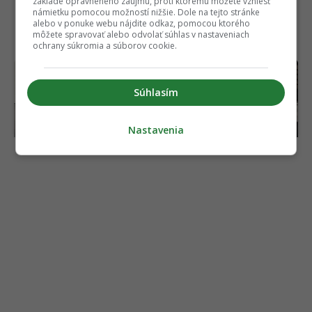
základe oprávneného záujmu, proti ktorému môžete vzniesť
námietku pomocou možností nižšie. Dole na tejto stránke
alebo v ponuke webu nájdite odkaz, pomocou ktorého
môžete spravovať alebo odvolať súhlas v nastaveniach
ochrany súkromia a súborov cookie.
Volkswagen ukázal svoju
Prečo ľudia vo veľkom
odpoveď na čínske
kupujú autá Hyundai a
Súhlasím
elektromobily.
Kia? Odhalili nový dôvod
Paradoxne mu pomáhajú
práve Číňania
Nastavenia