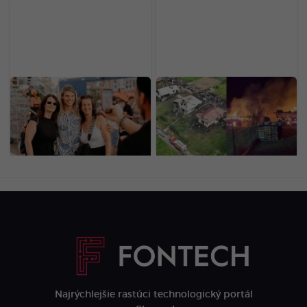
Nájdeš sa na našich
Nočný požiar na
fotkách? Toto je
Horehroní spálil 10
LOVESTREAM deň druhý
stavieb: Hasiči priamo na
očami našej redakcie
mieste odhalili podozrivú
(FOTOGALÉRIA)
príčinu
Najrýchlejšie rastúci technologický portál