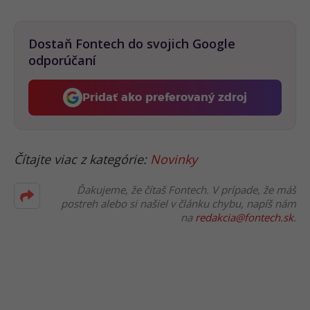
Dostaň Fontech do svojich Google
odporúčaní
Pridať ako preferovaný zdroj
Fontech, odkaz sa otvorí 
Čítajte viac z kategórie:
Novinky
Ďakujeme, že čítaš Fontech. V prípade, že máš
postreh alebo si našiel v článku chybu, napíš nám
na
redakcia@fontech.sk
.