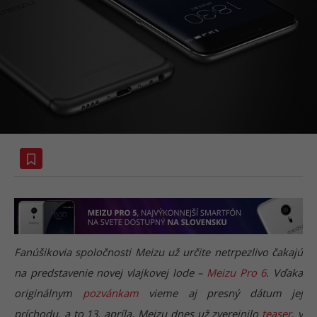
Fanúšikovia spoločnosti Meizu už určite netrpezlivo čakajú
na predstavenie novej vlajkovej lode –
Meizu Pro 6
. Vďaka
originálnym
pozvánkam
vieme aj presný dátum jej
príchodu, a to 13. apríla. Meizu dnes už zverejnilo
teaser
, v