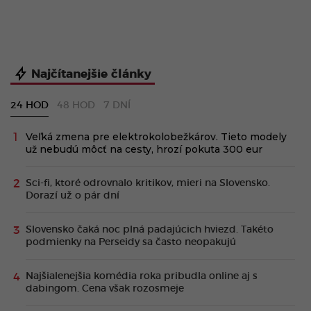
Najčítanejšie články
24 HOD
48 HOD
7 DNÍ
Veľká zmena pre elektrokolobežkárov. Tieto modely
už nebudú môcť na cesty, hrozí pokuta 300 eur
Sci-fi, ktoré odrovnalo kritikov, mieri na Slovensko.
Dorazí už o pár dní
Slovensko čaká noc plná padajúcich hviezd. Takéto
podmienky na Perseidy sa často neopakujú
Najšialenejšia komédia roka pribudla online aj s
dabingom. Cena však rozosmeje