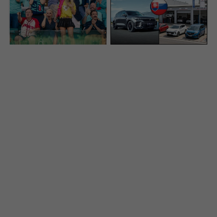
seriál sa vrátil a prvá časť
svoju najväčšiu slabinu.
už je online. Ohlasy sa
Toto má byť riešenie,
rozchádzajú
ako si získať Slovákov