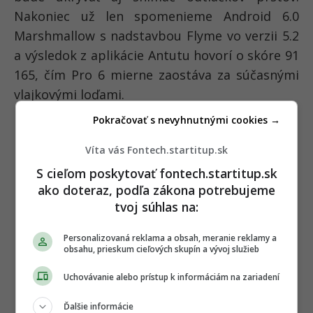
Nakoniec už len spomenieme Android 6.0
Marshmallow s nadstavbou Flyme vo verzii 5.2
a výsledok z aplikácie Antutu hovorí o skóre 91
165, čím Pro 6 mierne zaostáva za súčasnými
vlajkovými loďami.
Pokračovať s nevyhnutnými cookies →
Víta vás Fontech.startitup.sk
S cieľom poskytovať fontech.startitup.sk
ako doteraz, podľa zákona potrebujeme
tvoj súhlas na:
Personalizovaná reklama a obsah, meranie reklamy a
obsahu, prieskum cieľových skupín a vývoj služieb
Uchovávanie alebo prístup k informáciám na zariadení
Ďalšie informácie