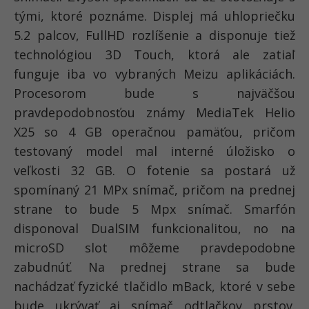
tými, ktoré poznáme. Displej má uhlopriečku
5.2 palcov, FullHD rozlíšenie a disponuje tiež
technológiou 3D Touch, ktorá ale zatiaľ
funguje iba vo vybraných Meizu aplikáciách.
Procesorom bude s najväčšou
pravdepodobnosťou známy MediaTek Helio
X25 so 4 GB operačnou pamäťou, pričom
testovaný model mal interné úložisko o
veľkosti 32 GB. O fotenie sa postará už
spomínaný 21 MPx snímač, pričom na prednej
strane to bude 5 Mpx snímač. Smarfón
disponoval DualSIM funkcionalitou, no na
microSD slot môžeme pravdepodobne
zabudnúť. Na prednej strane sa bude
nachádzať fyzické tlačidlo mBack, ktoré v sebe
bude ukrývať aj snímač odtlačkov prstov.