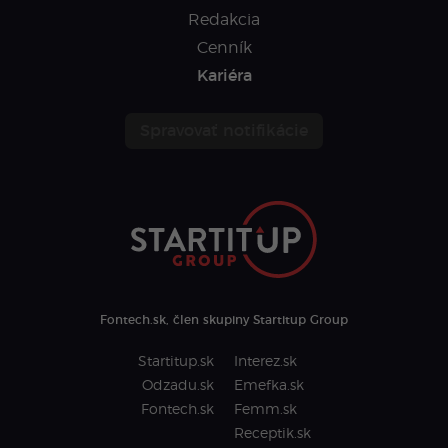
Redakcia
Cenník
Kariéra
Spravovať notifikácie
Fontech.sk, člen skupiny Startitup Group
Startitup.sk
Interez.sk
Odzadu.sk
Emefka.sk
Fontech.sk
Femm.sk
Receptik.sk