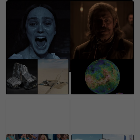
Na Netflix dorazila geniálna novinka aj s
dabingom. Má aj slovenský rukopis
USA našli pod púšťou
Vedci sa vo Venuši celé
surovinový poklad za 152
roky mýlili. Pod jej
miliárd dolárov. V ťažbe
povrchom objavili
im stojí nečakaná
procesy, s ktorými sa
prekážka
ešte nestretli
Najlepší komediálny
Čínske autá útočia na