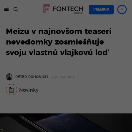
PREMIUM
Meizu v najnovšom teaseri
nevedomky zosmiešňuje
svoju vlastnú vlajkovú loď
PETER PUHOVICH
12. APRÍLA 2016
Novinky