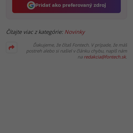
Pridať ako preferovaný zdroj
Fontech, odkaz sa otvorí 
Čítajte viac z kategórie:
Novinky
Ďakujeme, že čítaš Fontech. V prípade, že máš
postreh alebo si našiel v článku chybu, napíš nám
na
redakcia@fontech.sk
.