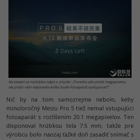
Na teaseri sa nachádza nápis v zmysle: „Povedia vám počet megapixelov,
ale prečo vám nepovedia koľko bude fotoaparát vystupovať?“.
Nič by na tom samozrejme nebolo, keby
minuloročný Meizu Pro 5 tiež nemal vstupujúci
fotoaparát s rozlíšením 20.1 megapixelov. Ten
disponoval hrúbkou tela 7.5 mm, takže pre
výrobcu bolo naozaj ťažké doň zasadiť snímač s