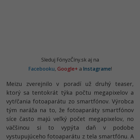
Sleduj FónyzČíny.sk aj na
Facebooku
,
Google+
a
Instagrame
!
Meizu zverejnilo v poradí už druhý teaser,
ktorý sa tentokrát týka počtu megapixelov a
vytŕčania fotoaparátu zo smartfónov. Výrobca
tým naráža na to, že fotoaparáty smartfónov
síce často majú veľký počet megapixelov, no
väčšinou si to vypýta daň v podobe
vystupujúceho fotoaparátu z tela smartfónu. A