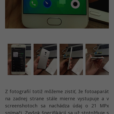
Z fotografií totiž môžeme zistiť, že fotoaparát
na zadnej strane stále mierne vystupuje a v
screenshotoch sa nachádza údaj o 21 MPx
snímači. Zvyšok špecifikácií sa už stotožňuje s