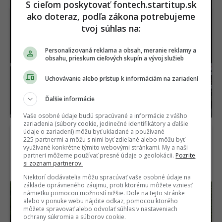
S cieľom poskytovať fontech.startitup.sk
ako doteraz, podľa zákona potrebujeme
tvoj súhlas na:
Personalizovaná reklama a obsah, meranie reklamy a
obsahu, prieskum cieľových skupín a vývoj služieb
Nový iPhone 17e je tu,
Zruš Netflix a zahoď
Uchovávanie alebo prístup k informáciám na zariadení
vysoký výkon kombinuje
iPhone. Ľudia vyzývajú
s dostupnou cenovkou
na bojkot
technologických
Ďalšie informácie
gigantov
Vaše osobné údaje budú spracúvané a informácie z vášho
zariadenia (súbory cookie, jedinečné identifikátory a ďalšie
údaje o zariadení) môžu byť ukladané a používané
225 partnermi a môžu s nimi byť zdieľané alebo môžu byť
využívané konkrétne týmito webovými stránkami. My a naši
partneri môžeme používať presné údaje o geolokácii.
Pozrite
si zoznam partnerov.
Niektorí dodávatelia môžu spracúvať vaše osobné údaje na
základe oprávneného záujmu, proti ktorému môžete vzniesť
Bude vraj oveľa lepšia
TEST: Vymenila som
námietku pomocou možností nižšie. Dole na tejto stránke
ako ChatGPT.
iPhone za najlacnejší
alebo v ponuke webu nájdite odkaz, pomocou ktorého
Technologický gigant
Android. Už pri zapnutí
môžete spravovať alebo odvolať súhlas v nastaveniach
vypustí do sveta
prišiel šok, to však
ochrany súkromia a súborov cookie.