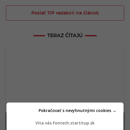
Poslať TIP redakcii na článok
TERAZ ČÍTAJÚ
Pokračovať s nevyhnutnými cookies →
Apple nečakane odstrihol Rusko. Drastický krok
Víta vás Fontech.startitup.sk
ochromí milióny ľudí