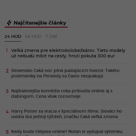
Najčítanejšie články
24 HOD
48 HOD
7 DNÍ
Veľká zmena pre elektrokolobežkárov. Tieto modely
už nebudú môcť na cesty, hrozí pokuta 300 eur
Slovensko čaká noc plná padajúcich hviezd. Takéto
podmienky na Perseidy sa často neopakujú
Najšialenejšia komédia roka pribudla online aj s
dabingom. Cena však rozosmeje
Harry Potter sa vracia v špeciálnom filme. Slováci ho
uvidia iba jediný týždeň, značku čaká veľká zmena
Kedy bude Odysea online? Nolan si vydupal výnimku,