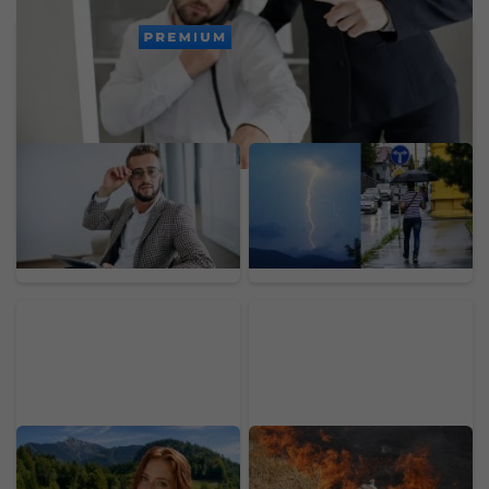
PREMIUM
Odložil som si 70 % mzdy
Koniec pekelných
a investoval 1 900 eur.
horúčav na Slovensku:
Experiment ukázal, čo
Teploty spadnú aj o viac
návody na bohatstvo
ako 10 stupňov,
nespomínajú
meteorológovia vydali
varovania
Rakúsko má 400 jazier
Rusko hlási doteraz
na kúpanie, najlepšie
najmasívnejší útok:
nájdeš „na skok“ od
Obrana zostrelila vyše