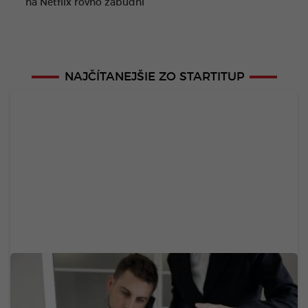
na Netflix rovno zabudni
NAJČÍTANEJŠIE ZO STARTITUP
Jedna z najväčších slovenských bánk dnes mala
problémy. Výpadok zasiahol platby a ďalšie
služby