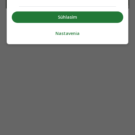
unikátnu AI
nebolo to najhoršie
Súhlasím
Nastavenia