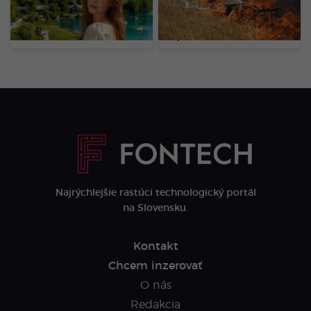
Bratislavy
600 dronov, plamene
zachvátili jednu z
najväčších rafinérií
Najrýchlejšie rastúci technologický portál
na Slovensku.
Kontakt
Chcem inzerovať
O nás
Redakcia