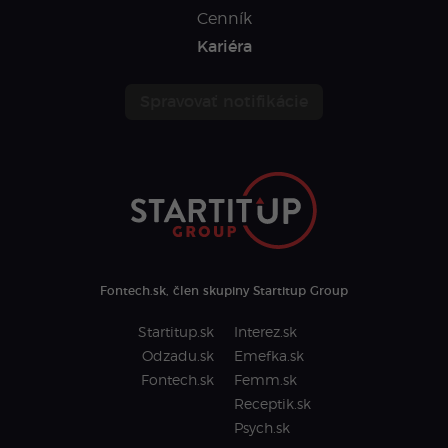
Cenník
Kariéra
Spravovať notifikácie
Fontech.sk, člen skupiny Startitup Group
Startitup.sk
Interez.sk
Odzadu.sk
Emefka.sk
Fontech.sk
Femm.sk
Receptik.sk
Psych.sk