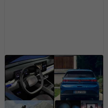
Volkswagen mení stratégiu. Kľúčovú
technológiu pre elektromobily vyvíja v Číne
Ötzi prekvapil vedeckú
Horor, ktorý desil celú