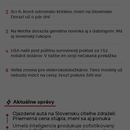
Sci-fi, ktoré odrovnalo kritikov, mieri na Slovensko.
Dorazí už o pár dní
Na Netflix dorazila geniálna novinka aj s dabingom. Má
aj slovenský rukopis
USA našli pod púšťou surovinový poklad za 152
miliárd dolárov. V ťažbe im stojí nečakaná prekážka
Veľká zmena pre elektrokolobežkárov. Tieto modely už
nebudú môcť na cesty, hrozí pokuta 300 eur
Aktuálne správy
Ojazdené autá na Slovensku citeľne zdraželi.
Priemerná cena stúpla, mení sa aj ponuka
Umelá inteligencia produkuje sofistikovaný