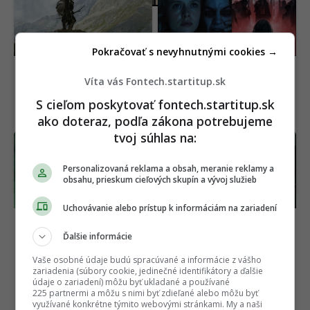
obec. Na tele 5 300
generáciu, je späť. Nový
rokov starého muža
film ukazuje čistú hrôzu
objavili život
(VIDEO)
Pokračovať s nevyhnutnými cookies →
Víta vás Fontech.startitup.sk
S cieľom poskytovať fontech.startitup.sk
ako doteraz, podľa zákona potrebujeme
tvoj súhlas na:
OFICIÁLNE: Matrix
Výsmech divákom.
dostane nový film,
Netflix pridal do ponuky
hlavná hviezda sa
geniálne filmy, pozrie si
Personalizovaná reklama a obsah, meranie reklamy a
obsahu, prieskum cieľových skupín a vývoj služieb
vyjadrila jasne
ich málokto
Uchovávanie alebo prístup k informáciám na zariadení
Ďalšie informácie
Vaše osobné údaje budú spracúvané a informácie z vášho
zariadenia (súbory cookie, jedinečné identifikátory a ďalšie
údaje o zariadení) môžu byť ukladané a používané
225 partnermi a môžu s nimi byť zdieľané alebo môžu byť
využívané konkrétne týmito webovými stránkami. My a naši