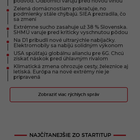
podvod. Odborníci varujú pred novou vlnou
Zelená domácnostiam pokračuje, no
podmienky stále chýbajú. SIEA prezradila, čo
sa zmení
Extrémne sucho zasahuje už 38 % Slovenska.
SHMÚ varuje pred kriticky vyschnutou pôdou
Na D1 pribudli nové ultrarýchle nabíjačky.
Elektromobily sa nabijú solídným výkonom
USA spúšťajú globálnu alianciu pre 6G. Chcú
získať náskok pred úhlavným rivalom
Klimatická zmena ohrozuje cesty, železnice aj
letiská. Európa na nové extrémy nie je
pripravená
Zobraziť viac rýchlych správ
NAJČÍTANEJŠIE ZO STARTITUP