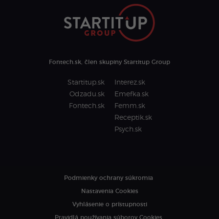
Fontech.sk, člen skupiny Startitup Group
Startitup.sk
Interez.sk
Odzadu.sk
Emefka.sk
Fontech.sk
Femm.sk
Receptik.sk
Psych.sk
Podmienky ochrany súkromia
Nastavenia Cookies
Vyhlásenie o prístupnosti
Pravidlá používania súborov Cookies