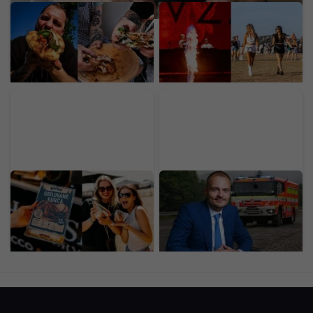
Mladý Ukrajinec otvoril v
Prvý deň LOVESTREAMU
Bratislave nový street
odštartoval vo veľkom.
food za 30-tisíc eur. Prax
Pozri si exkluzívne fotky
získal v michelinských
priamo z miesta diania
reštauráciách
Gastro na
Miliardár Strnad rozširuje
LOVESTREAME: Polovica
výrobu na Slovensku.
kuraťa za 12 eur a smash
Hlási rekord a zákazky za
burger za 10 eur
46 miliárd eur
(PREHĽAD CIEN)