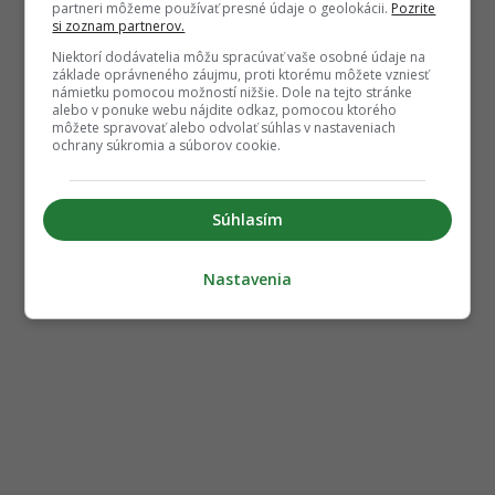
partneri môžeme používať presné údaje o geolokácii.
Pozrite
si zoznam partnerov.
Niektorí dodávatelia môžu spracúvať vaše osobné údaje na
základe oprávneného záujmu, proti ktorému môžete vzniesť
námietku pomocou možností nižšie. Dole na tejto stránke
alebo v ponuke webu nájdite odkaz, pomocou ktorého
môžete spravovať alebo odvolať súhlas v nastaveniach
ochrany súkromia a súborov cookie.
Súhlasím
Nastavenia