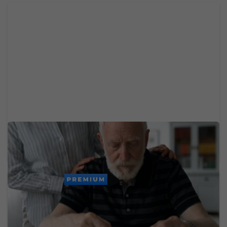
Chceš sa vyhnúť demencii v starobe? Zmenou
troch návykov medzi 45. a 65. rokom získaš vyše
dekádu zdravého života
PREMIUM