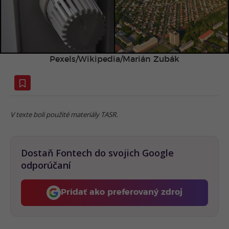
Pexels/Wikipedia/Marián Zubák
V texte boli použité materiály TASR.
Dostaň Fontech do svojich Google
odporúčaní
Pridať ako preferovaný zdroj
Fontech, odkaz sa otvorí 