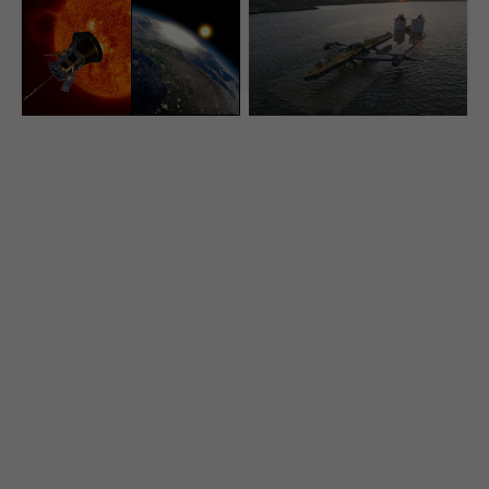
150 rokov ho nevedeli
Je predvídateľnejšia než
dokázať. Najvýkonnejší
vietor aj slnko. Svet
teleskop odhalil zvláštny
zabudol na obrovskú
fenomén Slnka
prírodnú elektráreň