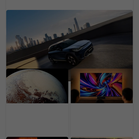
Nabije sa za 12 minút a má 800V systém. Z
legendárneho Smartu je dostupný elektromobil
Pluto sa čoraz viac
Do televízorov príde
vzďaľuje od Slnka. Jeho
najväčšia novinka pre
atmosféra sa začala
obraz za roky. Slávny
rapídne scvrkávať
výrobca vylepší zážitok