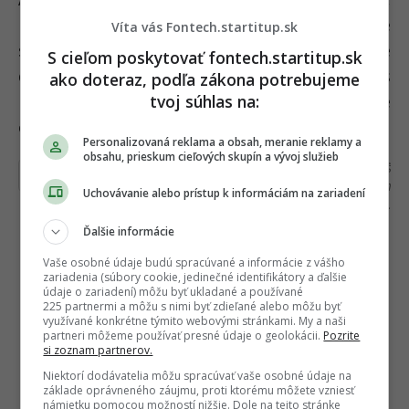
Partizánske by mohlo patriť medzi prvé
Víta vás Fontech.startitup.sk
slovenské mestá, ktoré budú vykurovanie
S cieľom poskytovať fontech.startitup.sk
domácností riešiť takmer bez fosílnych palív, s
ako doteraz, podľa zákona potrebujeme
tvoj súhlas na:
nižšími emisiami a stabilnejšími cenami pre
obyvateľov.
Personalizovaná reklama a obsah, meranie reklamy a
obsahu, prieskum cieľových skupín a vývoj služieb
Ďakujeme, že čítaš Fontech. V prípade, že máš
postreh alebo si našiel v článku chybu, napíš nám
Uchovávanie alebo prístup k informáciám na zariadení
na
redakcia@fontech.sk
.
Ďalšie informácie
Vaše osobné údaje budú spracúvané a informácie z vášho
zariadenia (súbory cookie, jedinečné identifikátory a ďalšie
údaje o zariadení) môžu byť ukladané a používané
225 partnermi a môžu s nimi byť zdieľané alebo môžu byť
využívané konkrétne týmito webovými stránkami. My a naši
partneri môžeme používať presné údaje o geolokácii.
Pozrite
si zoznam partnerov.
Niektorí dodávatelia môžu spracúvať vaše osobné údaje na
základe oprávneného záujmu, proti ktorému môžete vzniesť
námietku pomocou možností nižšie. Dole na tejto stránke