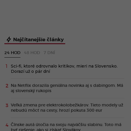
Najčítanejšie články
24 HOD
48 HOD
7 DNÍ
Sci-fi, ktoré odrovnalo kritikov, mieri na Slovensko.
Dorazí už o pár dní
Na Netflix dorazila geniálna novinka aj s dabingom. Má
aj slovenský rukopis
Veľká zmena pre elektrokolobežkárov. Tieto modely už
nebudú môcť na cesty, hrozí pokuta 300 eur
Čínske autá útočia na svoju najväčšiu slabinu. Toto má
byť riešenie, ako si získať Slovákov