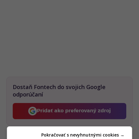
Dostaň Fontech do svojich Google
odporúčaní
Pridať ako preferovaný zdroj
Fontech, odkaz sa otvorí 
Pokračovať s nevyhnutnými cookies →
Ak sa projekt podarí dotiahnuť do konca,