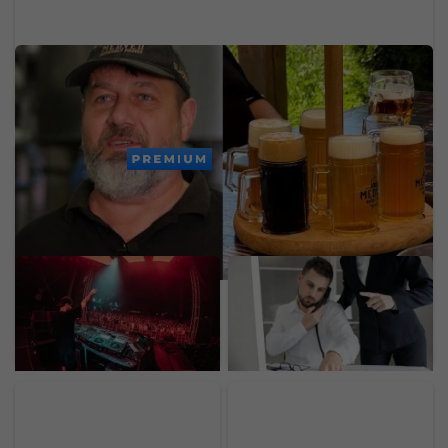
Po 10 rokoch končia s varením piva: Bratia
predávajú obľúbený pivovar a reštaurácie na
Bazoši
PREMIUM
Lovestream už nie je len
Jedna z najväčších
o hudbe. Prináša zóny,
slovenských bánk dnes
kde si oddýchneš,
mala problémy. Výpadok
doplníš energiu a na
zasiahol platby a ďalšie
chvíľu „vypneš“
služby