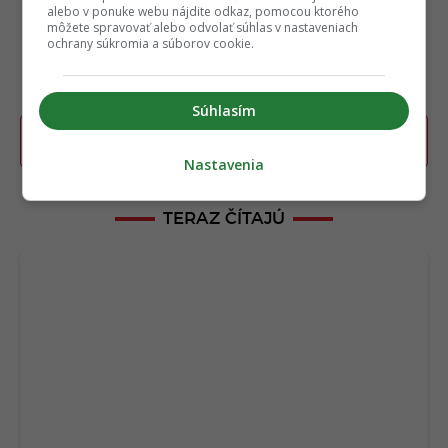
alebo v ponuke webu nájdite odkaz, pomocou ktorého
môžete spravovať alebo odvolať súhlas v nastaveniach
ochrany súkromia a súborov cookie.
Súhlasím
Poslať TIP redakcii na článok
Nastavenia
TERAZ ČÍTAJÚ