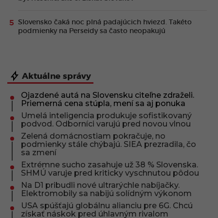
Slovensko čaká noc plná padajúcich hviezd. Takéto
podmienky na Perseidy sa často neopakujú
Aktuálne správy
Ojazdené autá na Slovensku citeľne zdraželi.
Priemerná cena stúpla, mení sa aj ponuka
Umelá inteligencia produkuje sofistikovaný
podvod. Odborníci varujú pred novou vlnou
Zelená domácnostiam pokračuje, no
podmienky stále chýbajú. SIEA prezradila, čo
sa zmení
Extrémne sucho zasahuje už 38 % Slovenska.
SHMÚ varuje pred kriticky vyschnutou pôdou
Na D1 pribudli nové ultrarýchle nabíjačky.
Elektromobily sa nabijú solídným výkonom
USA spúšťajú globálnu alianciu pre 6G. Chcú
získať náskok pred úhlavným rivalom