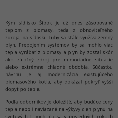
Kým sídlisko Šípok je už dnes zásobované
teplom z biomasy, teda z obnoviteľného
zdroja, na sídlisku Luhy sa stále využíva zemný
plyn. Prepojením systémov by sa mohlo viac
tepla vyrábať z biomasy a plyn by zostal skôr
ako záložný zdroj pre mimoriadne situácie
alebo extrémne chladné obdobia. Súčasťou
návrhu je aj modernizácia existujúceho
biomasového kotla, aby dokázal pokryť vyšší
dopyt po teple.
Podľa odborníkov je dôležité, aby budúce ceny
tepla neboli naviazané na výkyvy cien plynu na
svetových trhoch, čo sa v posledných rokoch