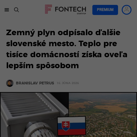
PREMIUM
Zemný plyn odpísalo ďalšie
slovenské mesto. Teplo pre
tisíce domácností získa oveľa
lepším spôsobom
BRANISLAV PETRUS
16. JÚNA 2026