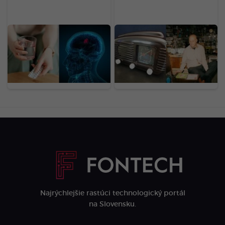
ŠÚKL varuje pred
Legendárne rádio z povál
známymi liekmi. Môžu
má dnes vysokú cenu.
zvyšovať riziko
Kultový kúsok predáš za
zriedkavého nádoru,
desiatky eur
užívajú ich tisíce
Sloveniek
Najrýchlejšie rastúci technologický portál
na Slovensku.