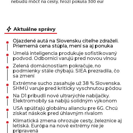
nebudú môcť na cesty, hrozí pokuta 300 eur
Aktuálne správy
Ojazdené autá na Slovensku citeľne zdraželi.
Priemerná cena stúpla, mení sa aj ponuka
Umelá inteligencia produkuje sofistikovaný
podvod. Odborníci varujú pred novou vlnou
Zelená domácnostiam pokračuje, no
podmienky stále chýbajú. SIEA prezradila, čo
sa zmení
Extrémne sucho zasahuje už 38 % Slovenska.
SHMÚ varuje pred kriticky vyschnutou pôdou
Na D1 pribudli nové ultrarýchle nabíjačky.
Elektromobily sa nabijú solídným výkonom
USA spúšťajú globálnu alianciu pre 6G. Chcú
získať náskok pred úhlavným rivalom
Klimatická zmena ohrozuje cesty, železnice aj
letiská. Európa na nové extrémy nie je
pripravená