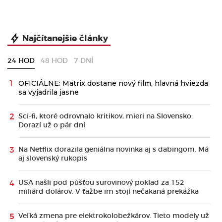
Najčítanejšie články
24 HOD
48 HOD
7 DNÍ
OFICIÁLNE: Matrix dostane nový film, hlavná hviezda
sa vyjadrila jasne
Sci-fi, ktoré odrovnalo kritikov, mieri na Slovensko.
Dorazí už o pár dní
Na Netflix dorazila geniálna novinka aj s dabingom. Má
aj slovenský rukopis
USA našli pod púšťou surovinový poklad za 152
miliárd dolárov. V ťažbe im stojí nečakaná prekážka
Veľká zmena pre elektrokolobežkárov. Tieto modely už