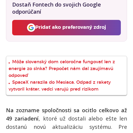
Dostaň Fontech do svojich Google
odporúčaní
Pridať ako preferovaný zdroj
Fontech, odkaz sa otvorí 
Môže slovenský dom celoročne fungovať len z
energie zo slnka? Prepočet nám dal zaujímavú
odpoveď
SpaceX narazila do Mesiaca. Odpad z rakety
vytvoril kráter, vedci varujú pred rizikom
Na zozname spoločnosti sa ocitlo celkovo až
49 zariadení
, ktoré už dostali alebo ešte len
dostanú novú aktualizáciu systému. Pre