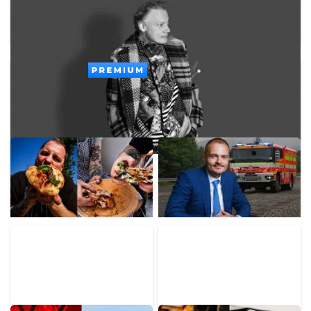
Zomrel svetoznámy hudobný velikán. Stál za
legendárnymi hitmi Madonny, U2 či Brintey
Spears
PREMIUM
Mladý Ukrajinec otvoril v
Miliardár Strnad rozširuje
Bratislave nový street
výrobu na Slovensku.
food za 30-tisíc eur. Prax
Hlási rekord a zákazky za
získal v michelinských
46 miliárd eur
reštauráciách