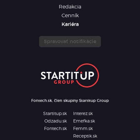
Redakcia
Cenník
Kariéra
Spravovať notifikácie
Fontech.sk, člen skupiny Startitup Group
Startitup.sk
Interez.sk
Odzadu.sk
Emefka.sk
Fontech.sk
Femm.sk
Receptik.sk