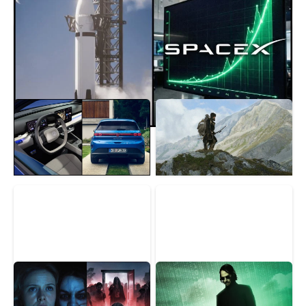
Volkswagen mení
Ötzi prekvapil vedeckú
stratégiu. Kľúčovú
obec. Na tele 5 300
technológiu pre
rokov starého muža
elektromobily vyvíja v
objavili život
Číne
Horor, ktorý desil celú
OFICIÁLNE: Matrix
generáciu, je späť. Nový
dostane nový film,
film ukazuje čistú hrôzu
hlavná hviezda sa