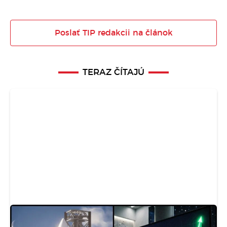
Poslať TIP redakcii na článok
TERAZ ČÍTAJÚ
SpaceX narazila do Mesiaca. Odpad z rakety
vytvoril kráter, vedci varujú pred rizikom