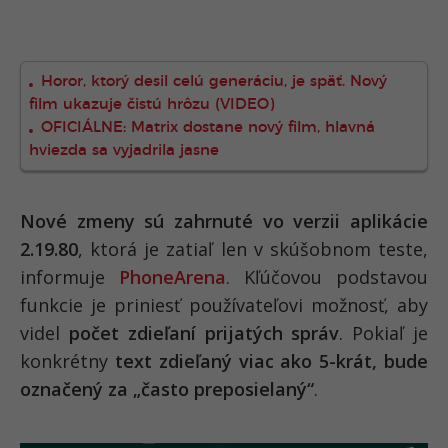
Horor, ktorý desil celú generáciu, je späť. Nový
film ukazuje čistú hrôzu (VIDEO)
OFICIÁLNE: Matrix dostane nový film, hlavná
hviezda sa vyjadrila jasne
Nové zmeny sú zahrnuté vo verzii aplikácie
2.19.80
, ktorá je zatiaľ len v skúšobnom teste,
informuje
PhoneArena
. Kľúčovou podstavou
funkcie je priniesť používateľovi možnosť, aby
videl
počet zdieľaní prijatých správ
. Pokiaľ je
konkrétny
text zdieľaný viac ako 5-krát, bude
označený za „často preposielaný“
.