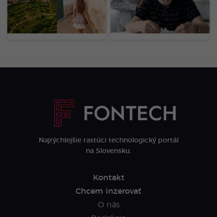
6 eur. Tajný poklad
Zmenou troch návykov
Európy nájdeš kúsok za
medzi 45. a 65. rokom
našimi hraniciami
získaš vyše dekádu
zdravého života
Najrýchlejšie rastúci technologický portál
na Slovensku.
Kontakt
Chcem inzerovať
O nás