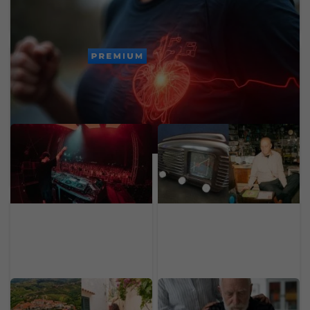
Expertky odporúčajú 1/3 šálky jednej potraviny
denne. Zlý cholesterol klesne o 7 %
PREMIUM
Ušetri na Lovestream
Legendárne rádio z povál
festivale: Naši čitatelia
má dnes vysokú cenu.
majú až 30 % zľavu na
Kultový kúsok predáš za
všetky lístky
desiatky eur
Toskánsko bez
Chceš sa vyhnúť
miliardárov a s vínom za
demencii v starobe?