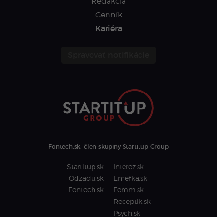
Redakcia
Cenník
Kariéra
Spravovať notifikácie
Fontech.sk, člen skupiny Startitup Group
Startitup.sk
Interez.sk
Odzadu.sk
Emefka.sk
Fontech.sk
Femm.sk
Receptik.sk
Psych.sk