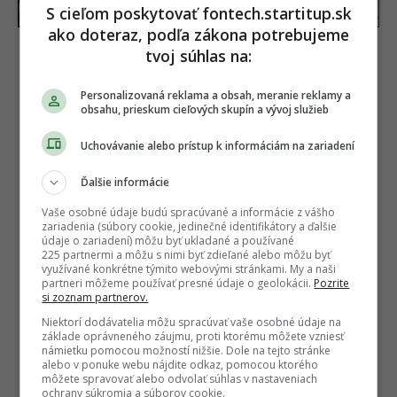
už tento rok
S cieľom poskytovať fontech.startitup.sk
ako doteraz, podľa zákona potrebujeme
tvoj súhlas na:
Personalizovaná reklama a obsah, meranie reklamy a
obsahu, prieskum cieľových skupín a vývoj služieb
Uchovávanie alebo prístup k informáciám na zariadení
Ďalšie informácie
Vaše osobné údaje budú spracúvané a informácie z vášho
zariadenia (súbory cookie, jedinečné identifikátory a ďalšie
údaje o zariadení) môžu byť ukladané a používané
225 partnermi a môžu s nimi byť zdieľané alebo môžu byť
využívané konkrétne týmito webovými stránkami. My a naši
partneri môžeme používať presné údaje o geolokácii.
Pozrite
si zoznam partnerov.
Niektorí dodávatelia môžu spracúvať vaše osobné údaje na
základe oprávneného záujmu, proti ktorému môžete vzniesť
námietku pomocou možností nižšie. Dole na tejto stránke
alebo v ponuke webu nájdite odkaz, pomocou ktorého
môžete spravovať alebo odvolať súhlas v nastaveniach
ochrany súkromia a súborov cookie.