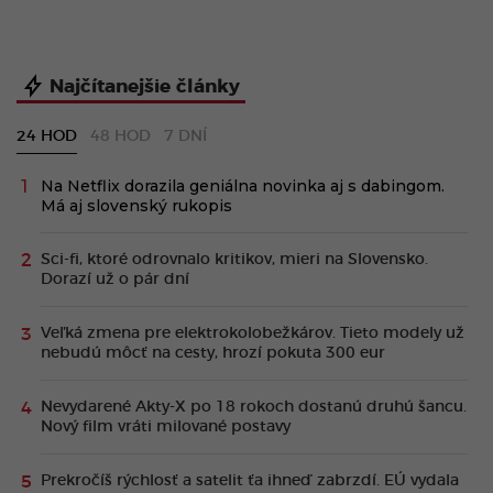
Najčítanejšie články
24 HOD
48 HOD
7 DNÍ
Na Netflix dorazila geniálna novinka aj s dabingom.
Má aj slovenský rukopis
Sci-fi, ktoré odrovnalo kritikov, mieri na Slovensko.
Dorazí už o pár dní
Veľká zmena pre elektrokolobežkárov. Tieto modely už
nebudú môcť na cesty, hrozí pokuta 300 eur
Nevydarené Akty-X po 18 rokoch dostanú druhú šancu.
Nový film vráti milované postavy
Prekročíš rýchlosť a satelit ťa ihneď zabrzdí. EÚ vydala