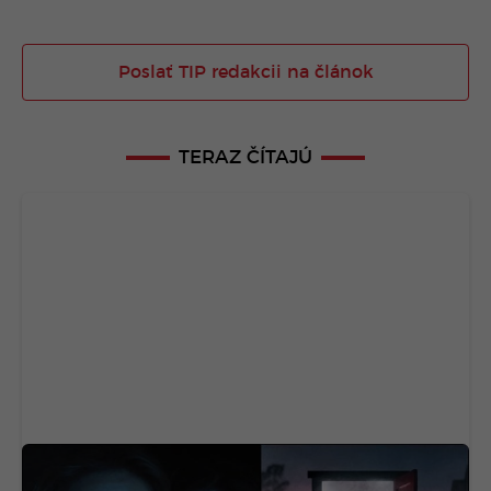
Poslať TIP redakcii na článok
TERAZ ČÍTAJÚ
Horor, ktorý desil celú generáciu, je späť. Nový
film ukazuje čistú hrôzu (VIDEO)