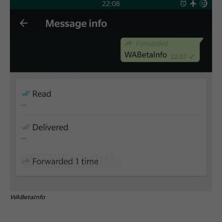
WABetaInfo