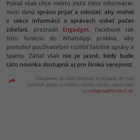
Pokiaľ však chce niekto zistiť tieto informácie,
musí danú
správu prijať a odoslať, aby mohol
v sekcii informácií o správach vidieť počet
zdieľaní
, prezradil
Engadget
. Facebook tak
túto funkciu do WhatsApp pridáva, aby
pomohol používateľom rozlíšiť falošné správy a
spamy. Zatiaľ však
nie je jasné, kedy bude
táto novinka dostupná aj pre širokú verejnosť
.
Ďakujeme, že čítaš Fontech. V prípade, že máš
postreh alebo si našiel v článku chybu, napíš nám
na
redakcia@fontech.sk
.