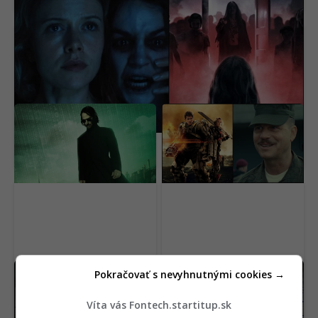
OFICIÁLNE: Matrix
Výsmech divákom.
dostane nový film,
Netflix pridal do ponuky
hlavná hviezda sa
geniálne filmy, pozrie si
vyjadrila jasne
ich málokto
Európska únia chce
Stačil je jeden krátky
Pokračovať s nevyhnutnými cookies →
zrušiť šedú zónu
vzorec. AI vyriešila 87-
elektromobilov. Prísne
ročný slávny problém
Víta vás Fontech.startitup.sk
nariadenie začne platiť
matematiky