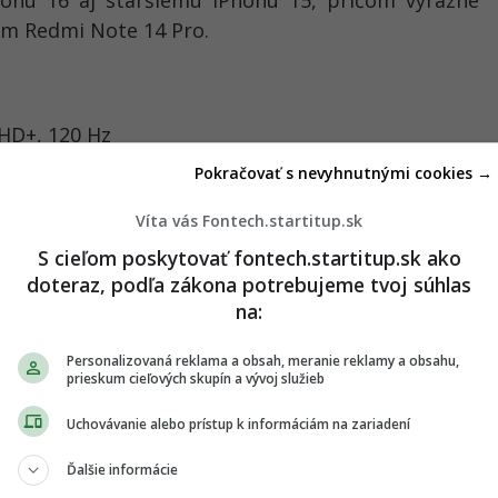
Phonu 16 aj staršiemu iPhonu 15, pričom výrazne
om Redmi Note 14 Pro.
FHD+, 120 Hz
Pokračovať s nevyhnutnými cookies →
Víta vás Fontech.startitup.sk
6 GB interné úložisko
S cieľom poskytovať fontech.startitup.sk ako
doteraz, podľa zákona potrebujeme tvoj súhlas
lavný + ultraširoký + makro)
na:
janie
Personalizovaná reklama a obsah, meranie reklamy a obsahu,
prieskum cieľových skupín a vývoj služieb
Uchovávanie alebo prístup k informáciám na zariadení
Ďalšie informácie