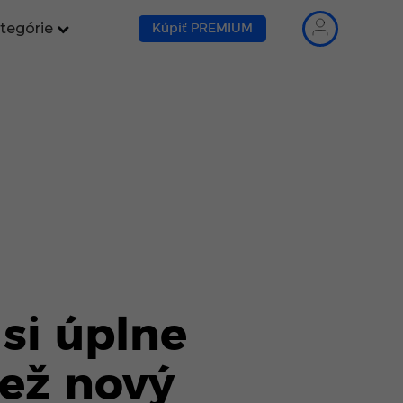
tegórie
Kúpiť PREMIUM
 si úplne
než nový