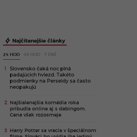
Najčítanejšie články
24 HOD
48 HOD
7 DNÍ
Slovensko čaká noc plná
padajúcich hviezd. Takéto
podmienky na Perseidy sa často
neopakujú
Najšialenejšia komédia roka
pribudla online aj s dabingom.
Cena však rozosmeje
Harry Potter sa vracia v špeciálnom
filme. Slováci ho uvidia iba jediný