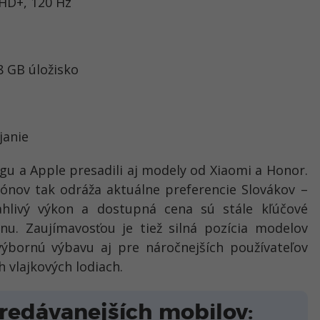
FHD+, 120 Hz
8 GB úložisko
janie
u a Apple presadili aj modely od Xiaomi a Honor.
ónov tak odráža aktuálne preferencie Slovákov –
ahlivý výkon a dostupná cena sú stále kľúčové
nu. Zaujímavosťou je tiež silná pozícia modelov
výbornú výbavu aj pre náročnejších používateľov
 vlajkových lodiach.
predávanejších mobilov: