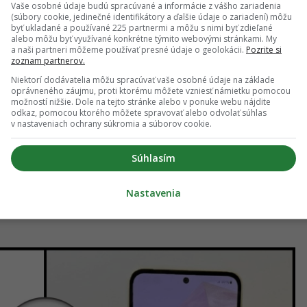
Vaše osobné údaje budú spracúvané a informácie z vášho zariadenia
(súbory cookie, jedinečné identifikátory a ďalšie údaje o zariadení) môžu
byť ukladané a používané 225 partnermi a môžu s nimi byť zdieľané
alebo môžu byť využívané konkrétne týmito webovými stránkami. My
a naši partneri môžeme používať presné údaje o geolokácii.
Pozrite si
zoznam partnerov.
na XDR
Niektorí dodávatelia môžu spracúvať vaše osobné údaje na základe
oprávneného záujmu, proti ktorému môžete vzniesť námietku pomocou
možností nižšie. Dole na tejto stránke alebo v ponuke webu nájdite
odkaz, pomocou ktorého môžete spravovať alebo odvolať súhlas
v nastaveniach ochrany súkromia a súborov cookie.
8 GB úložisko
Súhlasím
ný + ultraširoký)
Nastavenia
afe a 20 W nabíjanie