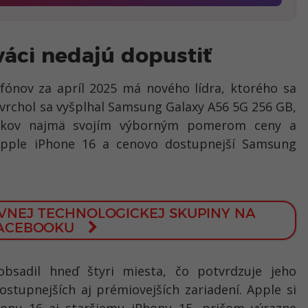
váci nedajú dopustiť
fónov za apríl 2025 má nového lídra, ktorého sa
a vrchol sa vyšplhal Samsung Galaxy A56 5G 256 GB,
zníkov najmä svojím výborným pomerom ceny a
Apple iPhone 16 a cenovo dostupnejší Samsung
ÍVNEJ TECHNOLOGICKEJ SKUPINY NA
ACEBOOKU
bsadil hneď štyri miesta, čo potvrdzuje jeho
tupnejších aj prémiovejších zariadení. Apple si