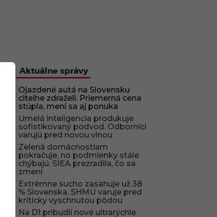
Aktuálne správy
Ojazdené autá na Slovensku
citeľne zdraželi. Priemerná cena
stúpla, mení sa aj ponuka
Umelá inteligencia produkuje
sofistikovaný podvod. Odborníci
varujú pred novou vlnou
Zelená domácnostiam
pokračuje, no podmienky stále
chýbajú. SIEA prezradila, čo sa
zmení
Extrémne sucho zasahuje už 38
% Slovenska. SHMÚ varuje pred
kriticky vyschnutou pôdou
Na D1 pribudli nové ultrarýchle