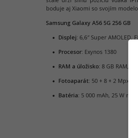
stále drží silnú pozíciu vďaka i
boduje aj Xiaomi so svojím model
Samsung Galaxy A56 5G 256 GB
Displej
: 6,6″ Super AMOLED, 
Procesor
: Exynos 1380
RAM a úložisko
: 8 GB RAM, 25
Fotoaparát
: 50 + 8 + 2 Mpx (h
Batéria
: 5 000 mAh, 25 W nabí