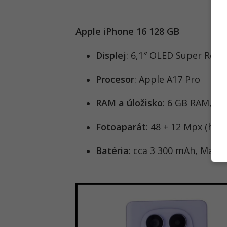
Apple iPhone 16 128 GB
Displej
: 6,1″ OLED Super Reti
Procesor
: Apple A17 Pro
RAM a úložisko
: 6 GB RAM, 12
Fotoaparát
: 48 + 12 Mpx (hlav
Batéria
: cca 3 300 mAh, MagS