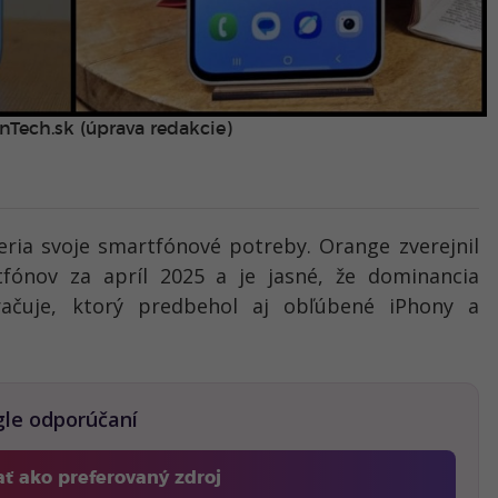
nTech.sk (úprava redakcie)
eria svoje smartfónové potreby. Orange zverejnil
tfónov za apríl 2025 a je jasné, že dominancia
čuje, ktorý predbehol aj obľúbené iPhony a
gle odporúčaní
ať ako preferovaný zdroj
Fontech, odkaz sa otvorí v novom okne