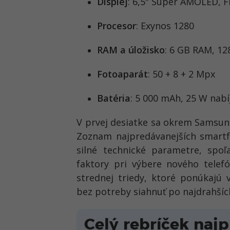
Displej
: 6,5″ Super AMOLED, 
Procesor
: Exynos 1280
RAM a úložisko
: 6 GB RAM, 12
Fotoaparát
: 50 + 8 + 2 Mpx
Batéria
: 5 000 mAh, 25 W nabí
V prvej desiatke sa okrem Samsung
Zoznam najpredávanejších smartf
silné technické parametre, spoľ
faktory pri výbere nového telefó
strednej triedy, ktoré ponúkajú 
bez potreby siahnuť po najdrahších
Celý rebríček naj