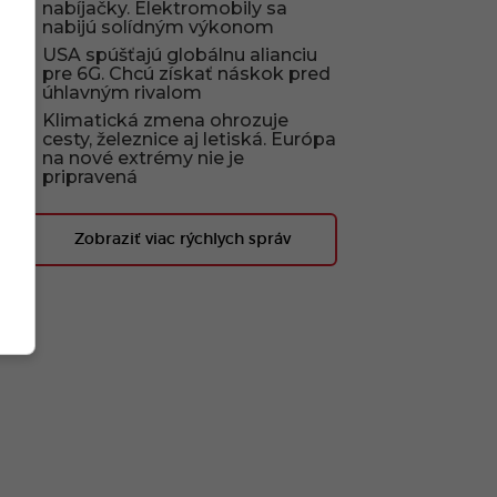
nabíjačky. Elektromobily sa
nabijú solídným výkonom
USA spúšťajú globálnu alianciu
pre 6G. Chcú získať náskok pred
úhlavným rivalom
Klimatická zmena ohrozuje
cesty, železnice aj letiská. Európa
na nové extrémy nie je
pripravená
Zobraziť viac rýchlych správ