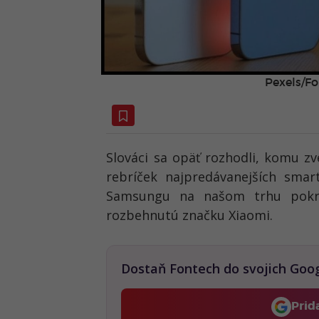
Pexels/Fo
Slováci sa opäť rozhodli, komu zv
rebríček najpredávanejších smar
Samsungu na našom trhu pokra
rozbehnutú značku Xiaomi.
Dostaň Fontech do svojich Goo
Prid