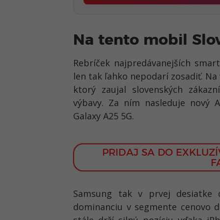
Na tento mobil Slo
Rebríček najpredávanejších smart
len tak ľahko nepodarí zosadiť. N
ktorý zaujal slovenských záka
výbavy. Za ním nasleduje nový 
Galaxy A25 5G.
PRIDAJ SA DO EXKLUZ
F
Samsung tak v prvej desiatke o
dominanciu v segmente cenovo dos