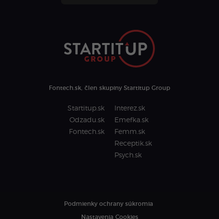
Fontech.sk, člen skupiny Startitup Group
Startitup.sk
Interez.sk
Odzadu.sk
Emefka.sk
Fontech.sk
Femm.sk
Receptik.sk
Psych.sk
Podmienky ochrany súkromia
Nastavenia Cookies