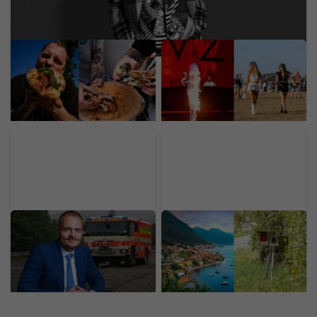
Mladý Ukrajinec otvoril v
Prvý deň LOVESTREAMU
Bratislave nový street
odštartoval vo veľkom.
food za 30-tisíc eur. Prax
Pozri si exkluzívne fotky
získal v michelinských
priamo z miesta diania
reštauráciách
Miliardár Strnad rozširuje
Dedinka s 353
výrobu na Slovensku.
obyvateľmi zarobila na
Hlási rekord a zákazky za
radare milióny. Vodiči si z
46 miliárd eur
dovoleniek nosia drahé
suveníry