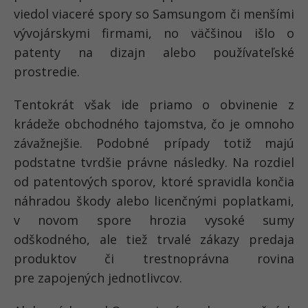
viedol viaceré spory so Samsungom či menšími
vývojárskymi firmami, no väčšinou išlo o
patenty na dizajn alebo používateľské
prostredie.
Tentokrát však ide priamo o obvinenie z
krádeže obchodného tajomstva, čo je omnoho
závažnejšie. Podobné prípady totiž majú
podstatne tvrdšie právne následky. Na rozdiel
od patentových sporov, ktoré spravidla končia
náhradou škody alebo licenčnými poplatkami,
v novom spore hrozia vysoké sumy
odškodného, ale tiež trvalé zákazy predaja
produktov či trestnoprávna rovina
pre zapojených jednotlivcov.