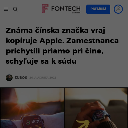
PREMIUM
Známa čínska značka vraj
kopíruje Apple. Zamestnanca
prichytili priamo pri čine,
schyľuje sa k súdu
ĽUBOŠ
26. AUGUSTA 2025