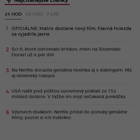
Najčítanejšie články
24 HOD
48 HOD
7 DNÍ
OFICIÁLNE: Matrix dostane nový film, hlavná hviezda
sa vyjadrila jasne
Sci-fi, ktoré odrovnalo kritikov, mieri na Slovensko.
Dorazí už o pár dní
Na Netflix dorazila geniálna novinka aj s dabingom. Má
aj slovenský rukopis
USA našli pod púšťou surovinový poklad za 152
miliárd dolárov. V ťažbe im stojí nečakaná prekážka
Výsmech divákom. Netflix pridal do ponuky geniálne
filmy, pozrie si ich málokto