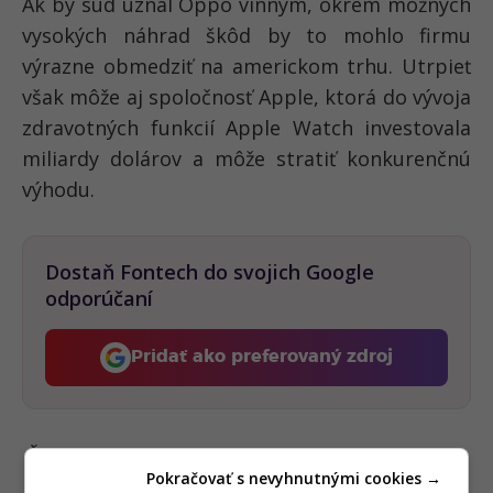
Ak by súd uznal Oppo vinným, okrem možných
vysokých náhrad škôd by to mohlo firmu
výrazne obmedziť na americkom trhu. Utrpieť
však môže aj spoločnosť Apple, ktorá do vývoja
zdravotných funkcií Apple Watch investovala
miliardy dolárov a môže stratiť konkurenčnú
výhodu.
Dostaň Fontech do svojich Google
odporúčaní
Pridať ako preferovaný zdroj
Fontech, odkaz sa otvorí 
Čítajte viac z kategórie:
Filmy & seriály
Pokračovať s nevyhnutnými cookies →