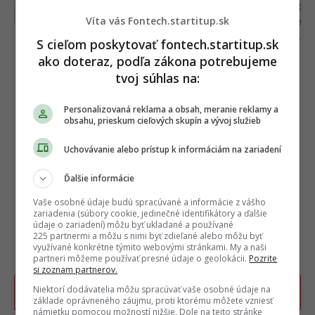
Ďakujeme, že čítaš Fontech. V prípade, že máš
postreh alebo si našiel v článku chybu, napíš nám
Víta vás Fontech.startitup.sk
na
redakcia@fontech.sk
.
S cieľom poskytovať fontech.startitup.sk
ako doteraz, podľa zákona potrebujeme
tvoj súhlas na:
Personalizovaná reklama a obsah, meranie reklamy a
obsahu, prieskum cieľových skupín a vývoj služieb
Uchovávanie alebo prístup k informáciám na zariadení
Ďalšie informácie
Vaše osobné údaje budú spracúvané a informácie z vášho
zariadenia (súbory cookie, jedinečné identifikátory a ďalšie
údaje o zariadení) môžu byť ukladané a používané
225 partnermi a môžu s nimi byť zdieľané alebo môžu byť
využívané konkrétne týmito webovými stránkami. My a naši
partneri môžeme používať presné údaje o geolokácii.
Pozrite
si zoznam partnerov.
Niektorí dodávatelia môžu spracúvať vaše osobné údaje na
Poslať TIP redakcii na článok
základe oprávneného záujmu, proti ktorému môžete vzniesť
námietku pomocou možností nižšie. Dole na tejto stránke