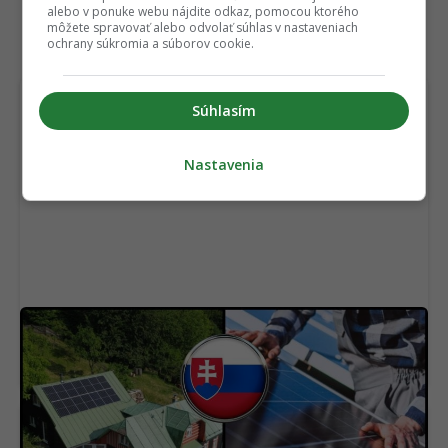
alebo v ponuke webu nájdite odkaz, pomocou ktorého
môžete spravovať alebo odvolať súhlas v nastaveniach
ochrany súkromia a súborov cookie.
TERAZ ČÍTAJÚ
Súhlasím
Nastavenia
Môže slovenský dom celoročne fungovať len z
energie zo slnka? Prepočet nám dal zaujímavú
odpoveď