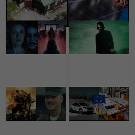
Horor, ktorý desil celú
OFICIÁLNE: Matrix
generáciu, je späť. Nový
dostane nový film,
film ukazuje čistú hrôzu
hlavná hviezda sa
(VIDEO)
vyjadrila jasne
Výsmech divákom.
Európska únia chce
Netflix pridal do ponuky
zrušiť šedú zónu
geniálne filmy, pozrie si
elektromobilov. Prísne
ich málokto
nariadenie začne platiť
už tento rok