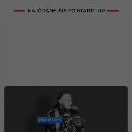
NAJČÍTANEJŠIE ZO STARTITUP
Zomrel svetoznámy hudobný velikán. Stál za
legendárnymi hitmi Madonny, U2 či Brintey
Spears
PREMIUM