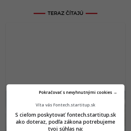
TERAZ ČÍTAJÚ
Pokračovať s nevyhnutnými cookies →
Ötzi prekvapil vedeckú obec. Na tele 5 300
rokov starého muža objavili život
Víta vás Fontech.startitup.sk
S cieľom poskytovať fontech.startitup.sk
ako doteraz, podľa zákona potrebujeme
tvoj súhlas na: