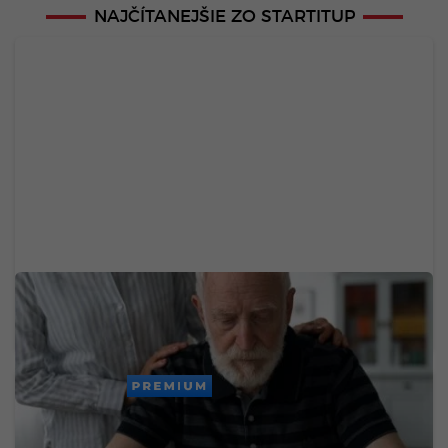
NAJČÍTANEJŠIE ZO STARTITUP
Chceš sa vyhnúť demencii v starobe? Zmenou
troch návykov medzi 45. a 65. rokom získaš vyše
dekádu zdravého života
PREMIUM