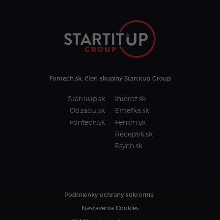
Fontech.sk, člen skupiny Startitup Group
Startitup.sk
Interez.sk
Odzadu.sk
Emefka.sk
Fontech.sk
Femm.sk
Receptik.sk
Psych.sk
Podmienky ochrany súkromia
Nastavenia Cookies