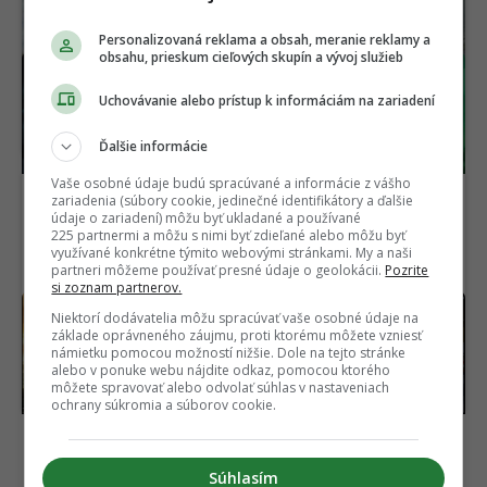
Personalizovaná reklama a obsah, meranie reklamy a
obsahu, prieskum cieľových skupín a vývoj služieb
Horor, ktorý desil celú
OFICIÁLNE: Matrix
generáciu, je späť. Nový
dostane nový film,
Uchovávanie alebo prístup k informáciám na zariadení
film ukazuje čistú hrôzu
hlavná hviezda sa
(VIDEO)
vyjadrila jasne
Ďalšie informácie
Vaše osobné údaje budú spracúvané a informácie z vášho
zariadenia (súbory cookie, jedinečné identifikátory a ďalšie
údaje o zariadení) môžu byť ukladané a používané
225 partnermi a môžu s nimi byť zdieľané alebo môžu byť
využívané konkrétne týmito webovými stránkami. My a naši
partneri môžeme používať presné údaje o geolokácii.
Pozrite
si zoznam partnerov.
Výsmech divákom.
Európska únia chce
Niektorí dodávatelia môžu spracúvať vaše osobné údaje na
Netflix pridal do ponuky
zrušiť šedú zónu
základe oprávneného záujmu, proti ktorému môžete vzniesť
geniálne filmy, pozrie si
elektromobilov. Prísne
námietku pomocou možností nižšie. Dole na tejto stránke
alebo v ponuke webu nájdite odkaz, pomocou ktorého
ich málokto
nariadenie začne platiť
môžete spravovať alebo odvolať súhlas v nastaveniach
už tento rok
ochrany súkromia a súborov cookie.
Súhlasím