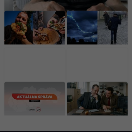
Mladý Ukrajinec otvoril v
SHMÚ zvyšuje výstrahy:
Bratislave nový street
Búrky s krúpami
food za 30-tisíc eur. Prax
zasiahnu stred aj východ,
získal v michelinských
na týchto miestach
reštauráciách
hrozia bleskové povodne
MIMORIADNE: Požiar v
Slováci sú majstri v
Slovnafte pod kontrolou,
daňových únikoch: V
príčina sa bude
rebríčku sme porazili aj
vyšetrovať
Mongolsko, takto
vyzerajú naše praktiky