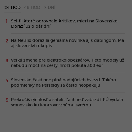
24 HOD
48 HOD
7 DNÍ
Sci-fi, ktoré odrovnalo kritikov, mieri na Slovensko.
Dorazí už o pár dní
Na Netflix dorazila geniálna novinka aj s dabingom. Má
aj slovenský rukopis
Veľká zmena pre elektrokolobežkárov. Tieto modely už
nebudú môcť na cesty, hrozí pokuta 300 eur
Slovensko čaká noc plná padajúcich hviezd. Takéto
podmienky na Perseidy sa často neopakujú
Prekročíš rýchlosť a satelit ťa ihneď zabrzdí. EÚ vydala
stanovisko ku kontroverznému sytému