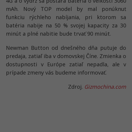
4G a o výdrž sa postará batéria o veľkosti 3060
mAh. Nový TOP model by mal ponúknuť
funkciu rýchleho nabíjania, pri ktorom sa
batéria nabije na 50 % svojej kapacity za 30
minút a plné nabitie bude trvať 90 minút.
Newman Button od dnešného dňa putuje do
predaja, zatiaľ iba v domovskej Číne. Zmienka o
dostupnosti v Európe zatiaľ nepadla, ale v
prípade zmeny vás budeme informovať.
Zdroj.
Gizmochina.com