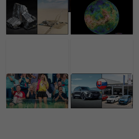
USA našli pod púšťou
Vedci sa vo Venuši celé
surovinový poklad za 152
roky mýlili. Pod jej
miliárd dolárov. V ťažbe
povrchom objavili
im stojí nečakaná
procesy, s ktorými sa
prekážka
ešte nestretli
Najlepší komediálny
Čínske autá útočia na
seriál sa vrátil a prvá časť
svoju najväčšiu slabinu.
už je online. Ohlasy sa
Toto má byť riešenie,
rozchádzajú
ako si získať Slovákov