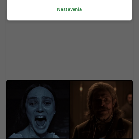
Nastavenia
Na Netflix dorazila geniálna novinka aj s
dabingom. Má aj slovenský rukopis