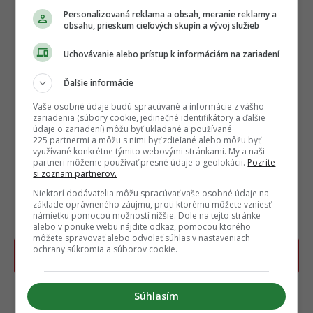
na
redakcia@fontech.sk
.
Personalizovaná reklama a obsah, meranie reklamy a
obsahu, prieskum cieľových skupín a vývoj služieb
Uchovávanie alebo prístup k informáciám na zariadení
Ďalšie informácie
Vaše osobné údaje budú spracúvané a informácie z vášho
zariadenia (súbory cookie, jedinečné identifikátory a ďalšie
údaje o zariadení) môžu byť ukladané a používané
225 partnermi a môžu s nimi byť zdieľané alebo môžu byť
využívané konkrétne týmito webovými stránkami. My a naši
partneri môžeme používať presné údaje o geolokácii.
Pozrite
si zoznam partnerov.
Niektorí dodávatelia môžu spracúvať vaše osobné údaje na
základe oprávneného záujmu, proti ktorému môžete vzniesť
námietku pomocou možností nižšie. Dole na tejto stránke
alebo v ponuke webu nájdite odkaz, pomocou ktorého
môžete spravovať alebo odvolať súhlas v nastaveniach
ochrany súkromia a súborov cookie.
Poslať TIP redakcii na článok
Súhlasím
TERAZ ČÍTAJÚ