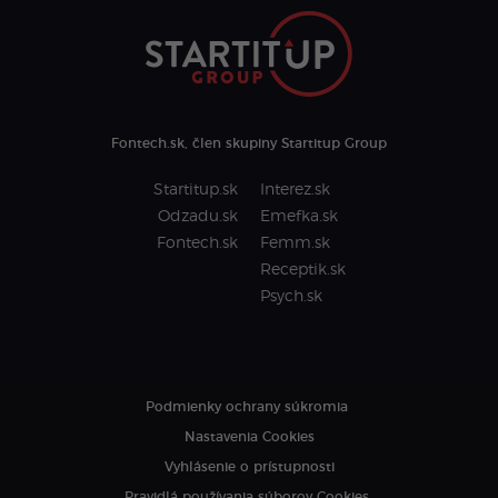
Fontech.sk, člen skupiny Startitup Group
Startitup.sk
Interez.sk
Odzadu.sk
Emefka.sk
Fontech.sk
Femm.sk
Receptik.sk
Psych.sk
Podmienky ochrany súkromia
Nastavenia Cookies
Vyhlásenie o prístupnosti
Pravidlá používania súborov Cookies