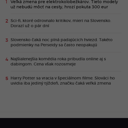
Veľká zmena pre elektrokolobežkárov. Tieto modely
už nebudú môcť na cesty, hrozí pokuta 300 eur
Sci-fi, ktoré odrovnalo kritikov, mieri na Slovensko.
Dorazí už o pár dní
Slovensko čaká noc plná padajúcich hviezd. Takéto
podmienky na Perseidy sa často neopakujú
Najšialenejšia komédia roka pribudla online aj s
dabingom. Cena však rozosmeje
Harry Potter sa vracia v špeciálnom filme. Slováci ho
uvidia iba jediný týždeň, značku čaká veľká zmena