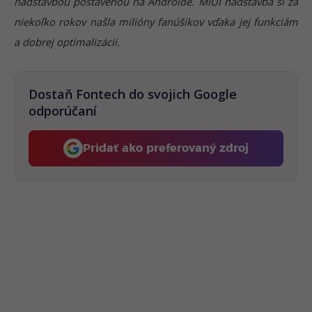
nadstavbou postavenou na Androide. MIUI nadstavba si za
niekoľko rokov našla milióny fanúšikov vďaka jej funkciám
a dobrej optimalizácii.
Dostaň Fontech do svojich Google
odporúčaní
Pridať ako preferovaný zdroj
Fontech, odkaz sa otvorí 