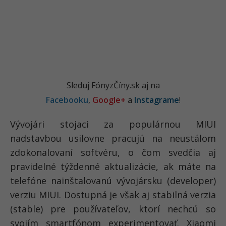
Sleduj FónyzČíny.sk aj na
Facebooku
,
Google+
a
Instagrame
!
Vývojári stojaci za populárnou MIUI
nadstavbou usilovne pracujú na neustálom
zdokonalovaní softvéru, o čom svedčia aj
pravidelné týždenné aktualizácie, ak máte na
telefóne nainštalovanú vývojársku (developer)
verziu MIUI. Dostupná je však aj stabilná verzia
(stable) pre používateľov, ktorí nechcú so
svojím smartfónom experimentovať. Xiaomi