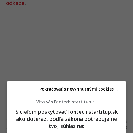
odkaze
.
Pokračovať s nevyhnutnými cookies →
Víta vás Fontech.startitup.sk
Čítajte viac z kategórie:
Novinky
S cieľom poskytovať fontech.startitup.sk
ako doteraz, podľa zákona potrebujeme
Ďakujeme, že čítaš Fontech. V prípade, že máš
tvoj súhlas na:
postreh alebo si našiel v článku chybu, napíš nám