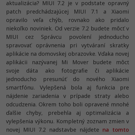
aktualizácia? MIUI 7.2 je v podstate opravný
patch predchádzajúcej MIUI 7.1 a Xiaomi
opravilo veľa chýb, rovnako ako pridalo
niekoľko noviniek. Od verzie 7.2 budete môcť v
MIUI cez Správcu povolení jednoducho
spravovať oprávnenia pri vytváraní skratky
aplikácie na domovskej obrazovke. Vďaka novej
aplikácii nazývanej Mi Mover budete môcť
svoje dáta ako fotografie či aplikácie
jednoducho presunúť do nového Xiaomi
smartfónu. Vylepšená bola aj funkcia pre
nájdenie zariadenia v prípade straty alebo
odcudzenia. Okrem toho boli opravené mnohé
ďalšie chyby, prebehla aj optimalizácia a
vylepšenia výkonu. Kompletný zoznam zmien v
novej MIUI 7.2 nadstavbe nájdete
na tomto