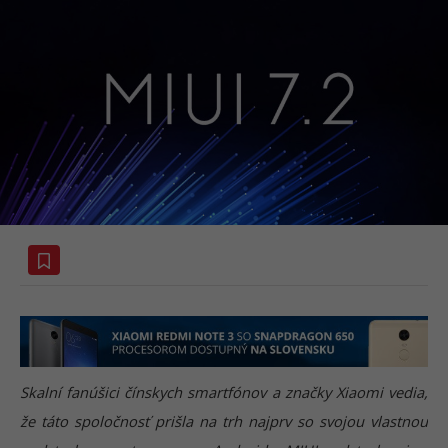
Skalní fanúšici čínskych smartfónov a značky Xiaomi vedia,
že táto spoločnosť prišla na trh najprv so svojou vlastnou