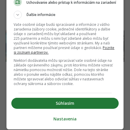
Uchovávanie alebo prístup k informáciám na zariadení
Ďalšie informácie
Vaše osobné údaje budú spracúvané a informácie z vášho
zariadenia (súbory cookie, jedinečné identifikátory a ďalšie
údaje o zariadení) môžu byť ukladané a používané
Najlepší komediálny
Čínske autá útočia na
225 partnermi a môžu s nimi byť zdieľané alebo môžu byť
seriál sa vrátil a prvá časť
svoju najväčšiu slabinu.
využívané konkrétne týmito webovými stránkami. My a naši
už je online. Ohlasy sa
Toto má byť riešenie,
partneri môžeme používať presné údaje o geolokácii.
Pozrite
rozchádzajú
ako si získať Slovákov
si zoznam partnerov.
Niektorí dodávatelia môžu spracúvať vaše osobné údaje na
základe oprávneného záujmu, proti ktorému môžete vzniesť
námietku pomocou možností nižšie. Dole na tejto stránke
alebo v ponuke webu nájdite odkaz, pomocou ktorého
môžete spravovať alebo odvolať súhlas v nastaveniach
ochrany súkromia a súborov cookie.
Súhlasím
Nastavenia