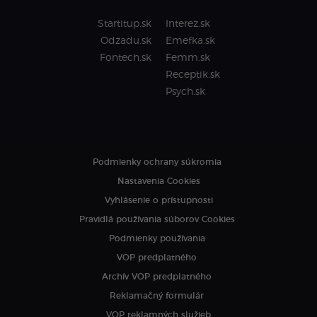
Startitup.sk
Interez.sk
Odzadu.sk
Emefka.sk
Fontech.sk
Femm.sk
Receptik.sk
Psych.sk
Podmienky ochrany súkromia
Nastavenia Cookies
Vyhlásenie o prístupnosti
Pravidlá používania súborov Cookies
Podmienky používania
VOP predplatného
Archív VOP predplatného
Reklamačný formulár
VOP reklamných služieb