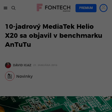
PREMIUM
10-jadrový MediaTek Helio
X20 sa objavil v benchmarku
AnTuTu
DÁVID IGAZ
21. JANUÁRA 2016
Novinky