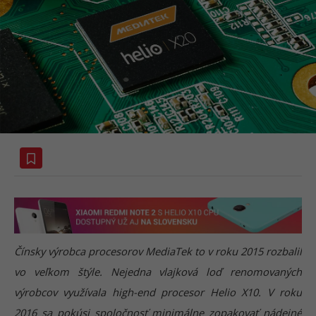
Čínsky výrobca procesorov MediaTek to v roku 2015 rozbalil
vo veľkom štýle. Nejedna vlajková loď renomovaných
výrobcov využívala high-end procesor Helio X10. V roku
2016 sa pokúsi spoločnosť minimálne zopakovať nádejné