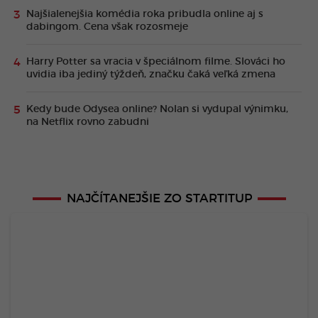
Najšialenejšia komédia roka pribudla online aj s
dabingom. Cena však rozosmeje
Harry Potter sa vracia v špeciálnom filme. Slováci ho
uvidia iba jediný týždeň, značku čaká veľká zmena
Kedy bude Odysea online? Nolan si vydupal výnimku,
na Netflix rovno zabudni
NAJČÍTANEJŠIE ZO STARTITUP