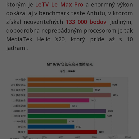
ktorým je
LeTV Le Max Pro
a enormný výkon
dokázal aj v benchmark teste Antutu, v ktorom
získal neuveriteľných
133 000 bodov
. Jediným,
dopodrobna neprebádaným procesorom je tak
MediaTek Helio X20, ktorý príde až s 10
jadrami.