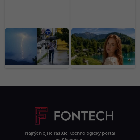
Koniec pekelných
Rakúsko má 400 jazier
horúčav na Slovensku:
na kúpanie, najlepšie
Teploty spadnú aj o viac
nájdeš „na skok“ od
ako 10 stupňov,
Bratislavy
meteorológovia vydali
varovania
Najrýchlejšie rastúci technologický portál