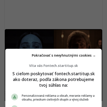
Na Netflix dorazila geniálna novinka aj s
dabingom. Má aj slovenský rukopis
Pokračovať s nevyhnutnými cookies →
Víta vás Fontech.startitup.sk
S cieľom poskytovať fontech.startitup.sk
ako doteraz, podľa zákona potrebujeme
USA našli pod púšťou
Vedci sa vo Venuši celé
surovinový poklad za 152
roky mýlili. Pod jej
tvoj súhlas na:
miliárd dolárov. V ťažbe
povrchom objavili
im stojí nečakaná
procesy, s ktorými sa
Personalizovaná reklama a obsah, meranie reklamy a
prekážka
ešte nestretli
obsahu, prieskum cieľových skupín a vývoj služieb