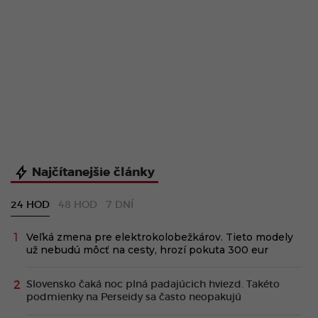
Najčítanejšie články
24 HOD
48 HOD
7 DNÍ
Veľká zmena pre elektrokolobežkárov. Tieto modely
už nebudú môcť na cesty, hrozí pokuta 300 eur
Slovensko čaká noc plná padajúcich hviezd. Takéto
podmienky na Perseidy sa často neopakujú