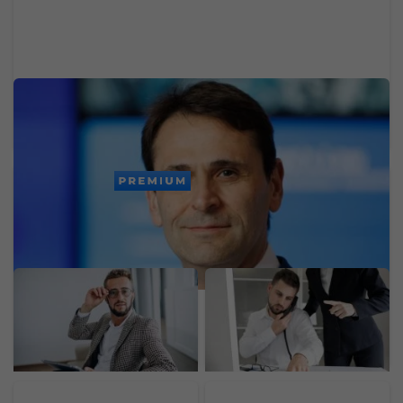
Zamestnancom rozdá 19 775 eur, aby ich
neprebrala konkurencia. Technologický gigant
rozdáva peniaze
PREMIUM
Odložil som si 70 % mzdy
Jedna z najväčších
a investoval 1 900 eur.
slovenských bánk dnes
Experiment ukázal, čo
mala problémy. Výpadok
návody na bohatstvo
zasiahol platby a ďalšie
nespomínajú
služby