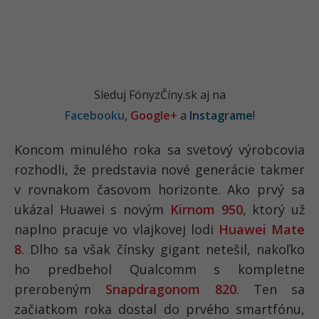
Sleduj FónyzČíny.sk aj na
Facebooku
,
Google+
a
Instagrame
!
Koncom minulého roka sa svetový výrobcovia
rozhodli, že predstavia nové generácie takmer
v rovnakom časovom horizonte. Ako prvý sa
ukázal Huawei s novým
Kirnom 950
, ktorý už
naplno pracuje vo vlajkovej lodi
Huawei Mate
8
. Dlho sa však čínsky gigant netešil, nakoľko
ho predbehol Qualcomm s kompletne
prerobeným
Snapdragonom 820
. Ten sa
začiatkom roka dostal do prvého smartfónu,