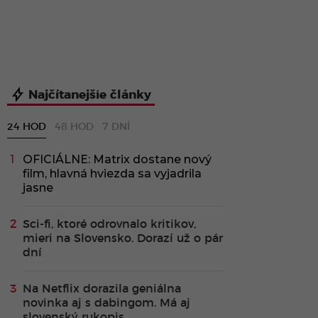
Najčítanejšie články
24 HOD
48 HOD
7 DNÍ
OFICIÁLNE: Matrix dostane nový
film, hlavná hviezda sa vyjadrila
jasne
Sci-fi, ktoré odrovnalo kritikov,
mieri na Slovensko. Dorazí už o pár
dní
Na Netflix dorazila geniálna
novinka aj s dabingom. Má aj
slovenský rukopis