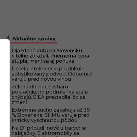
Aktuálne správy
Ojazdené autá na Slovensku
citeľne zdraželi. Priemerná cena
stúpla, mení sa aj ponuka
Umelá inteligencia produkuje
sofistikovaný podvod. Odborníci
varujú pred novou vlnou
Zelená domácnostiam
pokračuje, no podmienky stále
chýbajú. SIEA prezradila, čo sa
zmení
Extrémne sucho zasahuje už 38
% Slovenska. SHMÚ varuje pred
kriticky vyschnutou pôdou
Na D1 pribudli nové ultrarýchle
nabíjačky. Elektromobily sa