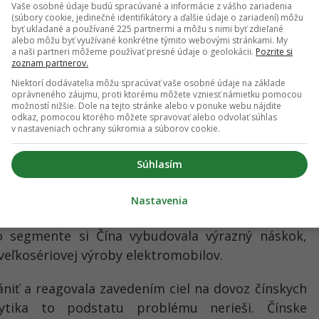
Vaše osobné údaje budú spracúvané a informácie z vášho zariadenia
(súbory cookie, jedinečné identifikátory a ďalšie údaje o zariadení) môžu
byť ukladané a používané 225 partnermi a môžu s nimi byť zdieľané
alebo môžu byť využívané konkrétne týmito webovými stránkami. My
a naši partneri môžeme používať presné údaje o geolokácii.
Pozrite si
zoznam partnerov.
Niektorí dodávatelia môžu spracúvať vaše osobné údaje na základe
logický posun viditeľný práve v automobilovom
oprávneného záujmu, proti ktorému môžete vzniesť námietku pomocou
si naďalej udržiavajú vysokú kvalitu výroby, no
možností nižšie. Dole na tejto stránke alebo v ponuke webu nájdite
odkaz, pomocou ktorého môžete spravovať alebo odvolať súhlas
technologickú zmenu, keď sa automobil prestal
v nastaveniach ochrany súkromia a súborov cookie.
 a stal sa softvérovou platformou.
Súhlasím
Nokia“. Môžeš mať najlepšie lícovanie plechov na
tvoj operačný systém zaostáva, zákazník odíde ku
Nastavenia
nes vytvárajú batérie, čipy, softvér, dáta či
 segmente si Čína vybudovala výrazný náskok,
veľkosériovej výroby elektromobilov.
ániť a reagovala zavedením ciel na dovoz čínskych
ytika to podstatu problému nerieši. Čínske