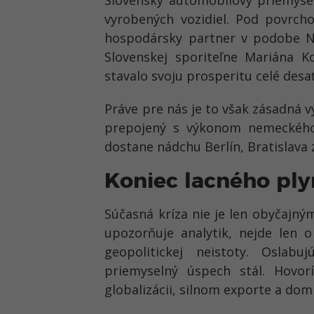
vyrobených vozidiel. Pod povrch
hospodársky partner v podobe Ne
Slovenskej sporiteľne Mariána 
stavalo svoju prosperitu celé desať
Práve pre nás je to však zásadná 
prepojený s výkonom nemeckého
dostane nádchu Berlín, Bratislava 
Koniec lacného ply
Súčasná kríza nie je len obyčajný
upozorňuje analytik, nejde len o
geopolitickej neistoty. Oslab
priemyselný úspech stál. Hovor
globalizácii, silnom exporte a dom