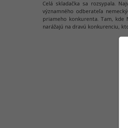
Celá skladačka sa rozsypala. Naj
významného odberateľa nemeckýc
priameho konkurenta. Tam, kde Ne
narážajú na dravú konkurenciu, kt