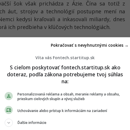
väčší šok však prichádza z Ázie. Čína sa totiž z
h áut, strojov a technológií postupne mení na
mci kedysi kraľovali a inkasovali miliardy, dnes
orá ich predbieha v kľúčových technológiách.
Pokračovať s nevyhnutnými cookies →
Víta vás Fontech.startitup.sk
S cieľom poskytovať fontech.startitup.sk ako
doteraz, podľa zákona potrebujeme tvoj súhlas
na:
Personalizovaná reklama a obsah, meranie reklamy a obsahu,
prieskum cieľových skupín a vývoj služieb
Uchovávanie alebo prístup k informáciám na zariadení
Ďalšie informácie