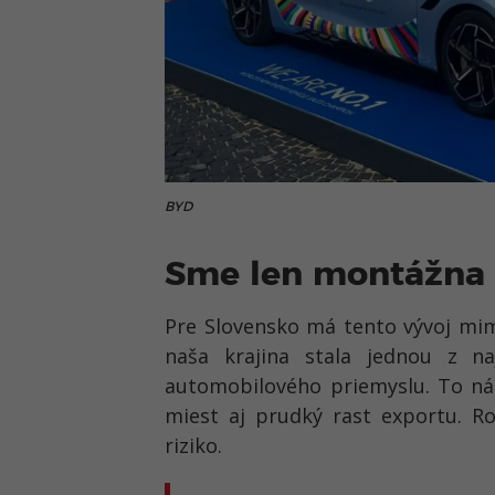
BYD
Sme len montážna d
Pre Slovensko má tento vývoj mi
naša krajina stala jednou z n
automobilového priemyslu. To nám
miest aj prudký rast exportu. R
riziko.