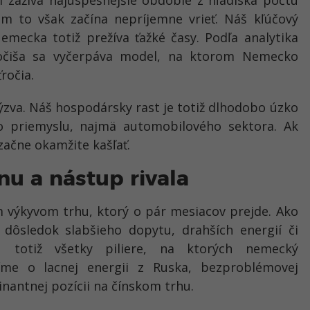
om to však začína nepríjemne vrieť. Náš kľúčový
mecka totiž prežíva ťažké časy. Podľa analytika
Kočiša sa vyčerpáva model, na ktorom Nemecko
ročia.
výzva. Náš hospodársky rast je totiž dlhodobo úzko
 priemyslu, najmä automobilového sektora. Ak
začne okamžite kašľať.
nu a nástup rivala
m výkyvom trhu, ktorý o pár mesiacov prejde. Ako
 dôsledok slabšieho dopytu, drahších energií či
ujú totiž všetky piliere, na ktorých nemecký
íme o lacnej energii z Ruska, bezproblémovej
inantnej pozícii na čínskom trhu.