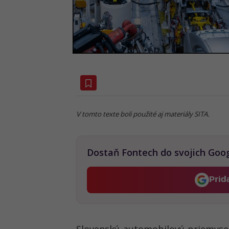
V tomto texte boli použité aj materiály SITA.
Dostaň Fontech do svojich Goo
Prid
Slovenský automobilový priemysel