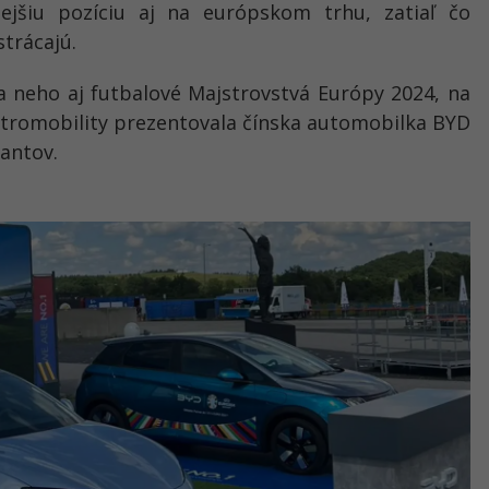
nejšiu pozíciu aj na európskom trhu, zatiaľ čo
trácajú.
 neho aj futbalové Majstrovstvá Európy 2024, na
ktromobility prezentovala čínska automobilka BYD
antov.