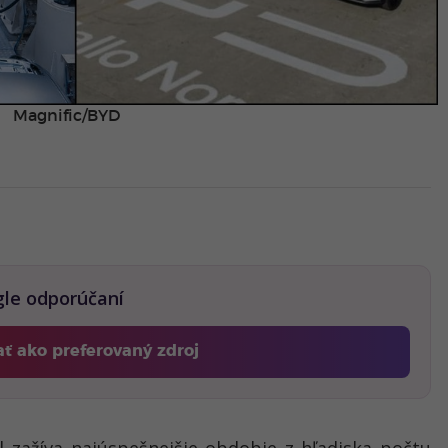
Magnific/BYD
gle odporúčaní
ať ako preferovaný zdroj
Fontech, odkaz sa otvorí v novom okne
 zažíva najúspešnejšie obdobie z hľadiska počtu