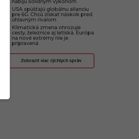
nabijú solídným výkonom
USA spúšťajú globálnu alianciu
pre 6G. Chcú získať náskok pred
úhlavným rivalom
Klimatická zmena ohrozuje
cesty, železnice aj letiská. Európa
na nové extrémy nie je
pripravená
Zobraziť viac rýchlych správ