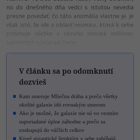
no do dnešného dňa vedci s istotou nevedia
presne povedať, čo táto anomália vlastne je. Je
však isté, že ide o oblasť vesmíru, ktorá k sebe
priťahuje všetko v okruhu stoviek miliónov
svetelných rokov od Zeme.
V článku sa po odomknutí
dozvieš
Kam smeruje Mliečna dráha a prečo všetky
okolité galaxie idú rovnakým smerom
Ako je možné, že galaxie nie sú vo vesmíre
usporiadané úplne náhodne a prečo sa
zoskupujú do väčšich celkov
Ktoré gigantické štruktúry v sebe zahŕňajú