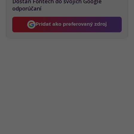
Dostaň Fontech do svojich Google
odporúčaní
Pridať ako preferovaný zdroj
Fontech, odkaz sa otvorí 