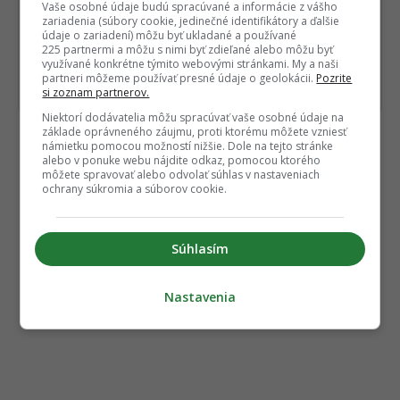
Dostaň Fontech do svojich Google
Vaše osobné údaje budú spracúvané a informácie z vášho
zariadenia (súbory cookie, jedinečné identifikátory a ďalšie
odporúčaní
údaje o zariadení) môžu byť ukladané a používané
225 partnermi a môžu s nimi byť zdieľané alebo môžu byť
využívané konkrétne týmito webovými stránkami. My a naši
Pridať ako preferovaný zdroj
partneri môžeme používať presné údaje o geolokácii.
Pozrite
Fontech, odkaz sa otvorí 
si zoznam partnerov.
Niektorí dodávatelia môžu spracúvať vaše osobné údaje na
základe oprávneného záujmu, proti ktorému môžete vzniesť
námietku pomocou možností nižšie. Dole na tejto stránke
Čítaj viac z kategórie:
Vesmír a veda
alebo v ponuke webu nájdite odkaz, pomocou ktorého
môžete spravovať alebo odvolať súhlas v nastaveniach
ochrany súkromia a súborov cookie.
Súhlasím
Nastavenia