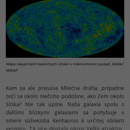
Mapa nepatrných teplotných zmien v mikrovlnnom pozadí. NASA/
WMAP
Kam sa ale presúva Mliečna dráha, prípadne
točí sa okolo niečoho podobne, ako Zem okolo
Slnka? Nie tak úplne. Naša galaxia spolu s
ďalšími blízkymi galaxiami sa pohybuje v
smere súhvezdia Kentaurus k určitej oblasti
vesmíru. Tá síce dostala názov Veľký atraktor,