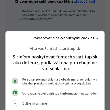
Chcem vidieť celú ponuku / Mám
zľavový kód
Nechcem odoberať PREMIUM newsletter a Startitup Group
newsletter s obsahom a ponukami Startitup a jeho
obchodných partnerov.
Zaplať jedným kliknutím
Pokračovať s nevyhnutnými cookies →
Víta vás Fontech.startitup.sk
Alebo
S cieľom poskytovať fontech.startitup.sk
ako doteraz, podľa zákona potrebujeme
Zaplatiť kartou
tvoj súhlas na:
Personalizovaná reklama a obsah, meranie reklamy a
obsahu, prieskum cieľových skupín a vývoj služieb
Súhlasím s
Podmienkami ochrany súkromia
,
Podmienkami používania
,
Všeobecnými obchodnými
podmienkami
a
Podmienkami TrustPay.
Uchovávanie alebo prístup k informáciám na zariadení
Ďalšie informácie