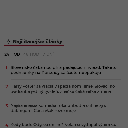
Najčítanejšie články
24 HOD
48 HOD
7 DNÍ
Slovensko čaká noc plná padajúcich hviezd. Takéto
podmienky na Perseidy sa často neopakujú
Harry Potter sa vracia v špeciálnom filme. Slováci ho
uvidia iba jediný týždeň, značku čaká veľká zmena
Najšialenejšia komédia roka pribudla online aj s
dabingom. Cena však rozosmeje
Kedy bude Odysea online? Nolan si vydupal výnimku,