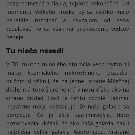
bezpredmetné a tlak aj teplota nekonečné. Od
momentu Veľkého tresku by sa všetko malo
neustále rozpínať a navzájom od seba
vzdaľovať. To sa však na prekvapenie vedcov
nedeje.
Tu niečo nesedí
V 70. rokoch minulého storočia vedci vytvorili
mapu kozmického mikrovlnného pozadia,
pričom si všimli, že na jednej strane Mliečnej
dráhy má toto žiarenie inú vlnovú dĺžku ako na
strane druhej. Hoci je tento rozdiel takmer
nepatrne malý, naznačuje, že naša galaxia sa
pohybuje. Čo je ešte zaujímavejšie, tieto
pozorovania ukázali, že ako naša galaxia, tak i
najbližšia veľká galaxia Andromeda, vrátane