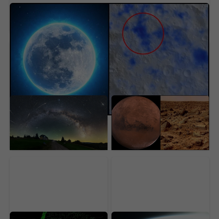
Mesiac ukrýva zdroj, bez ktorého astronauti
neprežijú. Vedci už vedia, ako ho vystopovať
Slovensko čaká noc plná
Takmer 20-ročný záber
padajúcich hviezd.
z Marsu opäť vyvoláva
Takéto podmienky na
rozruch. Ľudia nechcú
Perseidy sa často
uveriť tomu, čo vidia
neopakujú