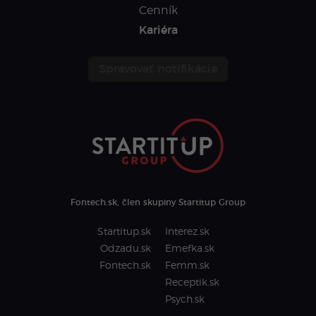
Cenník
Kariéra
Spravovať notifikácie
Fontech.sk, člen skupiny Startitup Group
Startitup.sk
Interez.sk
Odzadu.sk
Emefka.sk
Fontech.sk
Femm.sk
Receptik.sk
Psych.sk