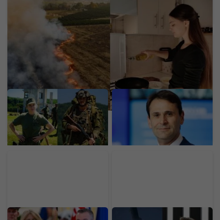
40 eur za 1 liter: Obľúbený elixír dlhovekosti
Slovákov zdražie. Expert radí, ako spoznať kvalitu
Za 20 dní dostaneš 3 000
Zamestnancom rozdá 19
eur. Slovenská armáda
775 eur, aby ich
láka ľudí do záloh, stačí ti
neprebrala konkurencia.
základná škola
Technologický gigant
rozdáva peniaze
Slováci si vybrali
Raketa SpaceX narazila