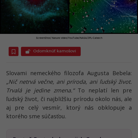
ScreenShot/ Nature video/YouTube/NASA/JPL-Caltech
Odomknúť kamošovi
Slovami nemeckého filozofa Augusta Bebela:
„Nič netrvá večne, ani príroda, ani ľudský život.
Trvalá je jedine zmena.“
To neplatí len pre
ľudský život, či najbližšiu prírodu okolo nás, ale
aj pre celý vesmír, ktorý nás obklopuje a
ktorého sme súčasťou.