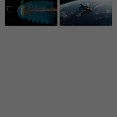
Vedci nad Marsom
Ľudia už na to nestačia.
objavili tajomné
Umelá inteligencia
neviditeľné vlny, ktoré
dostane veľkú
ho pomaly ničia. Nedá sa
zodpovednosť vo
to zastaviť
vesmíre