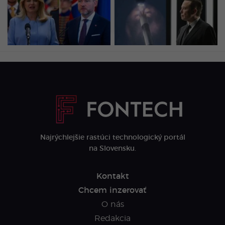
najlepšieho prezidenta.
do Mesiaca v rýchlosti
Pre Fica aj Šimečku majú
takmer 9-tisíc km/h.
jasný odkaz (PRIESKUM)
NASA okamžite reaguje
Najrýchlejšie rastúci technologický portál
na Slovensku.
Kontakt
Chcem inzerovať
O nás
Redakcia