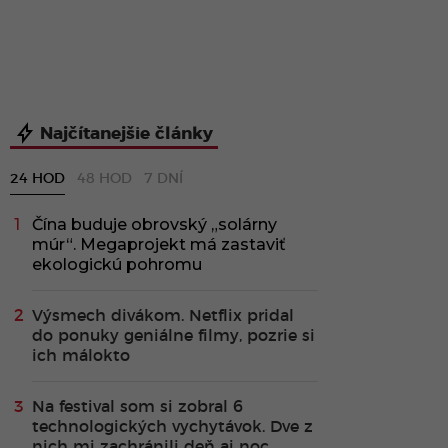
Najčítanejšie články
24 HOD
48 HOD
7 DNÍ
Čína buduje obrovský „solárny
múr“. Megaprojekt má zastaviť
ekologickú pohromu
Výsmech divákom. Netflix pridal
do ponuky geniálne filmy, pozrie si
ich málokto
Na festival som si zobral 6
technologických vychytávok. Dve z
nich mi zachránili deň aj noc