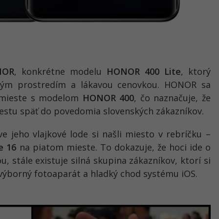
NOR
, konkrétne modelu
HONOR 400 Lite
, ktorý
ižným prostredím a lákavou cenovkou. HONOR sa
 mieste s modelom
HONOR 400
, čo naznačuje, že
cestu späť do povedomia slovenských zákazníkov.
 jeho vlajkové lode si našli miesto v rebríčku –
e 16
na piatom mieste. To dokazuje, že hoci ide o
, stále existuje silná skupina zákazníkov, ktorí si
 výborný fotoaparát a hladký chod systému iOS.