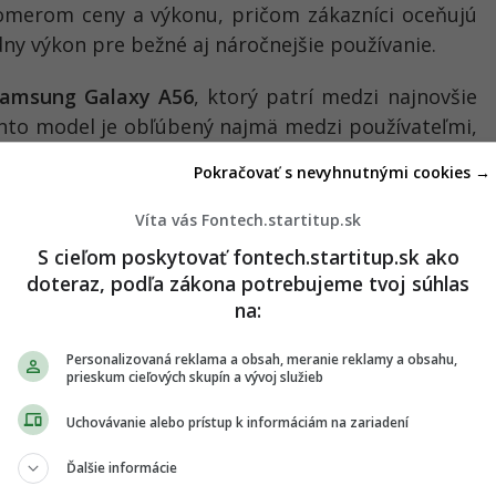
merom ceny a výkonu, pričom zákazníci oceňujú
ídny výkon pre bežné aj náročnejšie používanie.
amsung Galaxy A56
, ktorý patrí medzi najnovšie
ento model je obľúbený najmä medzi používateľmi,
dobrou výdržou batérie a kvalitným fotoaparátom
Pokračovať s nevyhnutnými cookies →
ú loď.
Víta vás Fontech.startitup.sk
S cieľom poskytovať fontech.startitup.sk ako
doteraz, podľa zákona potrebujeme tvoj súhlas
na:
Personalizovaná reklama a obsah, meranie reklamy a obsahu,
prieskum cieľových skupín a vývoj služieb
Uchovávanie alebo prístup k informáciám na zariadení
Ďalšie informácie