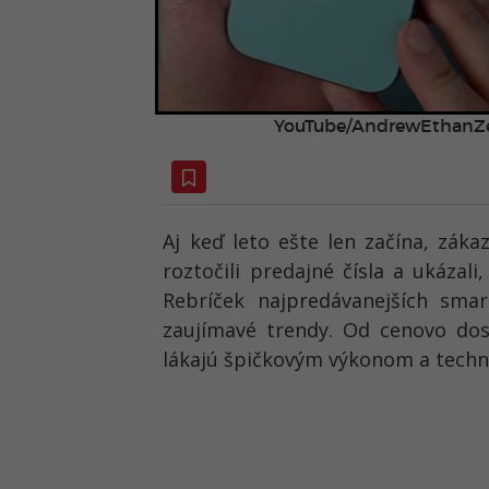
YouTube/AndrewEthanZe
Aj keď leto ešte len začína, zák
roztočili predajné čísla a ukázali
Rebríček najpredávanejších sma
zaujímavé trendy. Od cenovo dos
lákajú špičkovým výkonom a techn