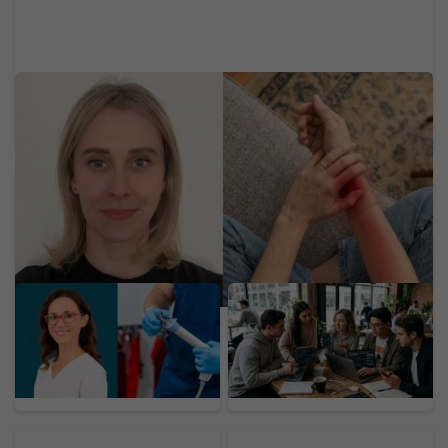
Neurologička odporúča metódu 60-5-3-30:
Mravčenie v končatinách môže byť neškodnou
reakciou na tlak, ale aj varovným signálom
Lekárka prezrádza: Tieto
Dôchodok už v 20-ke:
vyšetrenia by si vo veku
Generácia Z odmieta
30, 40, 50 a 60 rokoch
drieť do staroby, zavádza
mal absolvovať, dokážu
nový trend
odhaliť zákerné
ochorenia