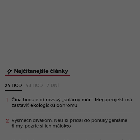
Najčítanejšie články
24 HOD
48 HOD
7 DNÍ
Čína buduje obrovský „solárny múr“. Megaprojekt má
zastaviť ekologickú pohromu
Výsmech divákom. Netflix pridal do ponuky geniálne
filmy, pozrie si ich málokto