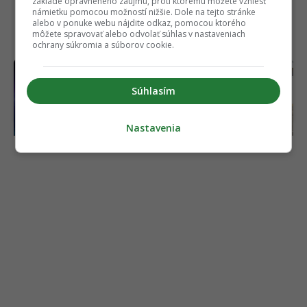
základe oprávneného záujmu, proti ktorému môžete vzniesť
námietku pomocou možností nižšie. Dole na tejto stránke
alebo v ponuke webu nájdite odkaz, pomocou ktorého
môžete spravovať alebo odvolať súhlas v nastaveniach
ochrany súkromia a súborov cookie.
Veľký prelom vo fyzike:
Záujem ľudí je
Vedci naučili teplo prúdiť
ohromujúci, tvrdí riaditeľ.
Súhlasím
ako svetlo v optickom
Elektrická Kia valcuje
vlákne
konkurenciu v Európe
Nastavenia