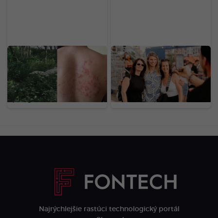
Na Slovensku sa šíri
Nájdeš sa na našich
nebezpečný gigant z
fotkách? Toto je
Kaukazu: Pozor na
LOVESTREAM deň druhý
rastlinu, ktorej dotyk
očami našej redakcie
spôsobuje bolestivé
(FOTOGALÉRIA)
pľuzgiere
Najrýchlejšie rastúci technologický portál