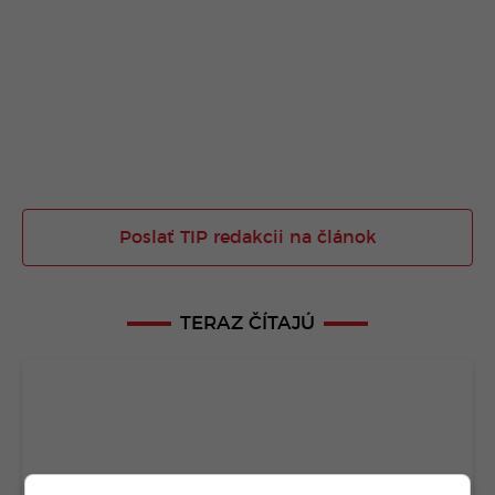
Poslať TIP redakcii na článok
TERAZ ČÍTAJÚ