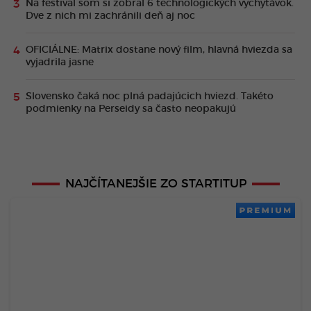
Na festival som si zobral 6 technologických vychytávok.
Dve z nich mi zachránili deň aj noc
OFICIÁLNE: Matrix dostane nový film, hlavná hviezda sa
vyjadrila jasne
Slovensko čaká noc plná padajúcich hviezd. Takéto
podmienky na Perseidy sa často neopakujú
NAJČÍTANEJŠIE ZO STARTITUP
PREMIUM