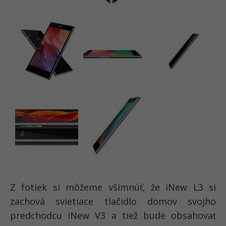
Z fotiek si môžeme všimnúť, že iNew L3 si
zachová svietiace tlačidlo domov svojho
predchodcu iNew V3 a tiež bude obsahovať