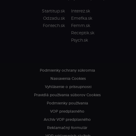
Startitup.sk
Interez.sk
Odzadu.sk
Emefka.sk
Fontech.sk
Femm.sk
Receptik.sk
Psych.sk
Podmienky ochrany súkromia
Nastavenia Cookies
Vyhlásenie o prístupnosti
Pravidlá používania súborov Cookies
Podmienky používania
VOP predplatného
Archív VOP predplatného
Reklamačný formulár