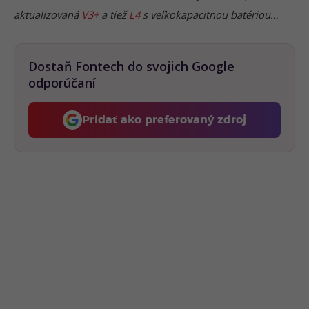
aktualizovaná
V3+
a tiež
L4
s veľkokapacitnou batériou…
Dostaň Fontech do svojich Google
odporúčaní
Pridať ako preferovaný zdroj
Fontech, odkaz sa otvorí 