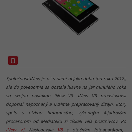
Spoločnosť iNew je už s nami nejakú dobu (od roku 2012),
ale do povedomia sa dostala hlavne na jar minulého roka
so svojou novinkou iNew V3. iNew V3 predstavoval
doposiaľ nepoznaný a kvalitne prepracovaný dizajn, ktorý
spolu s nízkou hmotnosťou, výkonným 4-jadrovým
procesorom od Mediateku si získali veľa priaznivcov.
Po
iNew V3
Nasledovala
V8
s otočným fotoaparátom,