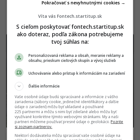
Pokračovať s nevyhnutnými cookies →
Víta vás Fontech.startitup.sk
S cieľom poskytovať fontech.startitup.sk
ako doteraz, podľa zákona potrebujeme
Na festival som si zobral 6 technologických
tvoj súhlas na:
vychytávok. Dve z nich mi zachránili deň aj noc
Personalizovaná reklama a obsah, meranie reklamy a
obsahu, prieskum cieľových skupín a vývoj služieb
Uchovávanie alebo prístup k informáciám na zariadení
Ďalšie informácie
Vaše osobné údaje budú spracúvané a informácie z vášho
RECENZIA
Samsung
Vedci tomu nerozumejú.
zariadenia (súbory cookie, jedinečné identifikátory a ďalšie
vyrobil takmer najlepší
Jadro Zeme náhle
údaje o zariadení) môžu byť ukladané a používané
smartfón. Pokazil ho
zmenilo smer
225 partnermi a môžu s nimi byť zdieľané alebo môžu byť
však tým najdôležitejším
využívané konkrétne týmito webovými stránkami. My a naši
(RECENZIA)
partneri môžeme používať presné údaje o geolokácii.
Pozrite
si zoznam partnerov.
Niektorí dodávatelia môžu spracúvať vaše osobné údaje na