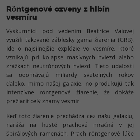
Röntgenové ozveny z hlbín
vesmíru
Výskumníci pod vedením Beatrice Vaiovej
využili takzvané záblesky gama žiarenia (GRB).
Ide o najsilnejšie explózie vo vesmíre, ktoré
vznikajú pri kolapse masívnych hviezd alebo
zrážkach neutrónových hviezd. Tieto udalosti
sa odohrávajú miliardy svetelných rokov
ďaleko, mimo našej galaxie, no produkujú tak
intenzívne röntgenové žiarenie, že dokáže
prežiariť celý známy vesmír.
Keď toto žiarenie prechádza cez našu galaxiu,
naráža na husté prachové mračná v jej
špirálových ramenách. Prach röntgenové lúče