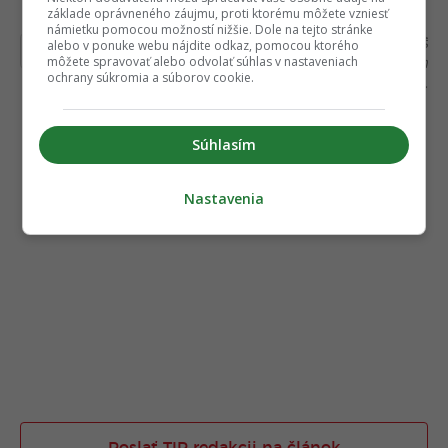
základe oprávneného záujmu, proti ktorému môžete vzniesť
námietku pomocou možností nižšie. Dole na tejto stránke
Ďakujeme, že čítaš Fontech. V prípade, že máš
alebo v ponuke webu nájdite odkaz, pomocou ktorého
postreh alebo si našiel v článku chybu, napíš nám
môžete spravovať alebo odvolať súhlas v nastaveniach
ochrany súkromia a súborov cookie.
na
redakcia@fontech.sk
.
Súhlasím
Nastavenia