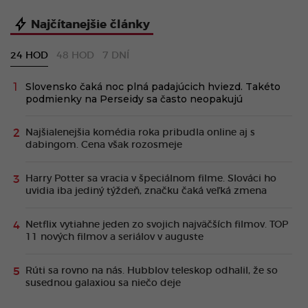
Najčítanejšie články
24 HOD
48 HOD
7 DNÍ
Slovensko čaká noc plná padajúcich hviezd. Takéto
podmienky na Perseidy sa často neopakujú
Najšialenejšia komédia roka pribudla online aj s
dabingom. Cena však rozosmeje
Harry Potter sa vracia v špeciálnom filme. Slováci ho
uvidia iba jediný týždeň, značku čaká veľká zmena
Netflix vytiahne jeden zo svojich najväčších filmov. TOP
11 nových filmov a seriálov v auguste
Rúti sa rovno na nás. Hubblov teleskop odhalil, že so
susednou galaxiou sa niečo deje