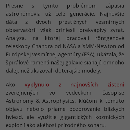
Presne s týmto problémom zápasia
astronómovia už celé generácie. Najnovšie
dáta z dvoch prestížnych vesmírnych
observatórií však priniesli prekvapivý zvrat.
Analýza, na ktorej pracovali röntgenové
teleskopy Chandra od NASA a XMM-Newton od
Európskej vesmírnej agentúry (ESA), ukázala, že
špirálové ramená našej galaxie siahajú omnoho
ďalej, než ukazovali doterajšie modely.
Ako
vyplynulo z najnovších zistení
zverejnených vo vedeckom časopise
Astronomy & Astrophysics, kľúčom k tomuto
objavu nebolo priame pozorovanie blízkych
hviezd, ale využitie gigantických kozmických
explózií ako akéhosi prírodného sonaru.