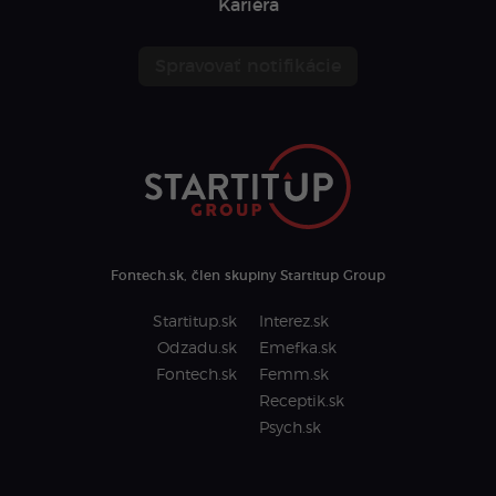
Kariéra
Spravovať notifikácie
Fontech.sk, člen skupiny Startitup Group
Startitup.sk
Interez.sk
Odzadu.sk
Emefka.sk
Fontech.sk
Femm.sk
Receptik.sk
Psych.sk