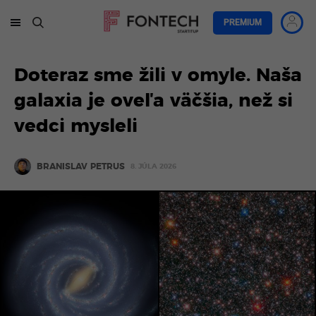
PREMIUM
Doteraz sme žili v omyle. Naša
galaxia je oveľa väčšia, než si
vedci mysleli
BRANISLAV PETRUS
8. JÚLA 2026