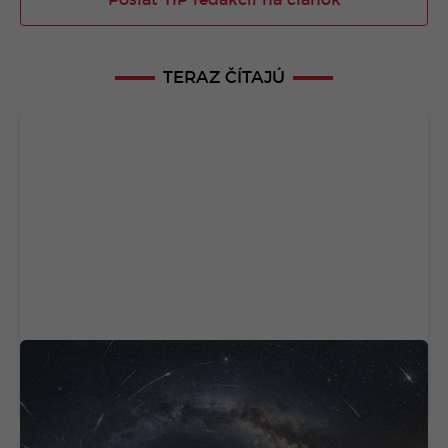
Poslať TIP redakcii na článok
TERAZ ČÍTAJÚ
Slovensko čaká noc plná padajúcich hviezd.
Takéto podmienky na Perseidy sa často
neopakujú