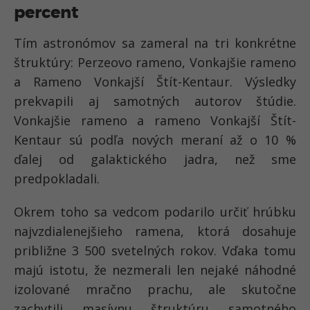
percent
Tím astronómov sa zameral na tri konkrétne
štruktúry: Perzeovo rameno, Vonkajšie rameno
a Rameno Vonkajší Štít-Kentaur. Výsledky
prekvapili aj samotných autorov štúdie.
Vonkajšie rameno a rameno Vonkajší Štít-
Kentaur sú podľa nových meraní až o 10 %
ďalej od galaktického jadra, než sme
predpokladali.
Okrem toho sa vedcom podarilo určiť hrúbku
najvzdialenejšieho ramena, ktorá dosahuje
približne 3 500 svetelných rokov. Vďaka tomu
majú istotu, že nezmerali len nejaké náhodné
izolované mračno prachu, ale skutočne
zachytili masívnu štruktúru samotného