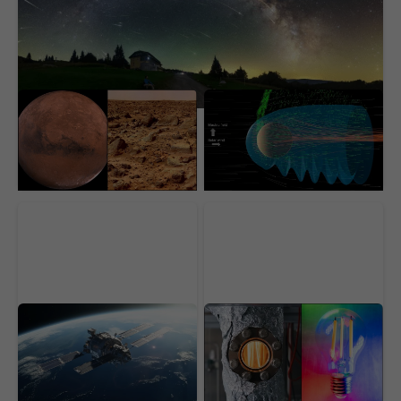
Takmer 20-ročný záber
Vedci nad Marsom
z Marsu opäť vyvoláva
objavili tajomné
rozruch. Ľudia nechcú
neviditeľné vlny, ktoré
uveriť tomu, čo vidia
ho pomaly ničia. Nedá sa
to zastaviť
Ľudia už na to nestačia.
Stačila im obyčajná
Umelá inteligencia
žiarovka. Vedci vytvorili
dostane veľkú
revolučný reaktor, ktorý
zodpovednosť vo
vyrieši problém
vesmíre
desaťročia