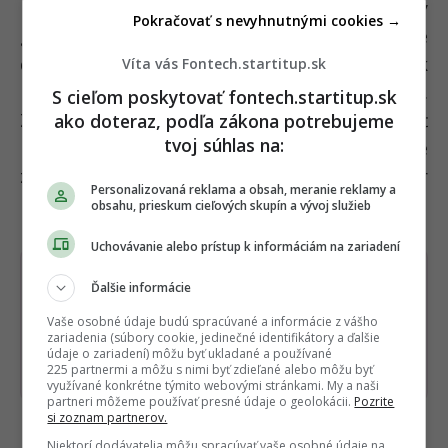
nedajú opakovať len tak na počkanie. Záblesky
Pokračovať s nevyhnutnými cookies →
gama žiarenia sú nevyspytateľné a tie, ktoré
dokážeme jasne pozorovať cez prachový disk
Víta vás Fontech.startitup.sk
našej vlastnej galaxie, sú mimoriadne vzácne.
S cieľom poskytovať fontech.startitup.sk
Za posledných 25 rokov sme ich dokázali využiť
ako doteraz, podľa zákona potrebujeme
tvoj súhlas na:
len hŕstku, no vedci sú pripravení okamžite
zachytiť akýkoľvek ďalší signál, ktorý im vesmír
Personalizovaná reklama a obsah, meranie reklamy a
pošle.
obsahu, prieskum cieľových skupín a vývoj služieb
Uchovávanie alebo prístup k informáciám na zariadení
Dostaň Fontech do svojich Google
Ďalšie informácie
odporúčaní
Vaše osobné údaje budú spracúvané a informácie z vášho
zariadenia (súbory cookie, jedinečné identifikátory a ďalšie
údaje o zariadení) môžu byť ukladané a používané
Pridať ako preferovaný zdroj
Fontech, odkaz sa otvorí 
225 partnermi a môžu s nimi byť zdieľané alebo môžu byť
využívané konkrétne týmito webovými stránkami. My a naši
partneri môžeme používať presné údaje o geolokácii.
Pozrite
si zoznam partnerov.
Čítajte viac z kategórie:
Vesmír a veda
Niektorí dodávatelia môžu spracúvať vaše osobné údaje na