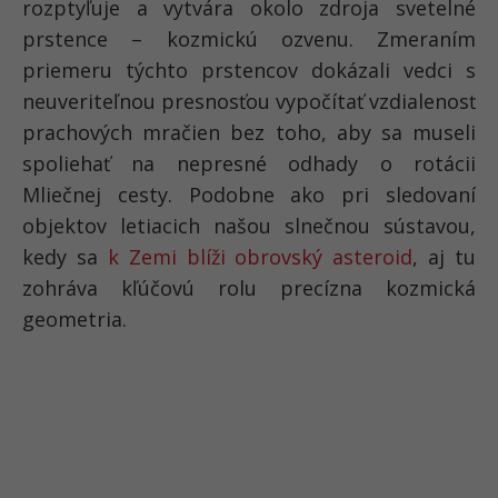
rozptyľuje a vytvára okolo zdroja svetelné
prstence – kozmickú ozvenu. Zmeraním
priemeru týchto prstencov dokázali vedci s
neuveriteľnou presnosťou vypočítať vzdialenosť
prachových mračien bez toho, aby sa museli
spoliehať na nepresné odhady o rotácii
Mliečnej cesty. Podobne ako pri sledovaní
objektov letiacich našou slnečnou sústavou,
kedy sa
k Zemi blíži obrovský asteroid
, aj tu
zohráva kľúčovú rolu precízna kozmická
geometria.