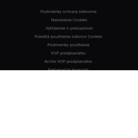
Podmienky ochrany súkromia
Nastavenia Cookies
Vyhlásenie o prístupnosti
Pravidlá používania súborov Cookies
Podmienky používania
VOP predplatného
Archív VOP predplatného
Reklamačný formulár
VOP reklamných služieb
Copyright© 2026 by Startitup, s. r. o.
Všetky práva vyhradené