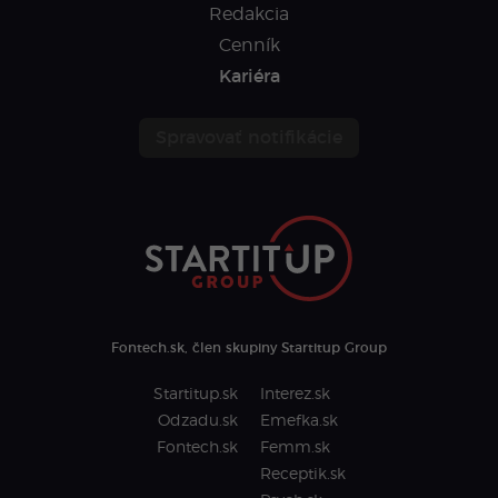
Redakcia
Cenník
Kariéra
Spravovať notifikácie
Fontech.sk, člen skupiny Startitup Group
Startitup.sk
Interez.sk
Odzadu.sk
Emefka.sk
Fontech.sk
Femm.sk
Receptik.sk