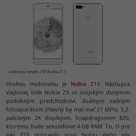
Uniknutý render ZTE Nubia Z11
Druhou možnosťou je
Nubia Z11
. Nástupca
vlajkovej lode Nubia Z9 so svojským dizajnom
podobným predchodcovi, duálnym zadným
fotoaparátom (hlavný by mal mať 21 MPx), 5,2-
palcovým 2K displejom, Snapdragonom 820,
ktorému bude sekundovať 4 GB RAM. To, či pre
nás ZTE pripravilo novú Nubiu alebo nás