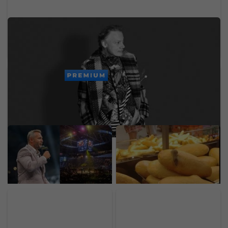
Zomrel svetoznámy hudobný velikán. Stál za
legendárnymi hitmi Madonny, U2 či Brintey
Spears
PREMIUM
Ondřej Novotný z
Na bochníku chleba sa
Oktagonu. Za McGregora
objavila myš. Fotka z
by dal aj 50 miliónov eur,
predajne známeho
organizáciu by predal za
reťazca obletela internet
astronomickú sumu