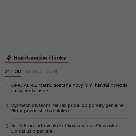
Najčítanejšie články
24 HOD
48 HOD
7 DNÍ
OFICIÁLNE: Matrix dostane nový film, hlavná hviezda
sa vyjadrila jasne
Výsmech divákom. Netflix pridal do ponuky geniálne
filmy, pozrie si ich málokto
Sci-fi, ktoré odrovnalo kritikov, mieri na Slovensko.
Dorazí už o pár dní