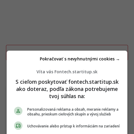
Poslať TIP redakcii na článok
Pokračovať s nevyhnutnými cookies →
Víta vás Fontech.startitup.sk
TERAZ ČÍTAJÚ
S cieľom poskytovať fontech.startitup.sk
ako doteraz, podľa zákona potrebujeme
tvoj súhlas na:
Personalizovaná reklama a obsah, meranie reklamy a
obsahu, prieskum cieľových skupín a vývoj služieb
Uchovávanie alebo prístup k informáciám na zariadení