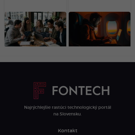
Dôchodok už v 20-ke:
Lietanie ti na celé dni
Generácia Z odmieta
ochromí myseľ aj
drieť do staroby, zavádza
trávenie. Dve veci
nový trend
rozhodnú o tom, ako
veľmi ťa cesta zomelie
Najrýchlejšie rastúci technologický portál
na Slovensku.
Kontakt