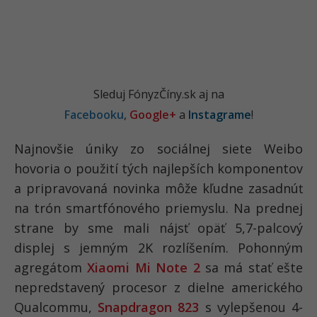
Sleduj FónyzČíny.sk aj na
Facebooku
,
Google+
a
Instagrame
!
Najnovšie úniky zo sociálnej siete Weibo
hovoria o použití tých najlepších komponentov
a pripravovaná novinka môže kľudne zasadnúť
na trón smartfónového priemyslu. Na prednej
strane by sme mali nájsť opäť 5,7-palcový
displej s jemným 2K rozlíšením. Pohonným
agregátom
Xiaomi Mi Note 2
sa má stať ešte
nepredstavený procesor z dielne amerického
Qualcommu,
Snapdragon 823
s vylepšenou 4-