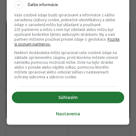
Ďalšie informácie
Vaše osobné údaje budú spracúvané a informácie z vášho
zariadenia (súbory cookie, jedinečné identifikátory a ďalšie
údaje o zariadení) môžu byť ukladané a používané
Samsung vyrobil takmer najlepší
RECENZIA
225 partnermi a môžu s nimi byť zdieľané alebo môžu byť
smartfón. Pokazil ho však tým najdôležitejším
využívané konkrétne týmito webovými stránkami. My a naši
(RECENZIA)
partneri môžeme používať presné údaje o geolokácii.
Pozrite
si zoznam partnerov.
Niektorí dodávatelia môžu spracúvať vaše osobné údaje na
základe oprávneného záujmu, proti ktorému môžete vzniesť
námietku pomocou možností nižšie. Dole na tejto stránke
alebo v ponuke webu nájdite odkaz, pomocou ktorého
môžete spravovať alebo odvolať súhlas v nastaveniach
ochrany súkromia a súborov cookie.
Zatmenie Slnka oberie
Nedocenený klenot
európsku fotovoltiku až
práve dorazil online aj s
Súhlasím
o 9,7 GW výkonu. Koľko
dabingom. Na jednom
stratia Slováci?
mieste sú všetky filmy
Nastavenia