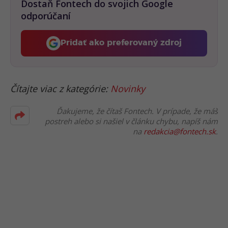
Dostaň Fontech do svojich Google
odporúčaní
Pridať ako preferovaný zdroj
Fontech, odkaz sa otvorí 
Čítajte viac z kategórie:
Novinky
Ďakujeme, že čítaš Fontech. V prípade, že máš
postreh alebo si našiel v článku chybu, napíš nám
na
redakcia@fontech.sk
.