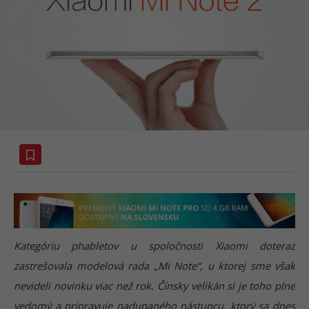
Kategóriu phabletov u spoločnosti Xiaomi doteraz
zastrešovala modelová rada „Mi Note“, u ktorej sme však
nevideli novinku viac než rok. Čínsky velikán si je toho plne
vedomý a pripravuje nadupaného nástupcu, ktorý sa dnes