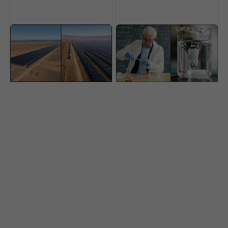
Čína buduje obrovský
Energetický svet je na
„solárny múr“.
nohách. Američania
Megaprojekt má zastaviť
vyrobili vodík za
ekologickú pohromu
rekordne nízku cenu