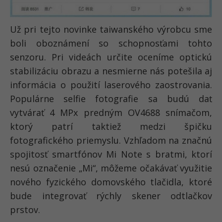
Už pri tejto novinke taiwanského výrobcu sme
boli oboznámení so schopnosťami tohto
senzoru. Pri videách určite oceníme optickú
stabilizáciu obrazu a nesmierne nás potešila aj
informácia o použití laserového zaostrovania.
Populárne selfie fotografie sa budú dať
vytvárať 4 MPx predným OV4688 snímačom,
ktorý patrí taktiež medzi špičku
fotografického priemyslu. Vzhľadom na značnú
spojitosť smartfónov Mi Note s bratmi, ktorí
nesú označenie „Mi“, môžeme očakávať využitie
nového fyzického domovského tlačidla, ktoré
bude integrovať rýchly skener odtlačkov
prstov.