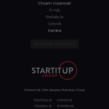
Chcem inzerovať
O nás
Redakcia
Cenník
Kariéra
Spravovať notifikácie
Fontech.sk, člen skupiny Startitup Group
Startitup.sk
Interez.sk
Odzadu.sk
Emefka.sk