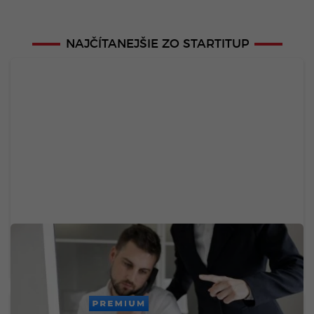
NAJČÍTANEJŠIE ZO STARTITUP
Jedna z najväčších slovenských bánk dnes mala
problémy. Výpadok zasiahol platby a ďalšie
služby
PREMIUM