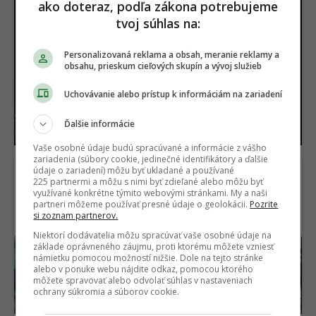
ako doteraz, podľa zákona potrebujeme
tvoj súhlas na:
Personalizovaná reklama a obsah, meranie reklamy a
obsahu, prieskum cieľových skupín a vývoj služieb
USA našli pod púšťou
Vedci sa vo Venuši celé
surovinový poklad za 152
roky mýlili. Pod jej
Uchovávanie alebo prístup k informáciám na zariadení
miliárd dolárov. V ťažbe
povrchom objavili
im stojí nečakaná
procesy, s ktorými sa
Ďalšie informácie
prekážka
ešte nestretli
Vaše osobné údaje budú spracúvané a informácie z vášho
zariadenia (súbory cookie, jedinečné identifikátory a ďalšie
údaje o zariadení) môžu byť ukladané a používané
225 partnermi a môžu s nimi byť zdieľané alebo môžu byť
využívané konkrétne týmito webovými stránkami. My a naši
partneri môžeme používať presné údaje o geolokácii.
Pozrite
si zoznam partnerov.
Niektorí dodávatelia môžu spracúvať vaše osobné údaje na
základe oprávneného záujmu, proti ktorému môžete vzniesť
Najlepší komediálny
Čínske autá útočia na
námietku pomocou možností nižšie. Dole na tejto stránke
seriál sa vrátil a prvá časť
svoju najväčšiu slabinu.
alebo v ponuke webu nájdite odkaz, pomocou ktorého
už je online. Ohlasy sa
Toto má byť riešenie,
môžete spravovať alebo odvolať súhlas v nastaveniach
rozchádzajú
ako si získať Slovákov
ochrany súkromia a súborov cookie.