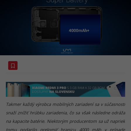
Takmer každý výrobca mobilných zariadení sa v súčasnosti
snaží znížiť hrúbku zariadenia, čo sa však následne odráža
na kapacite batérie. Niektorým producentom sa už napriek
tomu podarilo prelomiť hranicu 4000 mAh v prípade