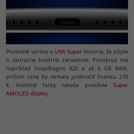
Posledné správy o
UMi Super
hovoria, že pôjde
o skutočne kvalitné zariadenie. Ponúknuť má
napríklad Snapdragon 820 a až 6 GB RAM,
pričom cena by nemala prekročiť hranicu 270
€. Kvalitné farby navyše ponúkne
Super
AMOLED displej
.