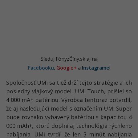
Sleduj FónyzČíny.sk aj na
Facebooku
,
Google+
a
Instagrame
!
Spoločnosť UMi sa tiež drží tejto stratégie a ich
posledný vlajkový model, UMi Touch, prišiel so
4 000 mAh batériou. Výrobca tentoraz potvrdil,
že aj nasledujúci model s označením UMi Super
bude rovnako vybavený batériou s kapacitou 4
000 mAh+, ktorú doplní aj technológia rýchleho
nabíjania. UMi tvrdí, že len 5 minút nabíjania