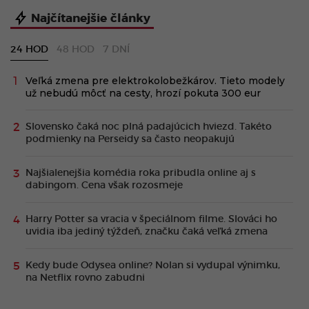
Najčítanejšie články
24 HOD
48 HOD
7 DNÍ
Veľká zmena pre elektrokolobežkárov. Tieto modely
už nebudú môcť na cesty, hrozí pokuta 300 eur
Slovensko čaká noc plná padajúcich hviezd. Takéto
podmienky na Perseidy sa často neopakujú
Najšialenejšia komédia roka pribudla online aj s
dabingom. Cena však rozosmeje
Harry Potter sa vracia v špeciálnom filme. Slováci ho
uvidia iba jediný týždeň, značku čaká veľká zmena
Kedy bude Odysea online? Nolan si vydupal výnimku,
na Netflix rovno zabudni