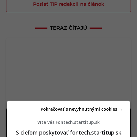
Poslať TIP redakcii na článok
TERAZ ČÍTAJÚ
Pokračovať s nevyhnutnými cookies →
Na Netflix dorazila geniálna novinka aj s
dabingom. Má aj slovenský rukopis
Víta vás Fontech.startitup.sk
S cieľom poskytovať fontech.startitup.sk