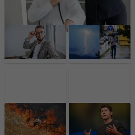
Odložil som si 70 % mzdy
Koniec pekelných
a investoval 1 900 eur.
horúčav na Slovensku:
Experiment ukázal, čo
Teploty spadnú aj o viac
návody na bohatstvo
ako 10 stupňov,
nespomínajú
meteorológovia vydali
varovania
Rusko hlási doteraz
Altman s majetkom 2,9
najmasívnejší útok:
miliardy eur: „Sme v
Obrana zostrelila vyše
singularite.“ Radí, na čom
600 dronov, plamene
teraz začať pracovať, ak
zachvátili jednu z
chceš uspieť