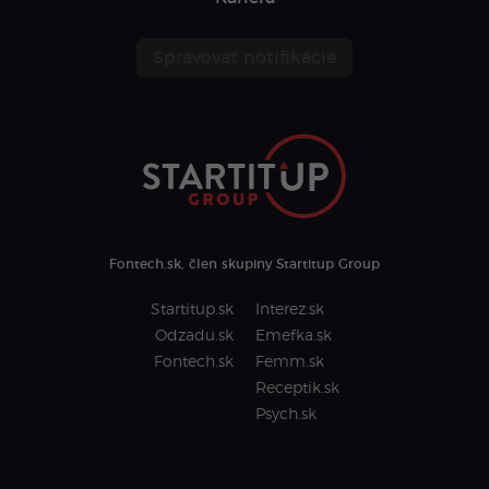
Spravovať notifikácie
Fontech.sk, člen skupiny Startitup Group
Startitup.sk
Interez.sk
Odzadu.sk
Emefka.sk
Fontech.sk
Femm.sk
Receptik.sk
Psych.sk