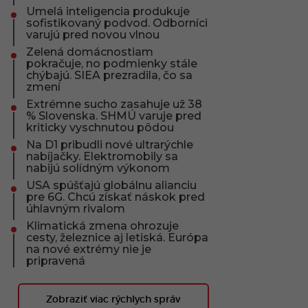
Umelá inteligencia produkuje
sofistikovaný podvod. Odborníci
varujú pred novou vlnou
Zelená domácnostiam
pokračuje, no podmienky stále
chýbajú. SIEA prezradila, čo sa
zmení
Extrémne sucho zasahuje už 38
% Slovenska. SHMÚ varuje pred
kriticky vyschnutou pôdou
Na D1 pribudli nové ultrarýchle
nabíjačky. Elektromobily sa
nabijú solídným výkonom
USA spúšťajú globálnu alianciu
pre 6G. Chcú získať náskok pred
úhlavným rivalom
Klimatická zmena ohrozuje
cesty, železnice aj letiská. Európa
na nové extrémy nie je
pripravená
Zobraziť viac rýchlych správ