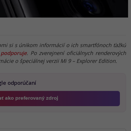
omi si s únikom informácií o ich smartfónoch ťažkú
o
podporuje
. Po zverejnení oficiálnych renderových
ácie o špeciálnej verzii Mi 9 – Explorer Edition.
gle odporúčaní
ať ako preferovaný zdroj
Fontech, odkaz sa otvorí v novom okne