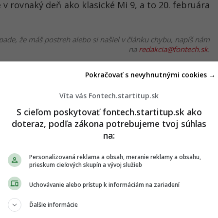
v rovnaký deň ako klasické Mi 9, a to 20. februára
pade, že máš postreh alebo si našiel v článku chybu, napíš nám
na
redakcia@fontech.sk
.
Pokračovať s nevyhnutnými cookies →
 TIP redakcii na článok
Víta vás Fontech.startitup.sk
S cieľom poskytovať fontech.startitup.sk ako
TERAZ ČÍTAJÚ
doteraz, podľa zákona potrebujeme tvoj súhlas
na:
Personalizovaná reklama a obsah, meranie reklamy a obsahu,
prieskum cieľových skupín a vývoj služieb
Uchovávanie alebo prístup k informáciám na zariadení
Ďalšie informácie