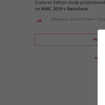
Explorer Edition bude predstavené 
na
MWC 2019 v Barcelone
.
Ďakujeme, že čítaš Fontech. V prí
Poslať