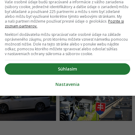
Vaše osobné údaje budú spracúvané a informácie z vášho zariadenia
(súbory cookie, jedinečné identifikátory a ďalšie údaje o zariadení) môžu
byť ukladané a používané 225 partnermi a môžu s nimi byť zdieľané
a
Mesiac ukrýva zdroj, bez ktorého
alebo môžu byť využívané konkrétne týmito webovými stránkami. My
a naši partneri môžeme používať presné údaje o geolokácii.
Pozrite si
vskou
astronauti neprežijú. Vedci už vedia, ako
zoznam partnerov.
ho vystopovať
Niektorí dodávatelia môžu spracúvať vaše osobné údaje na základe
oprávneného záujmu, proti ktorému môžete vzniesť námietku pomocou
možností nižšie. Dole na tejto stránke alebo v ponuke webu nájdite
odkaz, pomocou ktorého môžete spravovať alebo odvolať súhlas
v nastaveniach ochrany súkromia a súborov cookie.
Súhlasím
Nastavenia
a čínska automobilka
Slovenské cesty zaplavujú
uje o zákazníkov.
záhadné radary.
je chce zvýšiť
Ministerstvo tají dôležitú
dnym znižovaním ceny
vec, vodiči si musia dať
pozor