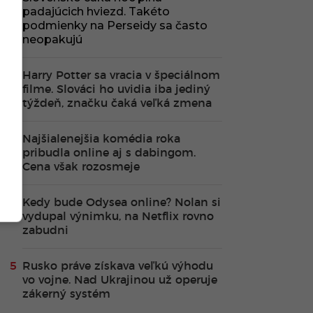
padajúcich hviezd. Takéto
podmienky na Perseidy sa často
neopakujú
Harry Potter sa vracia v špeciálnom
filme. Slováci ho uvidia iba jediný
týždeň, značku čaká veľká zmena
Najšialenejšia komédia roka
pribudla online aj s dabingom.
Cena však rozosmeje
Kedy bude Odysea online? Nolan si
vydupal výnimku, na Netflix rovno
zabudni
Rusko práve získava veľkú výhodu
vo vojne. Nad Ukrajinou už operuje
zákerný systém