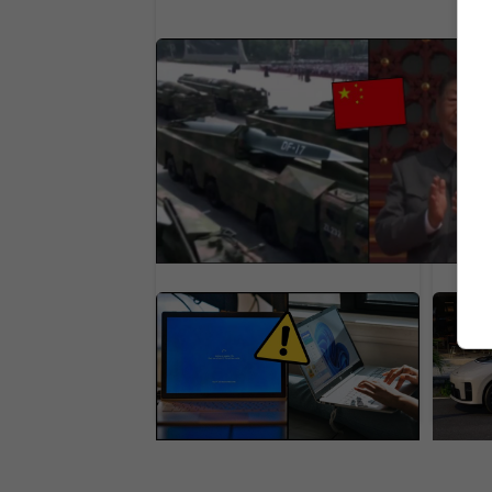
Takmer nič ju nezostrelí. Čína ukázal
obávanú hypersonickú zbraň s obro
rýchlosťou
Microsoft varuje ľudí pred
Slávn
falošnou aktualizáciou.
a boj
Útok môže obísť heslo aj
Preda
viacfaktorové overenie
rapí