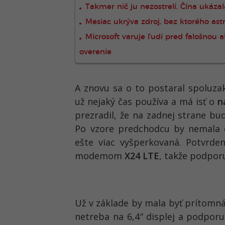
Takmer nič ju nezostrelí. Čína ukáz
Mesiac ukrýva zdroj, bez ktorého ast
Microsoft varuje ľudí pred falošnou a
overenie
A znovu sa o to postaral spoluzak
už nejaký čas používa a má isť o
n
prezradil, že na zadnej strane b
Po vzore predchodcu by nemala 
ešte viac vyšperkovaná. Potvrde
modemom
X24 LTE
, takže podpor
Už v základe by mala byť prítom
netreba na 6,4″ displej a podpor