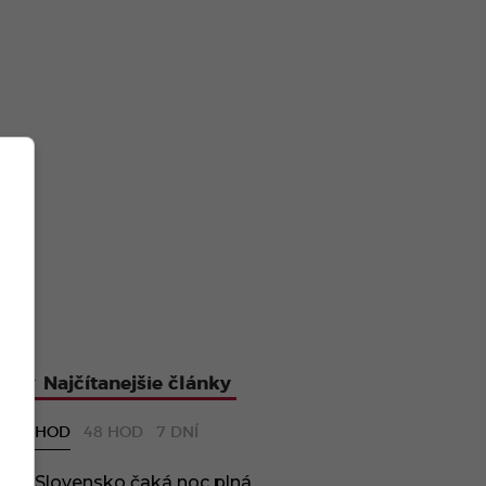
Najčítanejšie články
24 HOD
48 HOD
7 DNÍ
Slovensko čaká noc plná