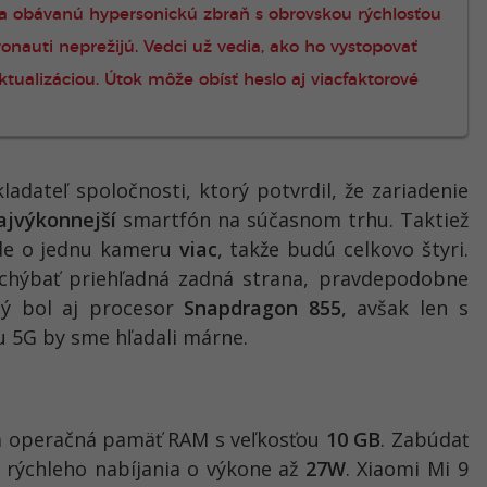
ala obávanú hypersonickú zbraň s obrovskou rýchlosťou
ronauti neprežijú. Vedci už vedia, ako ho vystopovať
ktualizáciou. Útok môže obísť heslo aj viacfaktorové
ladateľ spoločnosti, ktorý potvrdil, že zariadenie
ajvýkonnejší
smartfón na súčasnom trhu. Taktiež
ude o jednu kameru
viac
, takže budú celkovo štyri.
chýbať priehľadná zadná strana, pravdepodobne
ný bol aj procesor
Snapdragon 855
, avšak len s
u 5G by sme hľadali márne.
ná operačná pamäť RAM s veľkosťou
10 GB
. Zabúdať
u rýchleho nabíjania o výkone až
27W
. Xiaomi Mi 9