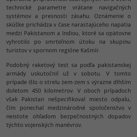
technické parametre vrátane navigačných
systémov a presnosti zásahu. Oznámenie o
skúške prichádza v čase narastajúceho napätia
medzi Pakistanom a Indiou, ktoré sa opätovne
vyhrotilo po smrteľnom útoku na skupinu
turistov v spornom regióne Kašmír.
Podobný raketový test sa podľa pakistanskej
armády uskutočnil už v sobotu. V tomto
prípade išlo o strelu zem-zem s výrazne dlhším
doletom 450 kilometrov. V oboch prípadoch
však Pakistan nešpecifikoval miesto odpalu,
čím ponechal medzinárodné spoločenstvo v
neistote ohľadom bezpečnostných dopadov
týchto vojenských manévrov.