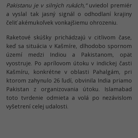
Pakistanu je v silných rukách,“
uviedol premiér
a vyslal tak jasný signál o odhodlaní krajiny
čeliť akémukoľvek vonkajšiemu ohrozeniu.
Raketové skúšky prichádzajú v citlivom čase,
keď sa situácia v Kašmíre, dlhodobo spornom
území medzi Indiou a Pakistanom, opäť
vyostruje. Po aprílovom útoku v indickej časti
Kašmíru, konkrétne v oblasti Pahalgám, pri
ktorom zahynulo 26 ľudí, obvinila India priamo
Pakistan z organizovania útoku. Islamabad
toto tvrdenie odmieta a volá po nezávislom
vyšetrení celej udalosti.