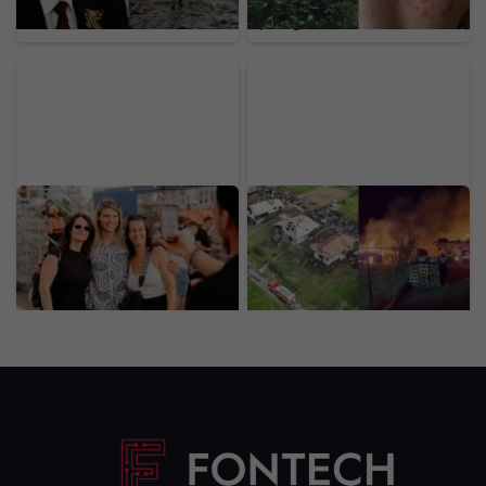
spôsobuje bolestivé
pľuzgiere
Nájdeš sa na našich
Nočný požiar na
fotkách? Toto je
Horehroní spálil 10
LOVESTREAM deň druhý
stavieb: Hasiči priamo na
očami našej redakcie
mieste odhalili podozrivú
(FOTOGALÉRIA)
príčinu