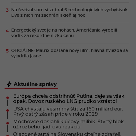
Na festival som si zobral 6 technologických vychytávok.
Dve z nich mi zachránili deň aj noc
Energetický svet je na nohách. Američania vyrobili
vodík za rekordne nízku cenu
OFICIÁLNE: Matrix dostane nový film, hlavná hviezda sa
vyjadrila jasne
Aktuálne správy
Európa chcela odstrihnúť Putina, deje sa však
opak. Dovoz ruského LNG prudko vzrástol
USA chystajú vesmírny štít za 160 miliárd eur.
Prvý ostrý zásah príde v roku 2029
Mochovce dosiahli kľúčový míľnik. Štvrtý blok
už rozbehol jadrovú reakciu
Ojazdené autá na Slovensku citeľne zdraželi.