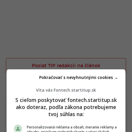
Poslať TIP redakcii na článok
Pokračovať s nevyhnutnými cookies →
TERAZ ČÍTAJÚ
Víta vás Fontech.startitup.sk
S cieľom poskytovať fontech.startitup.sk
ako doteraz, podľa zákona potrebujeme
tvoj súhlas na:
Personalizovaná reklama a obsah, meranie reklamy a
obsahu, prieskum cieľových skupín a vývoj služieb