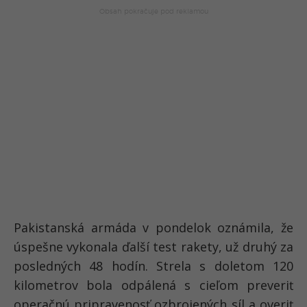
Pakistanská armáda v pondelok oznámila, že
úspešne vykonala ďalší test rakety, už druhý za
posledných 48 hodín. Strela s doletom 120
kilometrov bola odpálená s cieľom preveriť
operačnú pripravenosť ozbrojených síl a overiť