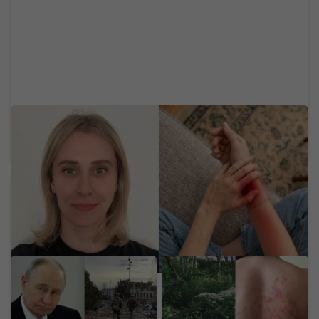
Neurologička odporúča metódu 60-5-3-30:
Mravčenie v končatinách môže byť neškodnou
reakciou na tlak, ale aj varovným signálom
Putin chystá anexiu v
Na Slovensku sa šíri
ďalšej krajine. Štyri štáty
nebezpečný gigant z
NATO varujú pred
Kaukazu: Pozor na
hrozbou pre Európu
rastlinu, ktorej dotyk