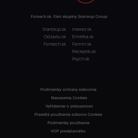
Fontech.sk, člen skupiny Startitup Group
Startitup.sk
Interez.sk
Odzadu.sk
Emefka.sk
Fontech.sk
Femm.sk
Receptik.sk
Psych.sk
Podmienky ochrany súkromia
Nastavenia Cookies
Vyhlásenie o prístupnosti
Pravidlá používania súborov Cookies
Podmienky používania
VOP predplatného