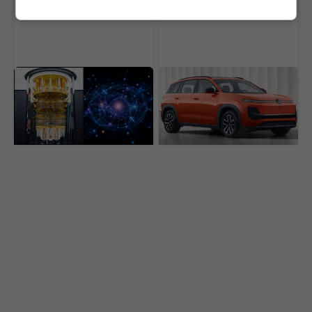
Fyzici videli kvantový jav,
Volkswagen ukázal svoju
ktorý bol doteraz skrytý.
odpoveď na čínske
Môže odhaliť tajomstvá
elektromobily.
supravodivosti
Paradoxne mu pomáhajú
práve Číňania