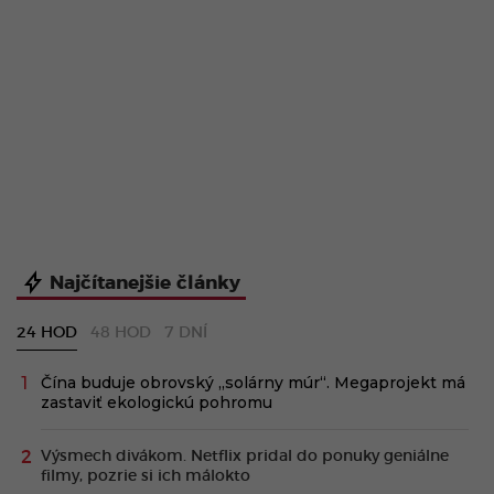
Najčítanejšie články
24 HOD
48 HOD
7 DNÍ
Čína buduje obrovský „solárny múr“. Megaprojekt má
zastaviť ekologickú pohromu
Výsmech divákom. Netflix pridal do ponuky geniálne
filmy, pozrie si ich málokto