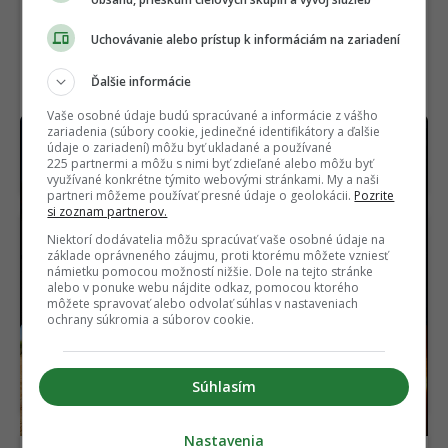
Uchovávanie alebo prístup k informáciám na zariadení
Ďalšie informácie
Vaše osobné údaje budú spracúvané a informácie z vášho
zariadenia (súbory cookie, jedinečné identifikátory a ďalšie
Majiteľ Hyundaiu zvýšil dojazd svojho EV
údaje o zariadení) môžu byť ukladané a používané
takmer o 150 km. Urobil pritom úplne triviálnu
225 partnermi a môžu s nimi byť zdieľané alebo môžu byť
vec
využívané konkrétne týmito webovými stránkami. My a naši
partneri môžeme používať presné údaje o geolokácii.
Pozrite
si zoznam partnerov.
Niektorí dodávatelia môžu spracúvať vaše osobné údaje na
základe oprávneného záujmu, proti ktorému môžete vzniesť
námietku pomocou možností nižšie. Dole na tejto stránke
alebo v ponuke webu nájdite odkaz, pomocou ktorého
môžete spravovať alebo odvolať súhlas v nastaveniach
ochrany súkromia a súborov cookie.
Izrael otestoval záhadnú
Vedci sa pozreli na Slnko
kapsulovú zbraň.
s rekordným detailom.
Výrobca tají to
Uvideli niečo doteraz
Súhlasím
najdôležitejšie
nevídané
Nastavenia