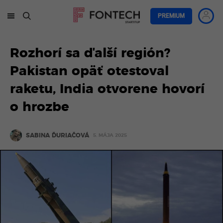
PREMIUM
Rozhorí sa ďalší región?
Pakistan opäť otestoval
raketu, India otvorene hovorí
o hrozbe
SABINA ĎURIAČOVÁ
5. MÁJA 2025