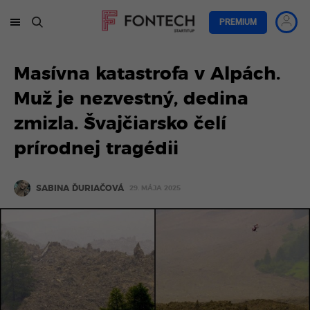
PREMIUM
Masívna katastrofa v Alpách.
Muž je nezvestný, dedina
zmizla. Švajčiarsko čelí
prírodnej tragédii
SABINA ĎURIAČOVÁ
29. MÁJA 2025