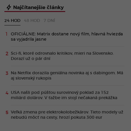
Najčítanejšie články
24 HOD
48 HOD
7 DNÍ
OFICIÁLNE: Matrix dostane nový film, hlavná hviezda
sa vyjadrila jasne
Sci-fi, ktoré odrovnalo kritikov, mieri na Slovensko.
Dorazí už o pár dní
Na Netflix dorazila geniálna novinka aj s dabingom. Má
aj slovenský rukopis
USA našli pod púšťou surovinový poklad za 152
miliárd dolárov. V ťažbe im stojí nečakaná prekážka
Veľká zmena pre elektrokolobežkárov. Tieto modely už
nebudú môcť na cesty, hrozí pokuta 300 eur