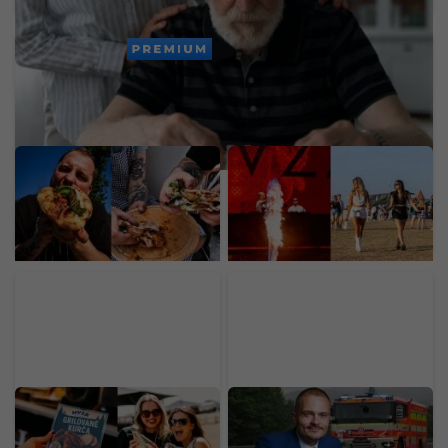
PREMIUM
Mladý Ukrajinec otvoril v
Prvý deň LOVESTREAMU
Bratislave nový street
odštartoval vo veľkom.
food za 30-tisíc eur. Prax
Pozri si exkluzívne fotky
získal v michelinských
priamo z miesta diania
reštauráciách
Gastro na
Miliardár Strnad rozširuje
LOVESTREAME: Polovica
výrobu na Slovensku.
kuraťa za 12 eur a smash
Hlási rekord a zákazky za