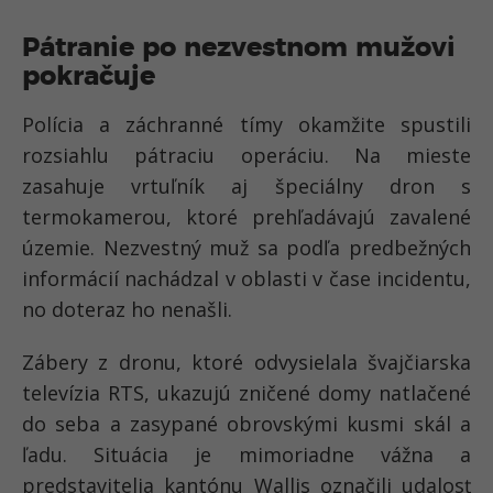
Pátranie po nezvestnom mužovi
pokračuje
Polícia a záchranné tímy okamžite spustili
rozsiahlu pátraciu operáciu. Na mieste
zasahuje vrtuľník aj špeciálny dron s
termokamerou, ktoré prehľadávajú zavalené
územie. Nezvestný muž sa podľa predbežných
informácií nachádzal v oblasti v čase incidentu,
no doteraz ho nenašli.
Zábery z dronu, ktoré odvysielala švajčiarska
televízia RTS, ukazujú zničené domy natlačené
do seba a zasypané obrovskými kusmi skál a
ľadu. Situácia je mimoriadne vážna a
predstavitelia kantónu Wallis označili udalosť