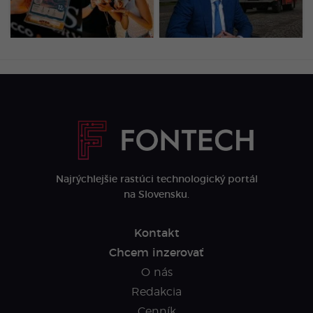
burger za 10 eur
46 miliárd eur
(PREHĽAD CIEN)
Najrýchlejšie rastúci technologický portál
na Slovensku.
Kontakt
Chcem inzerovať
O nás
Redakcia
Cenník