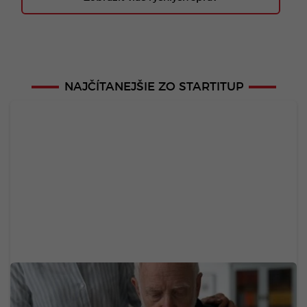
NAJČÍTANEJŠIE ZO STARTITUP
Chceš sa vyhnúť demencii v starobe? Zmenou
troch návykov medzi 45. a 65. rokom získaš vyše
dekádu zdravého života