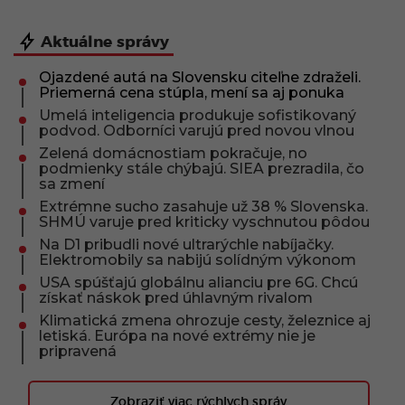
Aktuálne správy
Ojazdené autá na Slovensku citeľne zdraželi.
Priemerná cena stúpla, mení sa aj ponuka
Umelá inteligencia produkuje sofistikovaný
podvod. Odborníci varujú pred novou vlnou
Zelená domácnostiam pokračuje, no
podmienky stále chýbajú. SIEA prezradila, čo
sa zmení
Extrémne sucho zasahuje už 38 % Slovenska.
SHMÚ varuje pred kriticky vyschnutou pôdou
Na D1 pribudli nové ultrarýchle nabíjačky.
Elektromobily sa nabijú solídným výkonom
USA spúšťajú globálnu alianciu pre 6G. Chcú
získať náskok pred úhlavným rivalom
Klimatická zmena ohrozuje cesty, železnice aj
letiská. Európa na nové extrémy nie je
pripravená
Zobraziť viac rýchlych správ