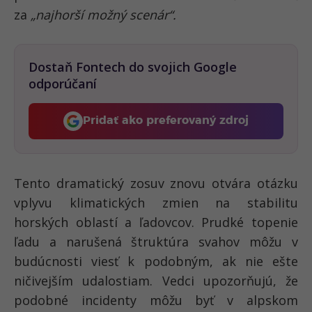
za
„najhorší možný scenár“.
Dostaň Fontech do svojich Google
odporúčaní
Pridať ako preferovaný zdroj
Fontech, odkaz sa otvorí 
Tento dramatický zosuv znovu otvára otázku
vplyvu klimatických zmien na stabilitu
horských oblastí a ľadovcov. Prudké topenie
ľadu a narušená štruktúra svahov môžu v
budúcnosti viesť k podobným, ak nie ešte
ničivejším udalostiam. Vedci upozorňujú, že
podobné incidenty môžu byť v alpskom