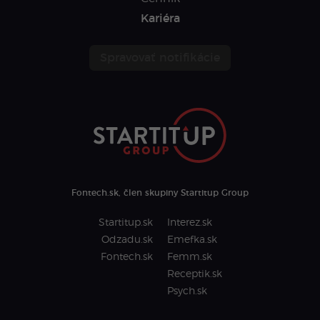
Kariéra
Spravovať notifikácie
Fontech.sk, člen skupiny Startitup Group
Startitup.sk
Interez.sk
Odzadu.sk
Emefka.sk
Fontech.sk
Femm.sk
Receptik.sk
Psych.sk