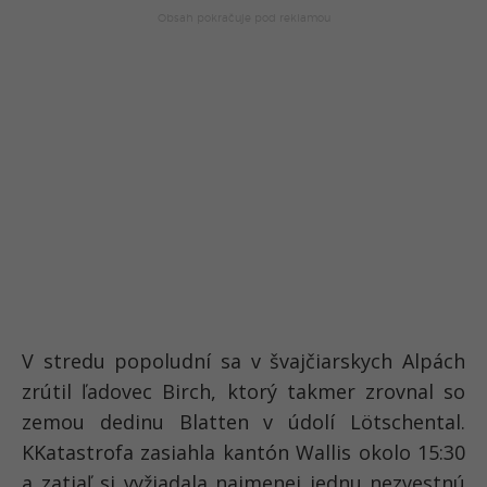
V stredu popoludní sa v švajčiarskych Alpách
zrútil ľadovec Birch, ktorý takmer zrovnal so
zemou dedinu Blatten v údolí Lötschental.
KKatastrofa zasiahla kantón Wallis okolo 15:30
a zatiaľ si vyžiadala najmenej jednu nezvestnú