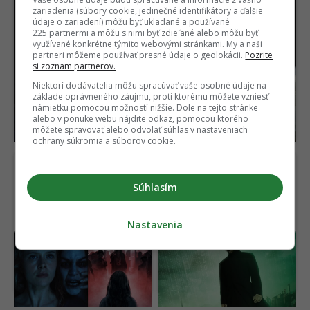
zariadenia (súbory cookie, jedinečné identifikátory a ďalšie
údaje o zariadení) môžu byť ukladané a používané
225 partnermi a môžu s nimi byť zdieľané alebo môžu byť
využívané konkrétne týmito webovými stránkami. My a naši
partneri môžeme používať presné údaje o geolokácii.
Pozrite
si zoznam partnerov.
Volkswagen mení
Ötzi prekvapil vedeckú
Niektorí dodávatelia môžu spracúvať vaše osobné údaje na
stratégiu. Kľúčovú
obec. Na tele 5 300
základe oprávneného záujmu, proti ktorému môžete vzniesť
technológiu pre
rokov starého muža
námietku pomocou možností nižšie. Dole na tejto stránke
elektromobily vyvíja v
objavili život
alebo v ponuke webu nájdite odkaz, pomocou ktorého
Číne
môžete spravovať alebo odvolať súhlas v nastaveniach
ochrany súkromia a súborov cookie.
Súhlasím
Nastavenia
Horor, ktorý desil celú
OFICIÁLNE: Matrix
generáciu, je späť. Nový
dostane nový film,
film ukazuje čistú hrôzu
hlavná hviezda sa
(VIDEO)
vyjadrila jasne