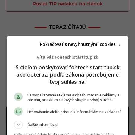
Poslať TIP redakcii na článok
TERAZ ČÍTAJÚ
Pokračovať s nevyhnutnými cookies →
Víta vás Fontech.startitup.sk
S cieľom poskytovať fontech.startitup.sk
ako doteraz, podľa zákona potrebujeme
tvoj súhlas na:
Personalizovaná reklama a obsah, meranie reklamy a
obsahu, prieskum cieľových skupín a vývoj služieb
SpaceX narazila do Mesiaca. Odpad z rakety
Uchovávanie alebo prístup k informáciám na zariadení
vytvoril kráter, vedci varujú pred rizikom
Ďalšie informácie
Vaše osobné údaje budú spracúvané a informácie z vášho