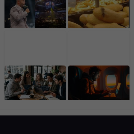
Oktagonu. Za McGregora
objavila myš. Fotka z
by dal aj 50 miliónov eur,
predajne známeho
organizáciu by predal za
reťazca obletela internet
astronomickú sumu
Dôchodok už v 20-ke:
Lietanie ti na celé dni
Generácia Z odmieta
ochromí myseľ aj
drieť do staroby, zavádza
trávenie. Dve veci
nový trend
rozhodnú o tom, ako
veľmi ťa cesta zomelie