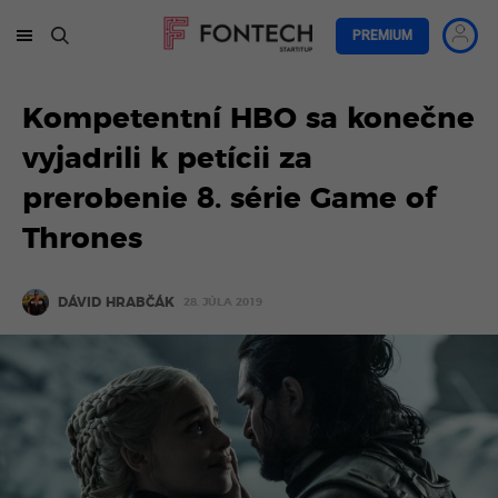
PREMIUM
Kompetentní HBO sa konečne
vyjadrili k petícii za
prerobenie 8. série Game of
Thrones
DÁVID HRABČÁK
28. JÚLA 2019