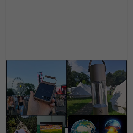
Na festival som si zobral 6 technologických
vychytávok. Dve z nich mi zachránili deň aj noc
RECENZIA
Samsung
Vedci tomu nerozumejú.
vyrobil takmer najlepší
Jadro Zeme náhle
smartfón. Pokazil ho
zmenilo smer