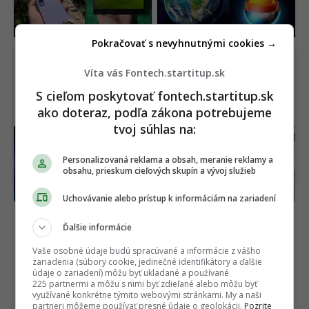
však tým najdôležitejším
(RECENZIA)
Pokračovať s nevyhnutnými cookies →
Víta vás Fontech.startitup.sk
S cieľom poskytovať fontech.startitup.sk
ako doteraz, podľa zákona potrebujeme
tvoj súhlas na:
Veľký prelom vo fyzike:
Záujem ľudí je
Vedci naučili teplo prúdiť
ohromujúci, tvrdí riaditeľ.
Personalizovaná reklama a obsah, meranie reklamy a
ako svetlo v optickom
Elektrická Kia valcuje
obsahu, prieskum cieľových skupín a vývoj služieb
vlákne
konkurenciu v Európe
Uchovávanie alebo prístup k informáciám na zariadení
Ďalšie informácie
Vaše osobné údaje budú spracúvané a informácie z vášho
zariadenia (súbory cookie, jedinečné identifikátory a ďalšie
údaje o zariadení) môžu byť ukladané a používané
225 partnermi a môžu s nimi byť zdieľané alebo môžu byť
využívané konkrétne týmito webovými stránkami. My a naši
partneri môžeme používať presné údaje o geolokácii.
Pozrite