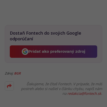
Dostaň Fontech do svojich Google
odporúčaní
Pridať ako preferovaný zdroj
Fontech, odkaz sa otvorí 
Zdroj:
BGR
Ďakujeme, že čítaš Fontech. V prípade, že máš
postreh alebo si našiel v článku chybu, napíš nám
na
redakcia@fontech.sk
.