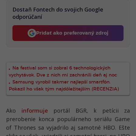
Dostaň Fontech do svojich Google
odporúčaní
Pridať ako preferovaný zdroj
Fontech, odkaz sa otvorí 
Na festival som si zobral 6 technologických
vychytávok. Dve z nich mi zachránili deň aj noc
Samsung vyrobil takmer najlepší smartfón.
Pokazil ho však tým najdôležitejším (RECENZIA)
Ako
informuje
portál BGR, k petícii za
prerobenie konca populárneho seriálu Game
of Thrones sa vyjadrilo aj samotné HBO. Ešte