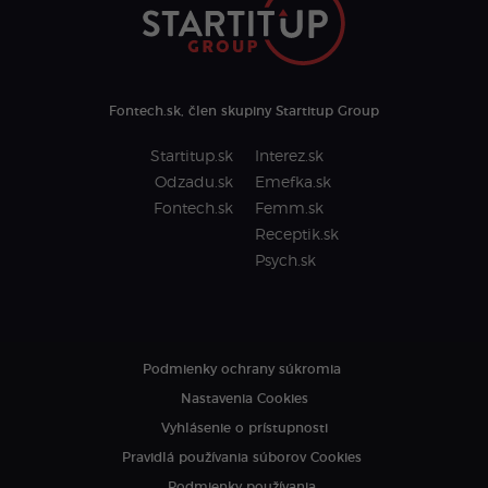
Fontech.sk, člen skupiny Startitup Group
Startitup.sk
Interez.sk
Odzadu.sk
Emefka.sk
Fontech.sk
Femm.sk
Receptik.sk
Psych.sk
Podmienky ochrany súkromia
Nastavenia Cookies
Vyhlásenie o prístupnosti
Pravidlá používania súborov Cookies
Podmienky používania