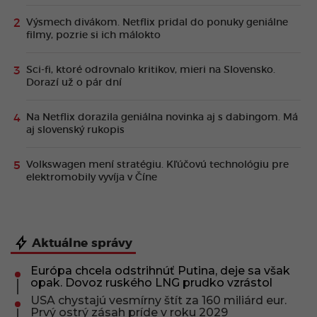
Výsmech divákom. Netflix pridal do ponuky geniálne
filmy, pozrie si ich málokto
Sci-fi, ktoré odrovnalo kritikov, mieri na Slovensko.
Dorazí už o pár dní
Na Netflix dorazila geniálna novinka aj s dabingom. Má
aj slovenský rukopis
Volkswagen mení stratégiu. Kľúčovú technológiu pre
elektromobily vyvíja v Číne
Aktuálne správy
Európa chcela odstrihnúť Putina, deje sa však
opak. Dovoz ruského LNG prudko vzrástol
USA chystajú vesmírny štít za 160 miliárd eur.
Prvý ostrý zásah príde v roku 2029