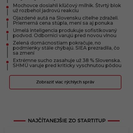
Mochovce dosiahli kľúčový míľnik. Štvrtý blok
už rozbehol jadrovú reakciu
Ojazdené autá na Slovensku citeľne zdraželi.
Priemerná cena stúpla, mení sa aj ponuka
Umelá inteligencia produkuje sofistikovaný
podvod. Odborníci varujú pred novou vlnou
Zelená domácnostiam pokračuje, no
podmienky stále chýbajú. SIEA prezradila, čo
sa zmení
Extrémne sucho zasahuje už 38 % Slovenska.
SHMÚ varuje pred kriticky vyschnutou pôdou
Zobraziť viac rýchlych správ
NAJČÍTANEJŠIE ZO STARTITUP