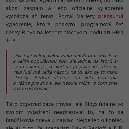
skôr sa však vyjadrili aj samotní herci, no HBO
akosi zaspalo a jeho oficiálne vyjadrenie
vychádza až teraz. Portál Variety
predsunul
vyjadrenie, ktoré poskytol programový šéf
Casey Bloys na letnom tlačovom podujatí HBO
TCA:
„Existuje veľmi, veľmi málo nevýhod v súvislosti
s veľmi populárnou šou, ale jedna, na ktorú si
spomeniem je, že keď sa ju pokúsite ukončiť,
veľa ľudí má veľké názory na to, ako by to malo
skončiť. Petícia ukazuje na veľa nadšenia
a vášne pre show, ale nebola ničím, o čom sme
vážne uvažovali.“
Táto odpoveď dáva zmysel, ale Bloys údajne vo
svojom vyjadrení neadresoval to, na čo sa
fanúšikovia hnevajú najviac. Nejde len o koniec,
ale aj o to, že scenáristi David Benioff a D.B.