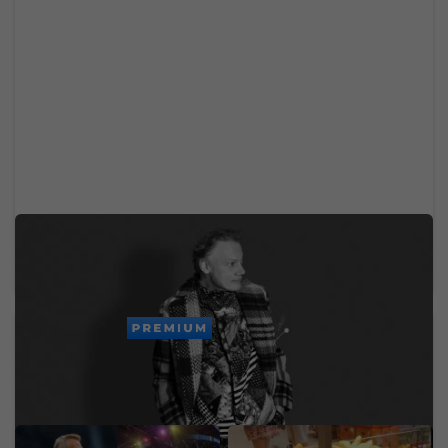
Zomrel svetoznámy hudobný velikán. Stál za
legendárnymi hitmi Madonny, U2 či Brintey
Spears
PREMIUM
Ondřej Novotný z
Na bochníku chleba sa