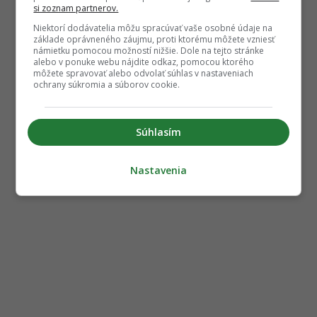
si zoznam partnerov.
Niektorí dodávatelia môžu spracúvať vaše osobné údaje na
základe oprávneného záujmu, proti ktorému môžete vzniesť
námietku pomocou možností nižšie. Dole na tejto stránke
alebo v ponuke webu nájdite odkaz, pomocou ktorého
môžete spravovať alebo odvolať súhlas v nastaveniach
ochrany súkromia a súborov cookie.
Súhlasím
Nastavenia