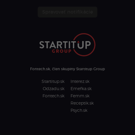
Spravovať notifikácie
Fontech.sk, člen skupiny Startitup Group
Startitup.sk
Interez.sk
Odzadu.sk
Emefka.sk
Fontech.sk
Femm.sk
Receptik.sk
Psych.sk