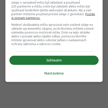
údaje o zariadení) môžu byť ukladané a používané
225 partnermi a môžu s nimi byť zdieľané alebo môžu byť
využívané konkrétne týmito webovými stránkami. My a naši
partneri môžeme používať presné údaje o geolokácii.
Pozrite
si zoznam partnerov.
Niektorí dodávatelia môžu spracúvať vaše osobné údaje na
základe oprávneného záujmu, proti ktorému môžete vzniesť
námietku pomocou možností nižšie. Dole na tejto stránke
alebo v ponuke webu nájdite odkaz, pomocou ktorého
môžete spravovať alebo odvolať súhlas v nastaveniach
ochrany súkromia a súborov cookie.
Súhlasím
Nastavenia