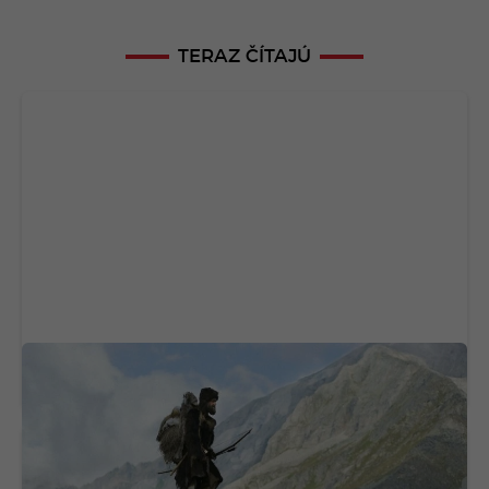
TERAZ ČÍTAJÚ
Ötzi prekvapil vedeckú obec. Na tele 5 300
rokov starého muža objavili život