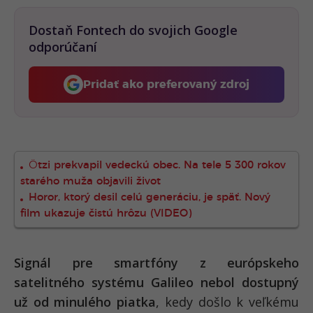
Dostaň Fontech do svojich Google
odporúčaní
Pridať ako preferovaný zdroj
Fontech, odkaz sa otvorí 
Ötzi prekvapil vedeckú obec. Na tele 5 300 rokov
starého muža objavili život
Horor, ktorý desil celú generáciu, je späť. Nový
film ukazuje čistú hrôzu (VIDEO)
Signál pre smartfóny z európskeho
satelitného systému Galileo nebol dostupný
už od minulého piatka
, kedy došlo k veľkému