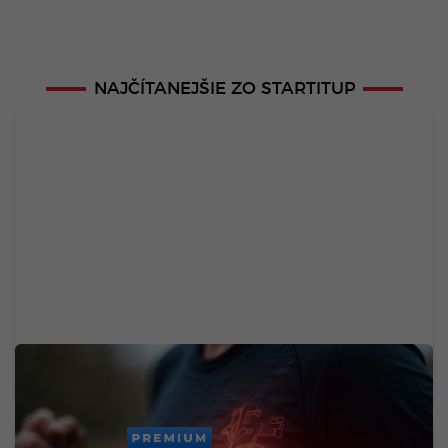
NAJČÍTANEJŠIE ZO STARTITUP
Expertky odporúčajú 1/3 šálky jednej potraviny
denne. Zlý cholesterol klesne o 7 %
PREMIUM