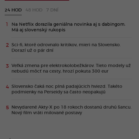
24 HOD
48 HOD
7 DNÍ
Na Netflix dorazila geniálna novinka aj s dabingom.
Má aj slovenský rukopis
Sci-fi, ktoré odrovnalo kritikov, mieri na Slovensko.
Dorazí už o pár dní
Veľká zmena pre elektrokolobežkárov. Tieto modely už
nebudú môcť na cesty, hrozí pokuta 300 eur
Slovensko čaká noc plná padajúcich hviezd. Takéto
podmienky na Perseidy sa často neopakujú
Nevydarené Akty-X po 18 rokoch dostanú druhú šancu.
Nový film vráti milované postavy