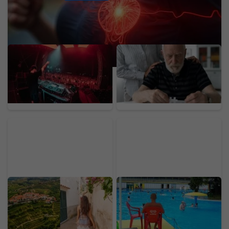
Ušetri na Lovestream
Chceš sa vyhnúť
festivale: Naši čitatelia
demencii v starobe?
majú až 30 % zľavu na
Zmenou troch návykov
všetky lístky
medzi 45. a 65. rokom
získaš vyše dekádu
zdravého života
Toskánsko bez
Na kúpalisku pri Šali
miliardárov a s vínom za
unikla neznáma látka.
6 eur. Tajný poklad
Ľudí pálili oči, 8 osôb
Európy nájdeš kúsok za
museli odviezť do
našimi hraniciami
nemocnice