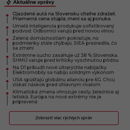
Aktuálne správy
Ojazdené autá na Slovensku citeľne zdraželi.
Priemerná cena stúpla, mení sa aj ponuka
Umelá inteligencia produkuje sofistikovaný
podvod. Odborníci varujú pred novou vlnou
Zelená domácnostiam pokračuje, no
podmienky stále chýbajú. SIEA prezradila, čo
sa zmení
Extrémne sucho zasahuje už 38 % Slovenska.
SHMÚ varuje pred kriticky vyschnutou pôdou
Na D1 pribudli nové ultrarýchle nabíjačky.
Elektromobily sa nabijú solídným výkonom
USA spúšťajú globálnu alianciu pre 6G. Chcú
získať náskok pred úhlavným rivalom
Klimatická zmena ohrozuje cesty, železnice aj
letiská. Európa na nové extrémy nie je
pripravená
Zobraziť viac rýchlych správ