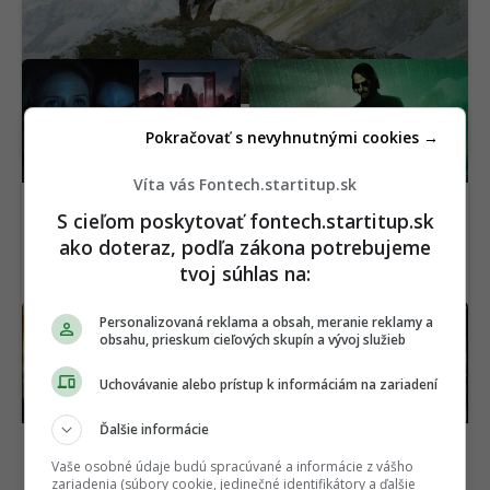
Horor, ktorý desil celú
OFICIÁLNE: Matrix
generáciu, je späť. Nový
dostane nový film,
film ukazuje čistú hrôzu
hlavná hviezda sa
Pokračovať s nevyhnutnými cookies →
(VIDEO)
vyjadrila jasne
Víta vás Fontech.startitup.sk
S cieľom poskytovať fontech.startitup.sk
ako doteraz, podľa zákona potrebujeme
tvoj súhlas na:
Výsmech divákom.
Európska únia chce
Personalizovaná reklama a obsah, meranie reklamy a
obsahu, prieskum cieľových skupín a vývoj služieb
Netflix pridal do ponuky
zrušiť šedú zónu
geniálne filmy, pozrie si
elektromobilov. Prísne
ich málokto
nariadenie začne platiť
Uchovávanie alebo prístup k informáciám na zariadení
už tento rok
Ďalšie informácie
Vaše osobné údaje budú spracúvané a informácie z vášho
zariadenia (súbory cookie, jedinečné identifikátory a ďalšie