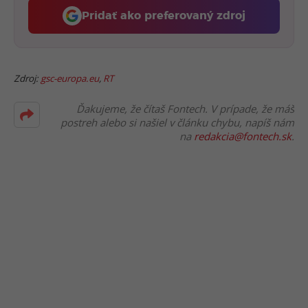
Pridať ako preferovaný zdroj
Fontech, odkaz sa otvorí 
Zdroj:
gsc-europa.eu
,
RT
Ďakujeme, že čítaš Fontech. V prípade, že máš
postreh alebo si našiel v článku chybu, napíš nám
na
redakcia@fontech.sk
.