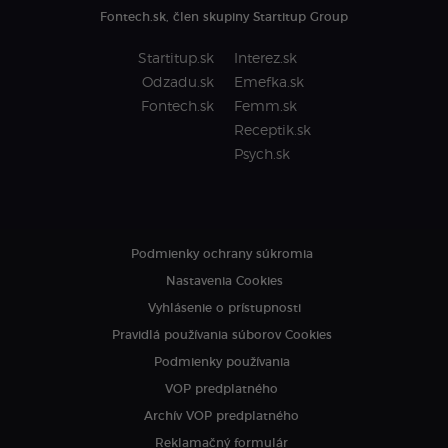
Fontech.sk, člen skupiny Startitup Group
Startitup.sk
Interez.sk
Odzadu.sk
Emefka.sk
Fontech.sk
Femm.sk
Receptik.sk
Psych.sk
Podmienky ochrany súkromia
Nastavenia Cookies
Vyhlásenie o prístupnosti
Pravidlá používania súborov Cookies
Podmienky používania
VOP predplatného
Archív VOP predplatného
Reklamačný formulár