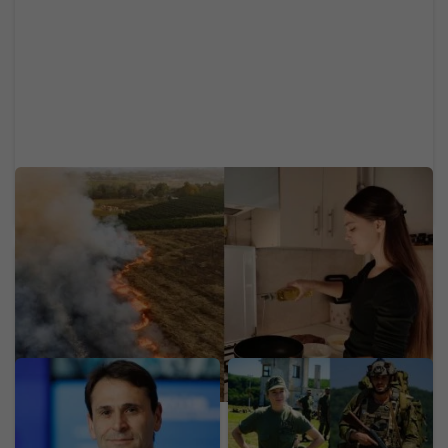
40 eur za 1 liter: Obľúbený elixír dlhovekosti
Slovákov zdražie. Expert radí, ako spoznať kvalitu
Zamestnancom rozdá 19
Za 20 dní dostaneš 3 000
775 eur, aby ich
eur. Slovenská armáda
neprebrala konkurencia.
láka ľudí do záloh, stačí ti
Technologický gigant
základná škola