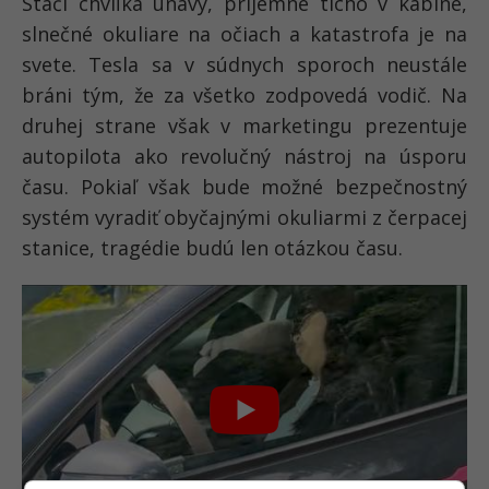
Stačí chvíľka únavy, príjemné ticho v kabíne,
slnečné okuliare na očiach a katastrofa je na
svete. Tesla sa v súdnych sporoch neustále
bráni tým, že za všetko zodpovedá vodič. Na
druhej strane však v marketingu prezentuje
autopilota ako revolučný nástroj na úsporu
času. Pokiaľ však bude možné bezpečnostný
systém vyradiť obyčajnými okuliarmi z čerpacej
stanice, tragédie budú len otázkou času.