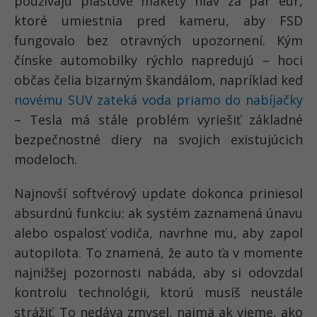
používajú plastové makety hláv za pár eur,
ktoré umiestnia pred kameru, aby FSD
fungovalo bez otravných upozornení. Kým
čínske automobilky rýchlo napredujú – hoci
občas čelia bizarným škandálom, napríklad keď
novému SUV zateká voda priamo do nabíjačky
– Tesla má stále problém vyriešiť základné
bezpečnostné diery na svojich existujúcich
modeloch.
Najnovší softvérový update dokonca priniesol
absurdnú funkciu: ak systém zaznamená únavu
alebo ospalosť vodiča, navrhne mu, aby zapol
autopilota. To znamená, že auto ťa v momente
najnižšej pozornosti nabáda, aby si odovzdal
kontrolu technológii, ktorú musíš neustále
strážiť. To nedáva zmysel, najmä ak vieme, ako