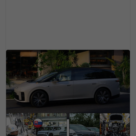
Slávna čínska automobilka a bojuje o
zákazníkov. Predaje chce zvýšiť rapídnym
znižovaním ceny
Slovensko sa stáva
Čína úplne ovládla
elektromobilovou
autopriemysel. Tri
veľmocou. Pomáha nám
známe značky porazili
gigant, ktorého sa EÚ
slávne svetové mená