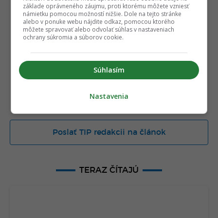
základe oprávneného záujmu, proti ktorému môžete vzniesť
námietku pomocou možností nižšie. Dole na tejto stránke
alebo v ponuke webu nájdite odkaz, pomocou ktorého
môžete spravovať alebo odvolať súhlas v nastaveniach
ochrany súkromia a súborov cookie.
Súhlasím
Nastavenia
Poslať TIP redakcii na článok
TERAZ ČÍTAJÚ