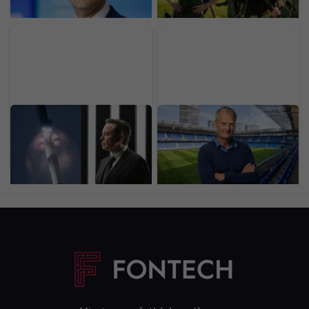
rozdáva peniaze
Raketa SpaceX narazila
68-ročný fyziológ trénuje
do Mesiaca v rýchlosti
futbalovú elitu metódou
takmer 9-tisíc km/h.
10-20-30. Trvá 20 minút
NASA okamžite reaguje
a nahradí hodiny behu