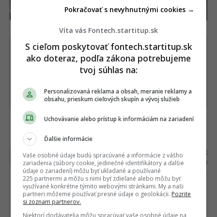
Pokračovať s nevyhnutnými cookies →
Víta vás Fontech.startitup.sk
S cieľom poskytovať fontech.startitup.sk
Dostaň Fontech do svojich Google
ako doteraz, podľa zákona potrebujeme
odporúčaní
tvoj súhlas na:
Pridať ako preferovaný zdroj
Personalizovaná reklama a obsah, meranie reklamy a
Fontech, odkaz sa otvorí 
obsahu, prieskum cieľových skupín a vývoj služieb
Uchovávanie alebo prístup k informáciám na zariadení
Čítajte viac z kategórie:
Elektromobilita
Ďalšie informácie
Ďakujeme, že čítaš Fontech. V prípade, že máš
Vaše osobné údaje budú spracúvané a informácie z vášho
postreh alebo si našiel v článku chybu, napíš nám
zariadenia (súbory cookie, jedinečné identifikátory a ďalšie
údaje o zariadení) môžu byť ukladané a používané
na
redakcia@fontech.sk
.
225 partnermi a môžu s nimi byť zdieľané alebo môžu byť
využívané konkrétne týmito webovými stránkami. My a naši
partneri môžeme používať presné údaje o geolokácii.
Pozrite
si zoznam partnerov.
Niektorí dodávatelia môžu spracúvať vaše osobné údaje na