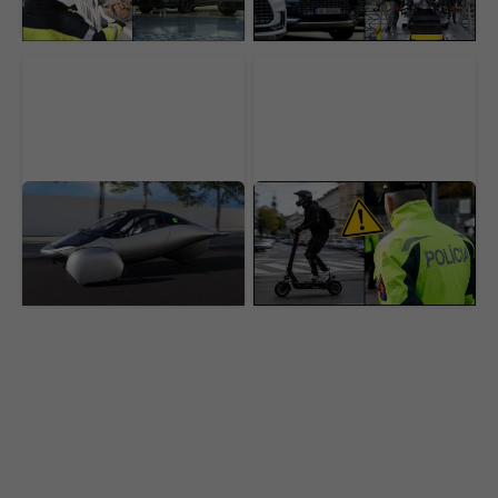
snaží zastaviť
Na tento solárny
Veľká zmena pre
elektromobil čaká 50-
elektrokolobežkárov.
tisíc ľudí. Po rokoch
Tieto modely už nebudú
sľubov ide konečne do
môcť na cesty, hrozí
výroby
pokuta 300 eur