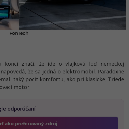
FonTech
konci značí, že ide o vlajkovú loď nemeckej
 napovedá, že sa jedná o elektromobil. Paradoxne
mali taký pocit komfortu, ako pri klasickej Triede
ľovací motor.
gle odporúčaní
ať ako preferovaný zdroj
Fontech, odkaz sa otvorí v novom okne