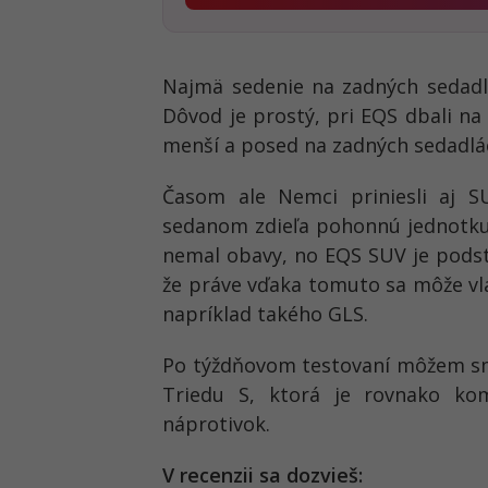
Najmä sedenie na zadných sedadl
Dôvod je prostý, pri EQS dbali na
menší a posed na zadných sedadlác
Časom ale Nemci priniesli aj SU
sedanom zdieľa pohonnú jednotku
nemal obavy, no EQS SUV je podsta
že práve vďaka tomuto sa môže vl
napríklad takého GLS.
Po týždňovom testovaní môžem s
Triedu S, ktorá je rovnako kom
náprotivok.
V recenzii sa dozvieš: