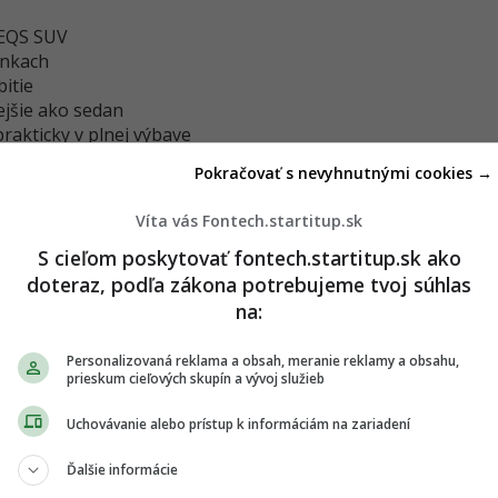
 EQS SUV
enkach
itie
jšie ako sedan
 prakticky v plnej výbave
najvýkonnejšiu verziu EQS SUV s označením 580
Pokračovať s nevyhnutnými cookies →
 dvomi elektromotormi, ktoré produkujú celkový
Víta vás Fontech.startitup.sk
.
S cieľom poskytovať fontech.startitup.sk ako
doteraz, podľa zákona potrebujeme tvoj súhlas
na:
Personalizovaná reklama a obsah, meranie reklamy a obsahu,
prieskum cieľových skupín a vývoj služieb
Uchovávanie alebo prístup k informáciám na zariadení
Ďalšie informácie