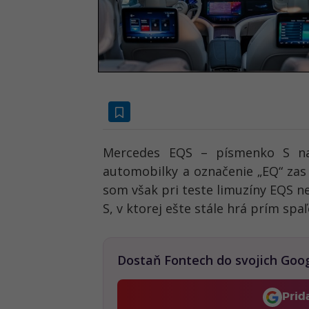
Mercedes EQS – písmenko S na 
automobilky a označenie „EQ“ zas
som však pri teste limuzíny EQS ne
S, v ktorej ešte stále hrá prím spa
Dostaň Fontech do svojich Goo
Prid