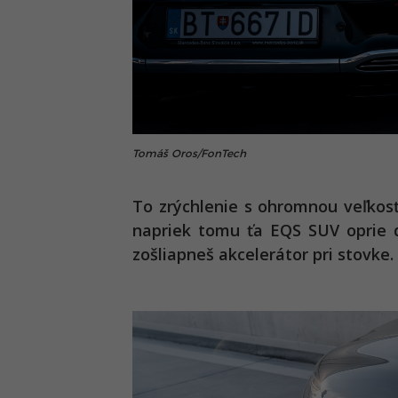
Tomáš Oros/FonTech
To zrýchlenie s ohromnou veľkos
napriek tomu ťa EQS SUV oprie d
zošliapneš akcelerátor pri stovke.