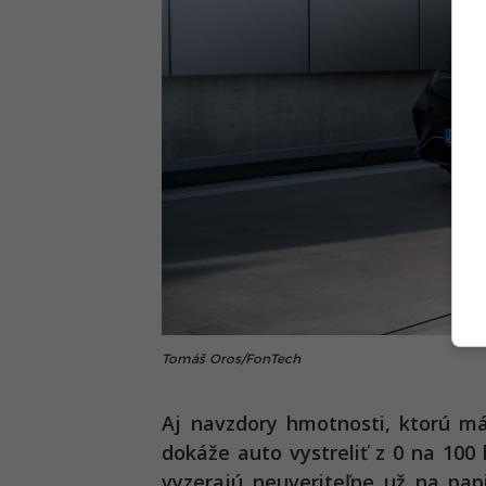
Tomáš Oros/FonTech
Aj navzdory hmotnosti, ktorú m
dokáže auto vystreliť z 0 na 100 
vyzerajú neuveriteľne už na pap