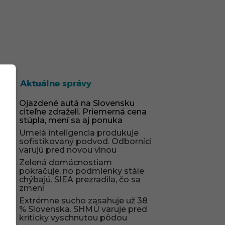
Aktuálne správy
Ojazdené autá na Slovensku
citeľne zdraželi. Priemerná cena
stúpla, mení sa aj ponuka
Umelá inteligencia produkuje
sofistikovaný podvod. Odborníci
varujú pred novou vlnou
Zelená domácnostiam
pokračuje, no podmienky stále
chýbajú. SIEA prezradila, čo sa
zmení
Extrémne sucho zasahuje už 38
% Slovenska. SHMÚ varuje pred
kriticky vyschnutou pôdou