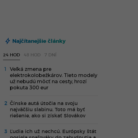
Najčítanejšie články
24 HOD
48 HOD
7 DNÍ
Veľká zmena pre
elektrokolobežkárov. Tieto modely
už nebudú môcť na cesty, hrozí
pokuta 300 eur
Čínske autá útočia na svoju
najväčšiu slabinu. Toto má byť
riešenie, ako si získať Slovákov
Ľudia ich už nechcú. Európsky štát
posiela spaľováky do zabudnutia a