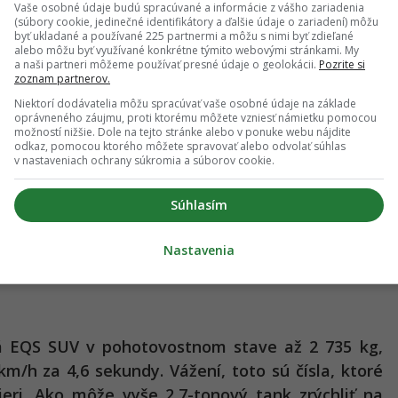
Vaše osobné údaje budú spracúvané a informácie z vášho zariadenia
(súbory cookie, jedinečné identifikátory a ďalšie údaje o zariadení) môžu
byť ukladané a používané 225 partnermi a môžu s nimi byť zdieľané
alebo môžu byť využívané konkrétne týmito webovými stránkami. My
a naši partneri môžeme používať presné údaje o geolokácii.
Pozrite si
zoznam partnerov.
Niektorí dodávatelia môžu spracúvať vaše osobné údaje na základe
oprávneného záujmu, proti ktorému môžete vzniesť námietku pomocou
možností nižšie. Dole na tejto stránke alebo v ponuke webu nájdite
odkaz, pomocou ktorého môžete spravovať alebo odvolať súhlas
v nastaveniach ochrany súkromia a súborov cookie.
Súhlasím
Nastavenia
á EQS SUV v pohotovostnom stave až 2 735 kg,
km/h za 4,6 sekundy. Vážení, toto sú čísla, ktoré
ieri.
Ako môže vyše 2,7-tonový tank zrýchliť na