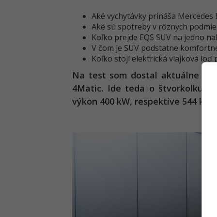
Aké vychytávky prináša Mercedes
Aké sú spotreby v rôznych podmi
Koľko prejde EQS SUV na jedno nab
V čom je SUV podstatne komfortne
Koľko stojí elektrická vlajková loď
Na test som dostal aktuálne tú 
4Matic. Ide teda o štvorkolku s
výkon 400 kW, respektíve 544 koní