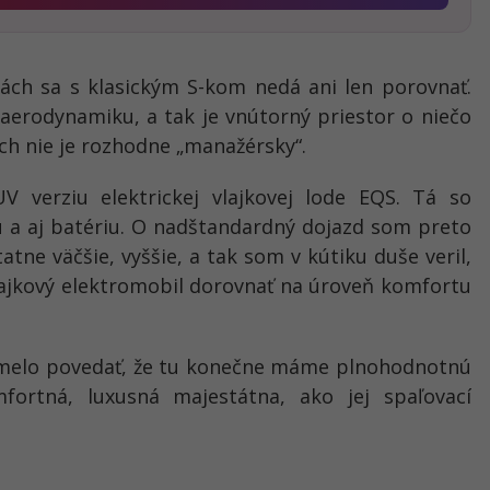
ách sa s klasickým S-kom nedá ani len porovnať.
 aerodynamiku, a tak je vnútorný priestor o niečo
h nie je rozhodne „manažérsky“.
V verziu elektrickej vlajkovej lode EQS. Tá so
 a aj batériu. O nadštandardný dojazd som preto
tne väčšie, vyššie, a tak som v kútiku duše veril,
ajkový elektromobil dorovnať na úroveň komfortu
melo povedať, že tu konečne máme plnohodnotnú
fortná, luxusná majestátna, ako jej spaľovací