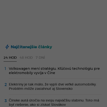
Najčítanejšie články
24 HOD
48 HOD
7 DNÍ
Volkswagen mení stratégiu. Kľúčovú technológiu pre
elektromobily vyvíja v Číne
Elektriny je tak málo, že vypli dve veľké automobilky.
Problém môže zasiahnuť aj Slovensko
Čínske autá útočia na svoju najväčšiu slabinu. Toto má
byť riešenie, ako si získať Slovákov