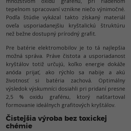
množstvom oxidu grafénu, pri riadenom
tepelnom spracovaní vznikne niečo výnimočné.
Podľa štúdie vykázal takto získaný materiál
oveľa usporiadanejšiu kryštalickú štruktúru
než bežne dostupný prírodný grafit.
Pre batérie elektromobilov je to tá najlepšia
možná správa. Práve čistota a usporiadanosť
kryštálov totiž určujú, koľko energie dokáže
anóda prijať, ako rýchlo sa nabije a akú
životnosť si batéria zachová. Optimálny
výsledok výskumníci dosiahli pri pridaní presne
2,5 % oxidu grafénu, ktorý naštartoval
formovanie ideálnych grafitových kryštálov.
Čistejšia výroba bez toxickej
chémie