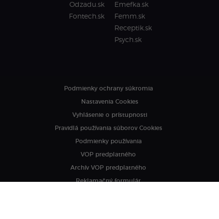
Odzadu.sk
Emefka.sk
Fontech.sk
Femm.sk
Receptik.sk
Psych.sk
Podmienky ochrany súkromia
Nastavenia Cookies
Vyhlásenie o prístupnosti
Pravidlá používania súborov Cookies
Podmienky používania
VOP predplatného
Archív VOP predplatného
Reklamačný formulár
VOP reklamných služieb