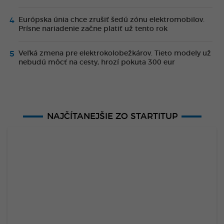
Európska únia chce zrušiť šedú zónu elektromobilov.
Prísne nariadenie začne platiť už tento rok
Veľká zmena pre elektrokolobežkárov. Tieto modely už
nebudú môcť na cesty, hrozí pokuta 300 eur
NAJČÍTANEJŠIE ZO STARTITUP