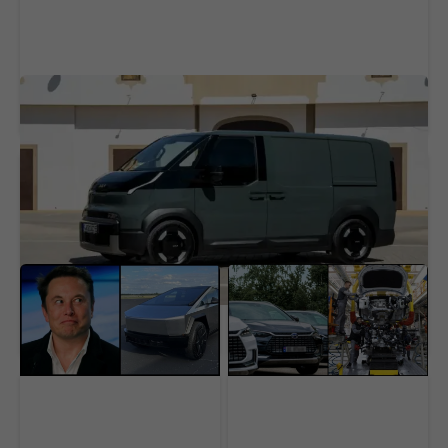
Záujem ľudí je ohromujúci, tvrdí riaditeľ.
Elektrická Kia valcuje konkurenciu v Európe
Tesla priznala vážnu
Čína úplne ovládla
chybu Cybertrucku.
autopriemysel. Tri
Majiteľom vráti peniaze
známe značky porazili
a predlžuje záruku
slávne svetové mená