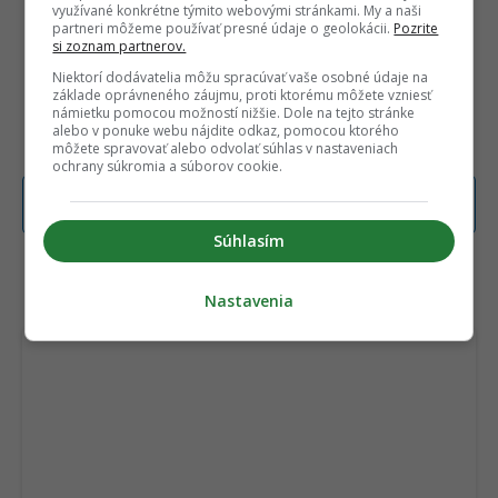
využívané konkrétne týmito webovými stránkami. My a naši
partneri môžeme používať presné údaje o geolokácii.
Pozrite
si zoznam partnerov.
Niektorí dodávatelia môžu spracúvať vaše osobné údaje na
základe oprávneného záujmu, proti ktorému môžete vzniesť
námietku pomocou možností nižšie. Dole na tejto stránke
alebo v ponuke webu nájdite odkaz, pomocou ktorého
môžete spravovať alebo odvolať súhlas v nastaveniach
ochrany súkromia a súborov cookie.
Poslať TIP redakcii na článok
Súhlasím
TERAZ ČÍTAJÚ
Nastavenia