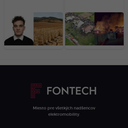
Účet za letné horúčavy
Nočný požiar na
dorazí až na jeseň:
Horehroní spálil 10
Analytik varuje, prečo sa
stavieb: Hasiči priamo na
sucho na poliach prejaví
mieste odhalili podozrivú
na cenovkách o 3 až 6
príčinu
mesiacov
Miesto pre všetkých nadšencov
elektromobility.