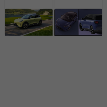
Bude ťažké mu odolať.
BYD Dolphin dostane
Najpredávanejšie auto
ťažkého súpera. Tento
Číny prichádza do
elektromobil má dojazd
Európy za cenu pod 20-
510 km a výbavu z
tisíc eur
drahších áut