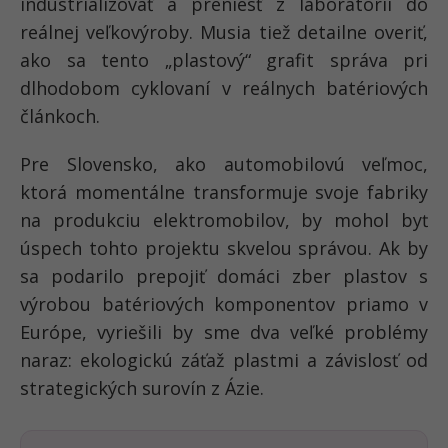
industrializovať a preniesť z laboratórií do
reálnej veľkovýroby. Musia tiež detailne overiť,
ako sa tento „plastový“ grafit správa pri
dlhodobom cyklovaní v reálnych batériových
článkoch.
Pre Slovensko, ako automobilovú veľmoc,
ktorá momentálne transformuje svoje fabriky
na produkciu elektromobilov, by mohol byť
úspech tohto projektu skvelou správou. Ak by
sa podarilo prepojiť domáci zber plastov s
výrobou batériových komponentov priamo v
Európe, vyriešili by sme dva veľké problémy
naraz: ekologickú záťaž plastmi a závislosť od
strategických surovín z Ázie.