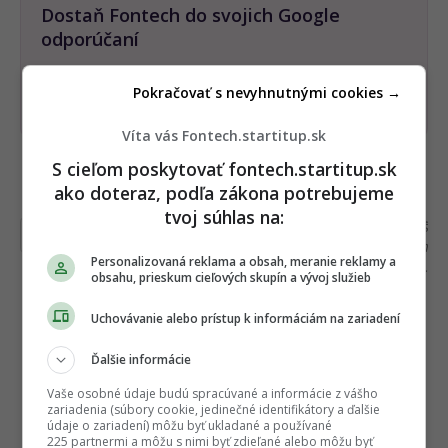
Dostaň Fontech do svojich Google
odporúčaní
Pokračovať s nevyhnutnými cookies →
Pridať ako preferovaný zdroj
Fontech, odkaz sa otvorí 
Víta vás Fontech.startitup.sk
S cieľom poskytovať fontech.startitup.sk
Čítajte viac z kategórie:
Elektromobilita
ako doteraz, podľa zákona potrebujeme
tvoj súhlas na:
Ďakujeme, že čítaš Fontech. V prípade, že máš
postreh alebo si našiel v článku chybu, napíš nám
Personalizovaná reklama a obsah, meranie reklamy a
na
redakcia@fontech.sk
.
obsahu, prieskum cieľových skupín a vývoj služieb
Uchovávanie alebo prístup k informáciám na zariadení
Ďalšie informácie
Vaše osobné údaje budú spracúvané a informácie z vášho
zariadenia (súbory cookie, jedinečné identifikátory a ďalšie
údaje o zariadení) môžu byť ukladané a používané
225 partnermi a môžu s nimi byť zdieľané alebo môžu byť