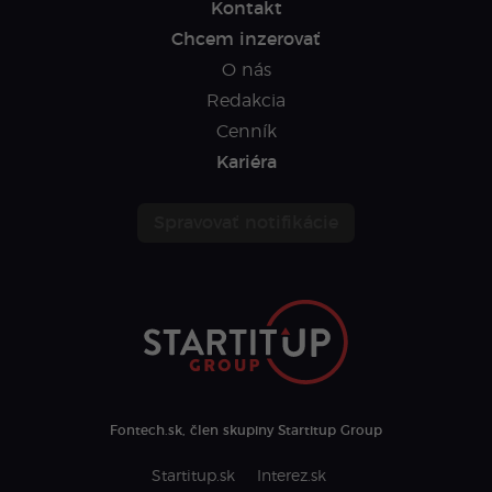
Kontakt
Chcem inzerovať
O nás
Redakcia
Cenník
Kariéra
Spravovať notifikácie
Fontech.sk, člen skupiny Startitup Group
Startitup.sk
Interez.sk