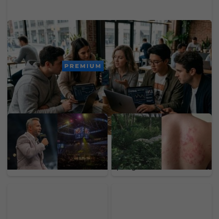
Dôchodok už v 20-ke: Generácia Z odmieta drieť
do staroby, zavádza nový trend
PREMIUM
Ondřej Novotný z
Na Slovensku sa šíri
Oktagonu. Za McGregora
nebezpečný gigant z
by dal aj 50 miliónov eur,
Kaukazu: Pozor na
organizáciu by predal za
rastlinu, ktorej dotyk
astronomickú sumu
spôsobuje bolestivé
pľuzgiere