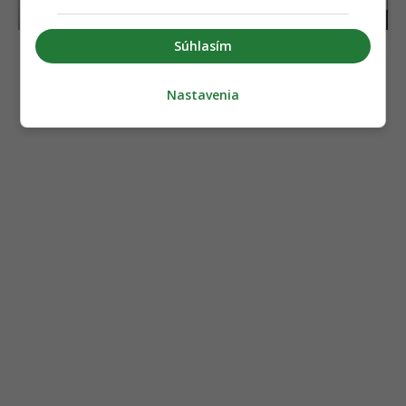
práve Číňania
Súhlasím
Nastavenia