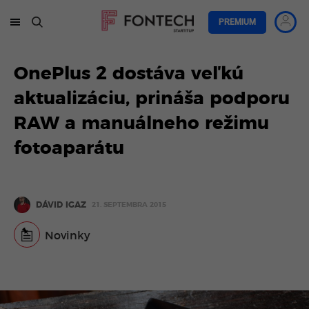
PREMIUM
OnePlus 2 dostáva veľkú
aktualizáciu, prináša podporu
RAW a manuálneho režimu
fotoaparátu
DÁVID IGAZ
21. SEPTEMBRA 2015
Novinky