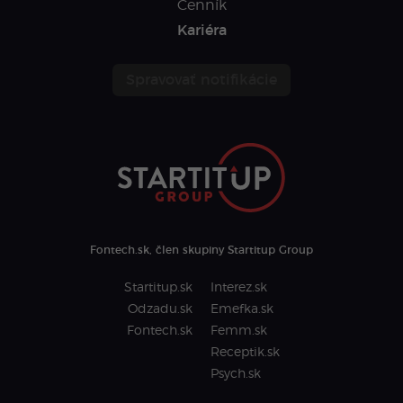
Cenník
Kariéra
Spravovať notifikácie
Fontech.sk, člen skupiny Startitup Group
Startitup.sk
Interez.sk
Odzadu.sk
Emefka.sk
Fontech.sk
Femm.sk
Receptik.sk
Psych.sk