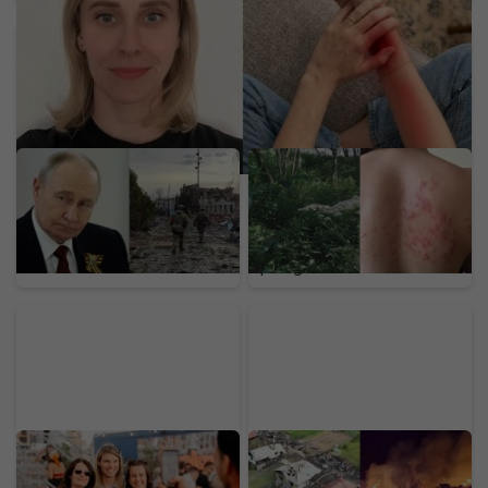
Putin chystá anexiu v
Na Slovensku sa šíri
ďalšej krajine. Štyri štáty
nebezpečný gigant z
NATO varujú pred
Kaukazu: Pozor na
hrozbou pre Európu
rastlinu, ktorej dotyk
spôsobuje bolestivé
pľuzgiere
Nájdeš sa na našich
Nočný požiar na
fotkách? Toto je
Horehroní spálil 10