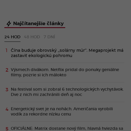
Najčítanejšie články
24 HOD
48 HOD
7 DNÍ
Čína buduje obrovský „solárny múr“. Megaprojekt má
zastaviť ekologickú pohromu
Výsmech divákom. Netflix pridal do ponuky geniálne
filmy, pozrie si ich málokto
Na festival som si zobral 6 technologických vychytávok.
Dve z nich mi zachránili deň aj noc
Energetický svet je na nohách. Američania vyrobili
vodík za rekordne nízku cenu
OFICIÁLNE: Matrix dostane nový film, hlavná hviezda sa