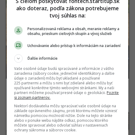
S cieľom poskytovať fontech.startitup.sk
ako doteraz, podľa zákona potrebujeme
tvoj súhlas na:
Personalizovaná reklama a obsah, meranie reklamy a
obsahu, prieskum cieľových skupín a vývoj služieb
Uchovávanie alebo prístup k informáciám na zariadení
Vedci sa pozreli na Slnko
Fyzici videli kvantový jav,
s rekordným detailom.
ktorý bol doteraz skrytý.
Ďalšie informácie
Uvideli niečo doteraz
Môže odhaliť tajomstvá
nevídané
supravodivosti
Vaše osobné údaje budú spracúvané a informácie z vášho
zariadenia (súbory cookie, jedinečné identifikátory a ďalšie
údaje o zariadení) môžu byť ukladané a používané
225 partnermi a môžu s nimi byť zdieľané alebo môžu byť
využívané konkrétne týmito webovými stránkami. My a naši
partneri môžeme používať presné údaje o geolokácii.
Pozrite
si zoznam partnerov.
Niektorí dodávatelia môžu spracúvať vaše osobné údaje na
základe oprávneného záujmu, proti ktorému môžete vzniesť
námietku pomocou možností nižšie. Dole na tejto stránke
Volkswagen ukázal svoju
Prečo ľudia vo veľkom
alebo v ponuke webu nájdite odkaz, pomocou ktorého
odpoveď na čínske
kupujú autá Hyundai a
môžete spravovať alebo odvolať súhlas v nastaveniach
elektromobily.
Kia? Odhalili nový dôvod
ochrany súkromia a súborov cookie.
Paradoxne mu pomáhajú