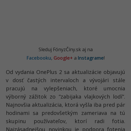
Sleduj FónyzČíny.sk aj na
Facebooku
,
Google+
a
Instagrame
!
Od vydania OnePlus 2 sa aktualizácie objavujú
v dosť častých intervaloch a vývojári stále
pracujú na vylepšeniach, ktoré umocnia
výborný zážitok zo “zabijaka vlajkových lodí“.
Najnovšia aktualizácia, ktorá vyšla iba pred pár
hodinami sa predovšetkým zameriava na tú
skupinu používateľov, ktorí radi fotia.
Najzásadnejšou novinkou je podpora fotenia