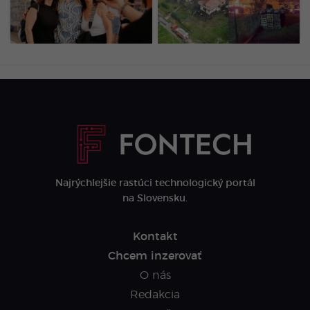
LOVESTREAM deň druhý
stavieb: Hasiči priamo na
očami našej redakcie
mieste odhalili podozrivú
(FOTOGALÉRIA)
príčinu
Najrýchlejšie rastúci technologický portál
na Slovensku.
Kontakt
Chcem inzerovať
O nás
Redakcia