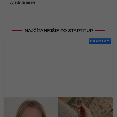
vyjadrila jasne
NAJČÍTANEJŠIE ZO STARTITUP
PREMIUM
Neurologička odporúča metódu 60-5-3-30:
Mravčenie v končatinách môže byť neškodnou
reakciou na tlak, ale aj varovným signálom