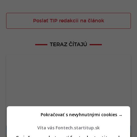
Poslať TIP redakcii na článok
TERAZ ČÍTAJÚ
Pokračovať s nevyhnutnými cookies →
Víta vás Fontech.startitup.sk
Izrael otestoval záhadnú kapsulovú zbraň.
Výrobca tají to najdôležitejšie