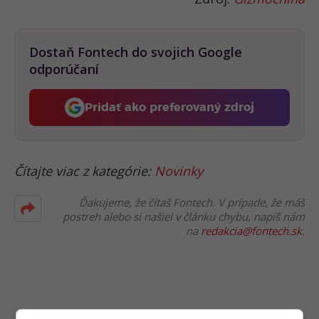
Dostaň Fontech do svojich Google
odporúčaní
Pridať ako preferovaný zdroj
Fontech, odkaz sa otvorí 
Čítajte viac z kategórie:
Novinky
Ďakujeme, že čítaš Fontech. V prípade, že máš
postreh alebo si našiel v článku chybu, napíš nám
na
redakcia@fontech.sk
.