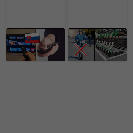
Posledná šanca ušetriť.
Pritvrdili proti
Veľká streamovacia
elektrokolobežkárom.
služba na Slovensku sa
Helma nestačí, jazdci
od zajtra mení a zdražuje
musia po novom nosiť aj
toto