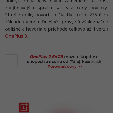
pokryť počiatočný nával záujemcov. O dosť
zaujímavejšia správa sa týka ceny novinky.
Staršie úniky hovorili o čiastke okolo 275 € za
základnú verziu. Dnešné správy sú však značne
odlišné a hovoria o príchode celkovo až 4 verzií
OnePlus 3
.
OnePlus 2 64GB
môžete kúpiť v e-
shopoch za cenu od
(Zdroj: Heureka.sk)
Porovnať ceny >>