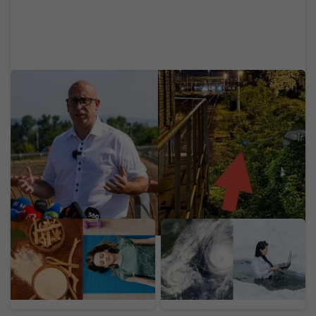
Slovák založil „Zomri“ zo železníc: Rážoviny už
videli 3,7 milióna ľudí. Admin prehovoril o tom, čo
sa skutočne deje na našich tratiach
Ašvaganda sľubuje úľavu
Super El Niño a vzácna
od stresu, no skrýva
anomália spojili sily.
riziká. Odborníci varujú
Raritná kombinácia
pred poškodením orgánu
radikálne zmení zimu
a hrozbou pre skupiny
2026/2027
ľudí