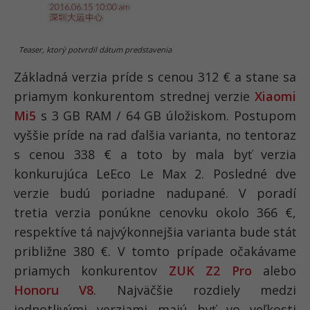
Teaser, ktorý potvrdil dátum predstavenia
Základná verzia príde s cenou 312 € a stane sa
priamym konkurentom strednej verzie
Xiaomi
Mi5
s 3 GB RAM / 64 GB úložiskom. Postupom
vyššie príde na rad ďalšia varianta, no tentoraz
s cenou 338 € a toto by mala byť verzia
konkurujúca LeEco Le Max 2. Posledné dve
verzie budú poriadne nadupané. V poradí
tretia verzia ponúkne cenovku okolo 366 €,
respektíve tá najvýkonnejšia varianta bude stáť
približne 380 €. V tomto prípade očakávame
priamych konkurentov
ZUK Z2 Pro
alebo
Honoru V8
. Najväčšie rozdiely medzi
jednotlivými verziami majú byť vo veľkosti