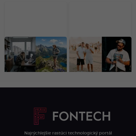
Sporenie na dôchodok je
LOVESTREAM deň tretí:
out. Hitom je dnes
Zachytil ťa náš objektív?
burnout fond, ľudia doň
Tím Startitup odfotil tie
lejú tisíce
najlepšie momenty
(FOTOGALÉRIA)
Najrýchlejšie rastúci technologický portál