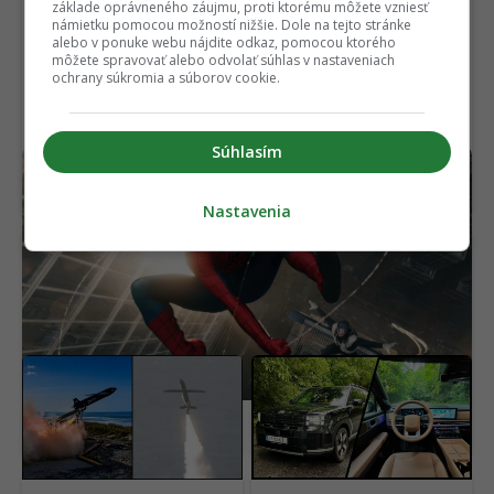
základe oprávneného záujmu, proti ktorému môžete vzniesť
námietku pomocou možností nižšie. Dole na tejto stránke
alebo v ponuke webu nájdite odkaz, pomocou ktorého
môžete spravovať alebo odvolať súhlas v nastaveniach
ochrany súkromia a súborov cookie.
Súhlasím
Stačilo mu len 6 dní. Nový Spider-Man trhá
rekordy, v ceste mu stojí už len jeden film
Nastavenia
Vyzerá ako dron, funguje
Poistka ťa môže
ako riadená strela. Bývalí
zruinovať. Tieto hybridy
inžinieri F1 postavili pre
a elektromobily sú v
Britov unikátnu zbraň
roku 2026 najlacnejšie