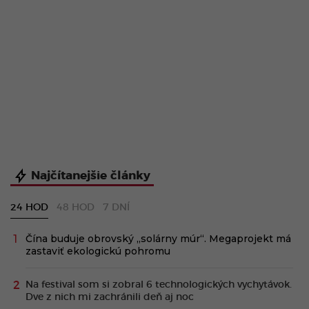
Najčítanejšie články
24 HOD
48 HOD
7 DNÍ
Čína buduje obrovský „solárny múr“. Megaprojekt má
zastaviť ekologickú pohromu
Na festival som si zobral 6 technologických vychytávok.
Dve z nich mi zachránili deň aj noc