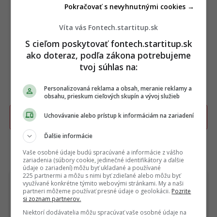
Pokračovať s nevyhnutnými cookies →
Víta vás Fontech.startitup.sk
S cieľom poskytovať fontech.startitup.sk
ako doteraz, podľa zákona potrebujeme
tvoj súhlas na:
Personalizovaná reklama a obsah, meranie reklamy a
obsahu, prieskum cieľových skupín a vývoj služieb
Uchovávanie alebo prístup k informáciám na zariadení
Poslať TIP redakcii na článok
Ďalšie informácie
Vaše osobné údaje budú spracúvané a informácie z vášho
TERAZ ČÍTAJÚ
zariadenia (súbory cookie, jedinečné identifikátory a ďalšie
údaje o zariadení) môžu byť ukladané a používané
225 partnermi a môžu s nimi byť zdieľané alebo môžu byť
využívané konkrétne týmito webovými stránkami. My a naši
partneri môžeme používať presné údaje o geolokácii.
Pozrite
si zoznam partnerov.
Niektorí dodávatelia môžu spracúvať vaše osobné údaje na