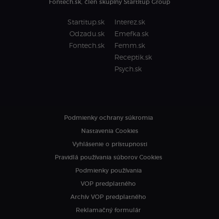
Fontech.sk, člen skupiny Startitup Group
Startitup.sk
Interez.sk
Odzadu.sk
Emefka.sk
Fontech.sk
Femm.sk
Receptik.sk
Psych.sk
Podmienky ochrany súkromia
Nastavenia Cookies
Vyhlásenie o prístupnosti
Pravidlá používania súborov Cookies
Podmienky používania
VOP predplatného
Archív VOP predplatného
Reklamačný formulár