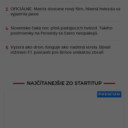
OFICIÁLNE: Matrix dostane nový film, hlavná hviezda sa
vyjadrila jasne
Slovensko čaká noc plná padajúcich hviezd. Takéto
podmienky na Perseidy sa často neopakujú
Vyzerá ako dron, funguje ako riadená strela. Bývalí
inžinieri F1 postavili pre Britov unikátnu zbraň
NAJČÍTANEJŠIE ZO STARTITUP
PREMIUM