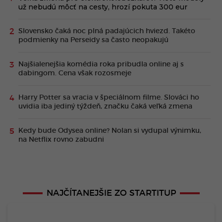
už nebudú môcť na cesty, hrozí pokuta 300 eur
Slovensko čaká noc plná padajúcich hviezd. Takéto
podmienky na Perseidy sa často neopakujú
Najšialenejšia komédia roka pribudla online aj s
dabingom. Cena však rozosmeje
Harry Potter sa vracia v špeciálnom filme. Slováci ho
uvidia iba jediný týždeň, značku čaká veľká zmena
Kedy bude Odysea online? Nolan si vydupal výnimku,
na Netflix rovno zabudni
NAJČÍTANEJŠIE ZO STARTITUP