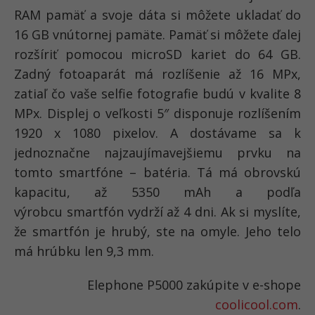
RAM pamäť a svoje dáta si môžete ukladať do
16 GB vnútornej pamäte. Pamäť si môžete ďalej
rozšíriť pomocou microSD kariet do 64 GB.
Zadný fotoaparát má rozlíšenie až 16 MPx,
zatiaľ čo vaše selfie fotografie budú v kvalite 8
MPx. Displej o veľkosti 5″ disponuje rozlíšením
1920 x 1080 pixelov. A dostávame sa k
jednoznačne najzaujímavejšiemu prvku na
tomto smartfóne – batéria. Tá má obrovskú
kapacitu, až 5350 mAh a podľa
výrobcu smartfón vydrží až 4 dni. Ak si myslíte,
že smartfón je hrubý, ste na omyle. Jeho telo
má hrúbku len 9,3 mm.
Elephone P5000 zakúpite v e-shope
coolicool.com
.