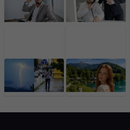
Experiment ukázal, čo
mala problémy. Výpadok
návody na bohatstvo
zasiahol platby a ďalšie
nespomínajú
služby
Koniec pekelných
Rakúsko má 400 jazier
horúčav na Slovensku:
na kúpanie, najlepšie
Teploty spadnú aj o viac
nájdeš „na skok“ od
ako 10 stupňov,
Bratislavy
meteorológovia vydali
varovania