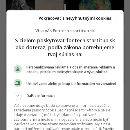
surovinový poklad za 152
roky mýlili. Pod jej
miliárd dolárov. V ťažbe
povrchom objavili
im stojí nečakaná
procesy, s ktorými sa
Pokračovať s nevyhnutnými cookies →
prekážka
ešte nestretli
Víta vás Fontech.startitup.sk
S cieľom poskytovať fontech.startitup.sk
ako doteraz, podľa zákona potrebujeme
tvoj súhlas na:
Najlepší komediálny
Čínske autá útočia na
Personalizovaná reklama a obsah, meranie reklamy a
obsahu, prieskum cieľových skupín a vývoj služieb
seriál sa vrátil a prvá časť
svoju najväčšiu slabinu.
už je online. Ohlasy sa
Toto má byť riešenie,
rozchádzajú
ako si získať Slovákov
Uchovávanie alebo prístup k informáciám na zariadení
Ďalšie informácie
Vaše osobné údaje budú spracúvané a informácie z vášho
zariadenia (súbory cookie, jedinečné identifikátory a ďalšie
údaje o zariadení) môžu byť ukladané a používané
225 partnermi a môžu s nimi byť zdieľané alebo môžu byť
využívané konkrétne týmito webovými stránkami. My a naši
partneri môžeme používať presné údaje o geolokácii.
Pozrite