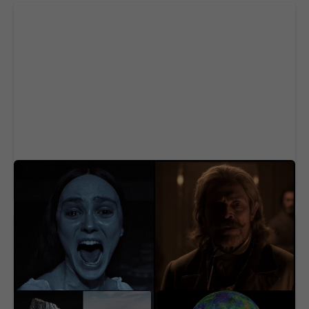
Na Netflix dorazila geniálna novinka aj s
dabingom. Má aj slovenský rukopis
USA našli pod púšťou
Vedci sa vo Venuši celé