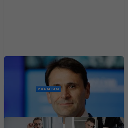
Zamestnancom rozdá 19 775 eur, aby ich
neprebrala konkurencia. Technologický gigant
rozdáva peniaze
PREMIUM
Odložil som si 70 % mzdy
Jedna z najväčších
a investoval 1 900 eur.
slovenských bánk dnes