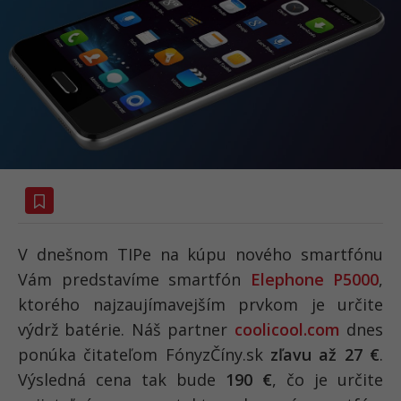
V dnešnom TIPe na kúpu nového smartfónu
Vám predstavíme smartfón
Elephone P5000
,
ktorého najzaujímavejším prvkom je určite
výdrž batérie. Náš partner
coolicool.com
dnes
ponúka čitateľom FónyzČíny.sk
zľavu až 27 €
.
Výsledná cena tak bude
190 €
, čo je určite