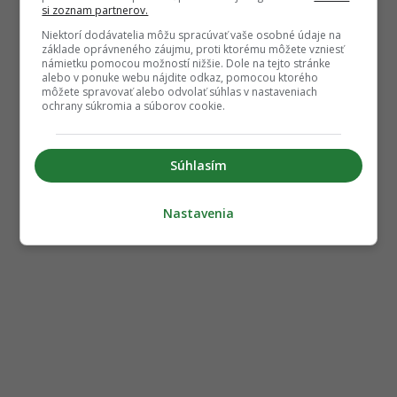
si zoznam partnerov.
Niektorí dodávatelia môžu spracúvať vaše osobné údaje na
základe oprávneného záujmu, proti ktorému môžete vzniesť
námietku pomocou možností nižšie. Dole na tejto stránke
alebo v ponuke webu nájdite odkaz, pomocou ktorého
môžete spravovať alebo odvolať súhlas v nastaveniach
ochrany súkromia a súborov cookie.
Súhlasím
Nastavenia