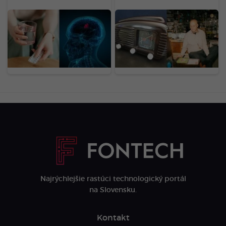
ŠÚKL varuje pred
Legendárne rádio z povál
známymi liekmi. Môžu
má dnes vysokú cenu.
zvyšovať riziko
Kultový kúsok predáš za
zriedkavého nádoru,
desiatky eur
užívajú ich tisíce
Sloveniek
Najrýchlejšie rastúci technologický portál
na Slovensku.
Kontakt