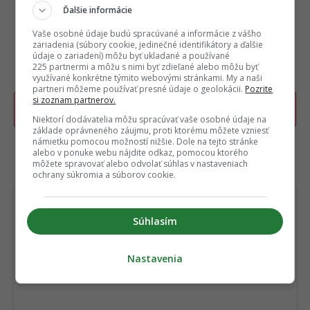
Ďalšie informácie
Vaše osobné údaje budú spracúvané a informácie z vášho
zariadenia (súbory cookie, jedinečné identifikátory a ďalšie
údaje o zariadení) môžu byť ukladané a používané
225 partnermi a môžu s nimi byť zdieľané alebo môžu byť
využívané konkrétne týmito webovými stránkami. My a naši
partneri môžeme používať presné údaje o geolokácii.
Pozrite
si zoznam partnerov.
Poslať TIP redakcii na článok
Niektorí dodávatelia môžu spracúvať vaše osobné údaje na
základe oprávneného záujmu, proti ktorému môžete vzniesť
námietku pomocou možností nižšie. Dole na tejto stránke
alebo v ponuke webu nájdite odkaz, pomocou ktorého
TERAZ ČÍTAJÚ
môžete spravovať alebo odvolať súhlas v nastaveniach
ochrany súkromia a súborov cookie.
Súhlasím
Nastavenia