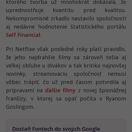
ktorého tvorba už mnohokrát dokázala, že
uprednostňuje kvantitu pred kvalitou.
Nekompromisné zrkadlo nastavilo spoločnosti
aj nedávne hodnotenie štatistického portálu
Self Financial
.
Pri Netflixe však posledné roky platí pravidlo,
že jeho najdrahšie filmy sa zároveň tešia aj
veľkej obľube u divákov a tak kritika najnovšej
novinky, streamovaciu spoločnosť nemusí
vôbec trápiť, čo už pred časom potvrdila aj
prípravami na
ďalšie filmy
z novej špionážnej
franšízy, v ktorej sa opäť počíta s Ryanom
Goslingom.
Dostaň Fontech do svojich Google