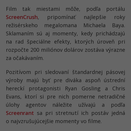
Film tak miestami môže, podľa portálu
ScreenCrush
, pripomínať najlepšie roky
režisérskeho megalomana Michaela Baya.
Sklamaním sú aj momenty, kedy prichádzajú
na rad špeciálne efekty, ktorých úroveň pri
rozpočte 200 miliónov dolárov zostáva výrazne
za očakávaním.
Pozitívom pri sledovaní štandardnej pásovej
výroby majú byť pre diváka aspoň ústrední
hereckí protagonisti Ryan Gosling a Chris
Evans, ktorí si pre nich pomerne netradičné
úlohy agentov náležite užívajú a podľa
Screenrant
sa pri stretnutí ich postáv jedná
o najvzrušujúcejšie momenty vo filme.