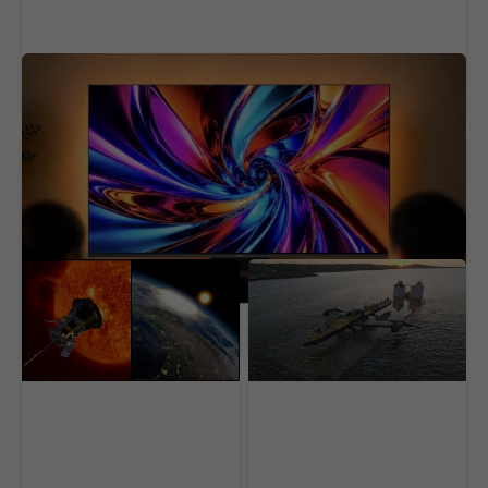
Do televízorov príde najväčšia novinka pre
obraz za roky. Slávny výrobca vylepší zážitok
150 rokov ho nevedeli
Je predvídateľnejšia než
dokázať. Najvýkonnejší
vietor aj slnko. Svet
teleskop odhalil zvláštny
zabudol na obrovskú
fenomén Slnka
prírodnú elektráreň