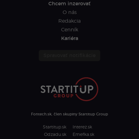
Chcem inzerovať
O nás
Redakcia
Cenník
Kariéra
Spravovať notifikácie
Fontech.sk, člen skupiny Startitup Group
Startitup.sk
Interez.sk
Odzadu.sk
Emefka.sk