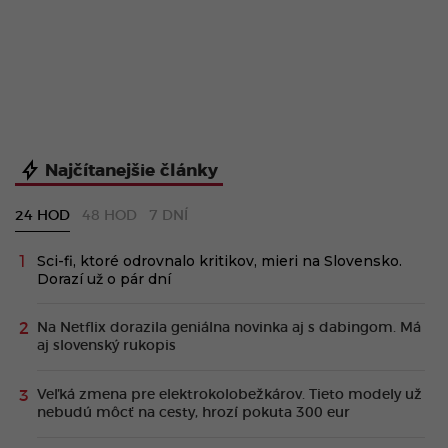
Najčítanejšie články
24 HOD
48 HOD
7 DNÍ
Sci-fi, ktoré odrovnalo kritikov, mieri na Slovensko.
Dorazí už o pár dní
Na Netflix dorazila geniálna novinka aj s dabingom. Má
aj slovenský rukopis
Veľká zmena pre elektrokolobežkárov. Tieto modely už
nebudú môcť na cesty, hrozí pokuta 300 eur