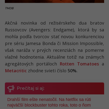
TMDB
Akčná novinka od režisérskeho dua bratov
Russovcov (Avengers: Endgame), ktorá by sa
mohla podľa tvorcov stať novou konkurenciou
pre sériu Jamesa Bonda či Mission Impossible,
však naráža v prvých recenziách na pomerne
vlažné hodnotenia. Aktuálne totiž na známych
agregátových portáloch
Rotten Tomatoes
a
Metacritic
zhodne svieti číslo
50%.
Prečítaj si aj:
Drahší film ešte nenatočil. Na Netflix sa rúti
najväčší blockbuster tohto roka, toto o ňom