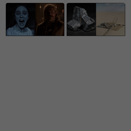
Na Netflix dorazila
USA našli pod púšťou
geniálna novinka aj s
surovinový poklad za 152
dabingom. Má aj
miliárd dolárov. V ťažbe
slovenský rukopis
im stojí nečakaná
prekážka