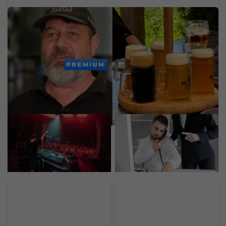
Po 10 rokoch končia s varením piva: Bratia
predávajú obľúbený pivovar a reštaurácie na
Bazoši
PREMIUM
Lovestream už nie je len
Jedna z najväčších
o hudbe. Prináša zóny,
slovenských bánk dnes
kde si oddýchneš,
mala problémy. Výpadok
doplníš energiu a na
zasiahol platby a ďalšie
chvíľu „vypneš“
služby