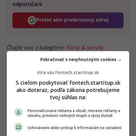
odporúčaní
Pridať ako preferovaný zdroj
Fontech, odkaz sa otvorí 
Čítajte viac z kategórie:
Filmy & seriály
Pokračovať s nevyhnutnými cookies →
Ďakujeme, že čítaš Fontech. V prípade, že máš
postreh alebo si našiel v článku chybu, napíš nám
Víta vás Fontech.startitup.sk
na
redakcia@fontech.sk
.
S cieľom poskytovať fontech.startitup.sk
ako doteraz, podľa zákona potrebujeme
tvoj súhlas na:
Personalizovaná reklama a obsah, meranie reklamy a
obsahu, prieskum cieľových skupín a vývoj služieb
Uchovávanie alebo prístup k informáciám na zariadení