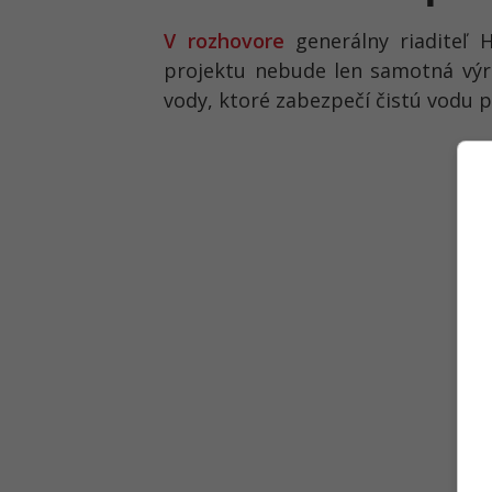
V rozhovore
generálny riaditeľ H
projektu nebude len samotná výro
vody, ktoré zabezpečí čistú vodu p