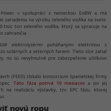
A Power v spolupráci s nemeckou EnBW a má
šie zariadenia na výrobu zeleného vodíka na svete.
-tisíc ton zeleného vodíka, ktorý sa spracuje na
o zahraničia.
GW elektrolyzérmi poháňanými elektrinou z
zo solárnych a veterných fariem. Tieto síce zatiaľ
vy, no sú nevyhnutné pre zabezpečenie uhlíkovo
ávrh (FEED) získalo konzorcium španielskej firmy
nopec.
Táto fáza potrvá 10 mesiacov
a po jej
h na realizáciu výstavby, tzv. EPC fázu, ktorej
ur.
viť novú ropu