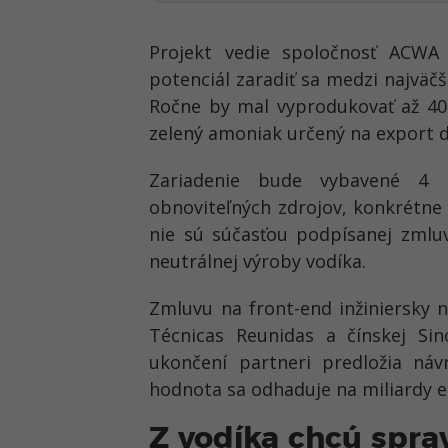
Projekt vedie spoločnosť ACW
potenciál zaradiť sa medzi najväč
Ročne by mal vyprodukovať až 400
zelený amoniak určený na export d
Zariadenie bude vybavené 4 
obnoviteľných zdrojov, konkrétne 
nie sú súčasťou podpísanej zmlu
neutrálnej výroby vodíka.
Zmluvu na front-end inžiniersky n
Técnicas Reunidas a čínskej Si
ukončení partneri predložia návr
hodnota sa odhaduje na miliardy e
Z vodíka chcú spra