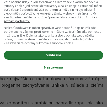
Vaše osobné údaje budú spracúvané a informácie z vášho zariadenia
(súbory cookie, jedinečné identifikátory a ďalšie údaje o zariadení) môžu
byť ukladané a používané 225 partnermi a môžu s nimi byť zdieľané
alebo môžu byť využívané konkrétne týmito webovými stránkami. My
a naši partneri môžeme používať presné údaje o geolokácii.
Pozrite si
zoznam partnerov.
ný exportný terminál, ktorý umožní efektívny
Niektorí dodávatelia môžu spracúvať vaše osobné údaje na základe
oprávneného záujmu, proti ktorému môžete vzniesť námietku pomocou
hraničným odberateľom. Aj keď súčasná zmluva
možností nižšie. Dole na tejto stránke alebo v ponuke webu nájdite
odkaz, pomocou ktorého môžete spravovať alebo odvolať súhlas
 zdrojov, práve tie budú hrať kľúčovú rolu pri
v nastaveniach ochrany súkromia a súborov cookie.
.
Súhlasím
ciu v oblasti čistej energie. V rokoch 2024 a 2025
cké kontrakty v hodnote viac než 2,2 miliardy eur.
Nastavenia
 kombinujú výrobu vodíka so zachytávaním uhlíka.
ého z najväčších e-metanolových závodov v Európe
 biogénne zachytávanie uhlíka v súlade s cieľmi
áva komoditou s ambíciou nahradiť ropu, nie ako