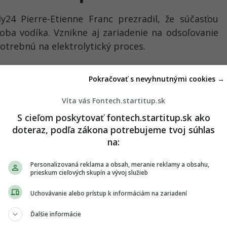
y24 Pierre-Etienne Franc prezradil, že súčasťou
ba vodíka. Vznikne aj zariadenie na odsoľovanie
otrebnú na elektrolytický proces.
Pokračovať s nevyhnutnými cookies →
Víta vás Fontech.startitup.sk
S cieľom poskytovať fontech.startitup.sk ako
doteraz, podľa zákona potrebujeme tvoj súhlas
na:
Personalizovaná reklama a obsah, meranie reklamy a obsahu,
prieskum cieľových skupín a vývoj služieb
Uchovávanie alebo prístup k informáciám na zariadení
Ďalšie informácie