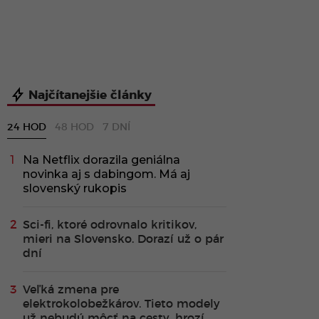
Najčítanejšie články
24 HOD
48 HOD
7 DNÍ
Na Netflix dorazila geniálna
novinka aj s dabingom. Má aj
slovenský rukopis
Sci-fi, ktoré odrovnalo kritikov,
mieri na Slovensko. Dorazí už o pár
dní
Veľká zmena pre
elektrokolobežkárov. Tieto modely
už nebudú môcť na cesty, hrozí