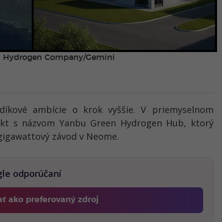
 Hydrogen Company/Gemini
díkové ambície o krok vyššie. V priemyselnom
jekt s názvom Yanbu Green Hydrogen Hub, ktorý
-gigawattový závod v Neome.
gle odporúčaní
ať ako preferovaný zdroj
Fontech, odkaz sa otvorí v novom okne