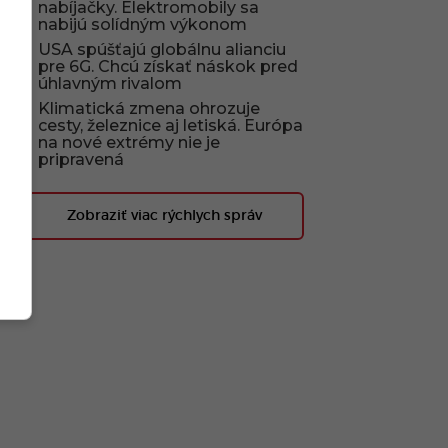
nabíjačky. Elektromobily sa
nabijú solídným výkonom
USA spúšťajú globálnu alianciu
pre 6G. Chcú získať náskok pred
úhlavným rivalom
Klimatická zmena ohrozuje
cesty, železnice aj letiská. Európa
na nové extrémy nie je
pripravená
Zobraziť viac rýchlych správ