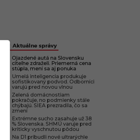
Aktuálne správy
Ojazdené autá na Slovensku
citeľne zdraželi. Priemerná cena
stúpla, mení sa aj ponuka
Umelá inteligencia produkuje
sofistikovaný podvod. Odborníci
varujú pred novou vlnou
Zelená domácnostiam
pokračuje, no podmienky stále
chýbajú. SIEA prezradila, čo sa
zmení
Extrémne sucho zasahuje už 38
% Slovenska. SHMÚ varuje pred
kriticky vyschnutou pôdou
Na D1 pribudli nové ultrarýchle