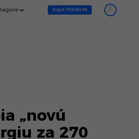
tegórie
Kúpiť PREMIUM
ia „novú
rgiu za 270