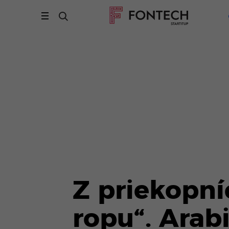
Z priekopní
ropu“. Arab