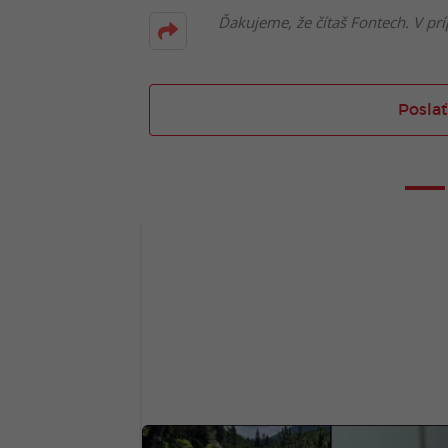
Ďakujeme, že čítaš Fontech. V prí
Poslať
Samsung vyrobil takmer
RECENZIA