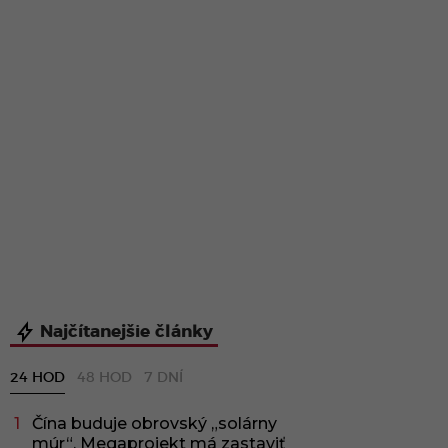
Najčítanejšie články
24 HOD
48 HOD
7 DNÍ
Čína buduje obrovský „solárny
múr“. Megaprojekt má zastaviť