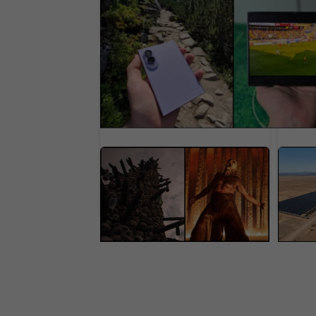
najlepší smartfón. Pokazil ho však t
najdôležitejším (RECENZIA)
Nedocenený klenot práve
Čína 
dorazil online aj s
„solá
dabingom. Na jednom
Mega
mieste sú všetky filmy
ekol