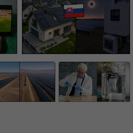
ým
fotovoltiku až o 9,7 GW výkonu. Koľko
stratia Slováci?
buduje obrovský
Energetický svet je na
rny múr“.
nohách. Američania
projekt má zastaviť
vyrobili vodík za rekordne
ogickú pohromu
nízku cenu