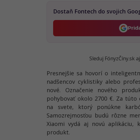
Dostaň Fontech do svojich Goo
Prid
Sleduj FónyzČíny.sk a
Presnejšie sa hovorí o inteligen
nadšencov cyklistiky alebo profes
nové. Označenie nového prod
pohybovať okolo 2700 €. Za túto 
na svete, ktorý ponúkne karb
Samozrejmosťou budú rôzne mera
Xiaomi vydá aj novú aplikáciu, 
produkt.