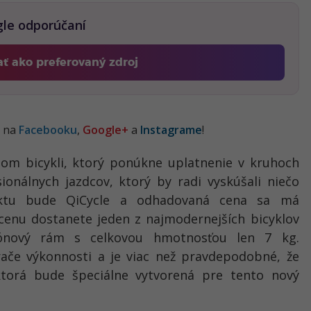
gle odporúčaní
ať ako preferovaný zdroj
Fontech, odkaz sa otvorí v novom okne
j na
Facebooku
,
Google+
a
Instagrame
!
tnom bicykli, ktorý ponúkne uplatnenie v kruhoch
ionálnych jazdcov, ktorý by radi vyskúšali niečo
uktu bude QiCycle a odhadovaná cena sa má
cenu dostanete jeden z najmodernejších bicyklov
ónový rám s celkovou hmotnosťou len 7 kg.
če výkonnosti a je viac než pravdepodobné, že
ktorá bude špeciálne vytvorená pre tento nový