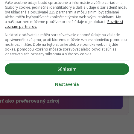
mer ceny a výkonu na trhu. Hovorí sa teda aj o
Vaše osobné údaje budú spracúvané a informácie z vášho zariadenia
rá príde na trh s cenou na úrovni 400 až 450 €.
(súbory cookie, jedinečné identifikátory a ďalšie údaje o zariadení) môžu
byť ukladané a používané 225 partnermi a môžu s nimi byť zdieľané
i informáciu, že Xiaomi vytvorí úplne novú dcérsku
alebo môžu byť využívané konkrétne týmito webovými stránkami. My
a naši partneri môžeme používať presné údaje o geolokácii.
Pozrite si
výhradne o smart produkty. Skvelou správou je, že
zoznam partnerov.
kou certifikáciou, čo môže znamenať oficiálnu
Niektorí dodávatelia môžu spracúvať vaše osobné údaje na základe
ejších informácií sa pravdepodobne dočkáme už
oprávneného záujmu, proti ktorému môžete vzniesť námietku pomocou
možností nižšie. Dole na tejto stránke alebo v ponuke webu nájdite
odkaz, pomocou ktorého môžete spravovať alebo odvolať súhlas
v nastaveniach ochrany súkromia a súborov cookie.
Zdroj:
Gizmochina.com
Súhlasím
Nastavenia
gle odporúčaní
ať ako preferovaný zdroj
Fontech, odkaz sa otvorí v novom okne