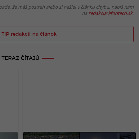
pade, že máš postreh alebo si našiel v článku chybu, napíš nám
na
redakcia@fontech.sk
.
 TIP redakcii na článok
TERAZ ČÍTAJÚ
Zatmenie Slnka oberie európsku